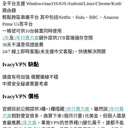
全平台支援 Windows/macOS/iOS/Android/Linux/Chrome/Kodi/
路由器
輕鬆跨區串連平台 其中包括Netflix、Hulu、BBC、Amazon
Prime Us等平台
一帳號可供10台裝置同時使用
2年
及
5年
付費方案
額外提供2TB雲端儲存空間
30天不滿意保證退費
24/7 線上即時客服(未支援中文客服)，快速解決問題
IvacyVPN 缺點
速度有待加強 偶爾連線不穩
中資安全疑慮需要考慮
IvacyVPN 價格
官網目前公開提供3種+1種隱藏
5年付費方案
，雖然說
5年付費
方案
相對便宜很多，換算下來1個月只要1元美金，但個人還是
會最推薦
2年方案
，畢竟VPN的世界裡(?)變化萬千，誰都不能