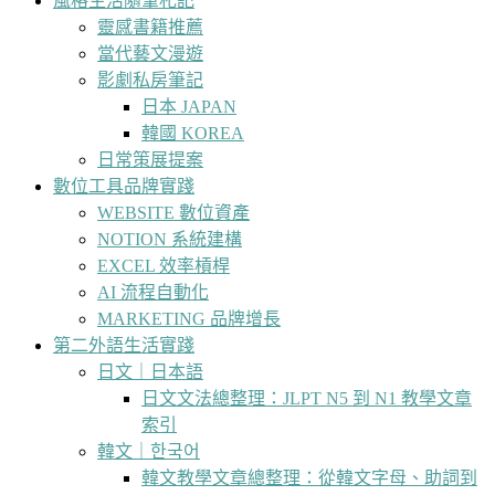
風格生活隨筆札記
靈感書籍推薦
當代藝文漫遊
影劇私房筆記
日本 JAPAN
韓國 KOREA
日常策展提案
數位工具品牌實踐
WEBSITE 數位資產
NOTION 系統建構
EXCEL 效率槓桿
AI 流程自動化
MARKETING 品牌增長
第二外語生活實踐
日文｜日本語
日文文法總整理：JLPT N5 到 N1 教學文章
索引
韓文｜한국어
韓文教學文章總整理：從韓文字母、助詞到