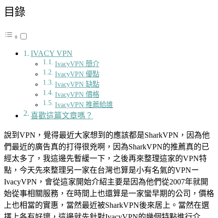
目錄
IVACY VPN
IvacyVPN 簡介
IvacyVPN 優點
IvacyVPN 缺點
IvacyVPN 價格
IvacyVPN 推薦給誰
喜歡這篇文章嗎？
說到VPN，覺得最近大家想到的應該都是SharkVPN，因為他
們最近的廣告真的打得很兇啊，因為SharkVPN的推薦真的已
經太多了，我這邊先暫緩一下，之後再來整理這家的VPN特
點，今天先來整理另一家在台灣也算是小有名氣的VPNー
IvacyVPN，會從這家開始介紹主要是因為他們從2007年就開
始從事相關服務，在時間上也還算是一家蠻早期的公司，價格
上也相當的實惠，當然最近被SharkVPN後來居上。當然在選
擇上各有好壞，這邊就先針對IvacyVPN的幾個特點進行介