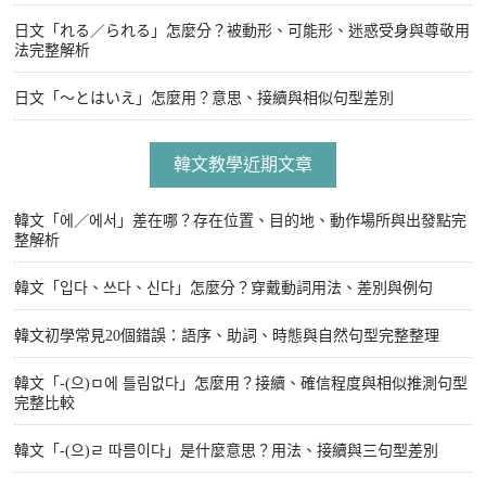
日文「れる／られる」怎麼分？被動形、可能形、迷惑受身與尊敬用
法完整解析
日文「〜とはいえ」怎麼用？意思、接續與相似句型差別
韓文教學近期文章
韓文「에／에서」差在哪？存在位置、目的地、動作場所與出發點完
整解析
韓文「입다、쓰다、신다」怎麼分？穿戴動詞用法、差別與例句
韓文初學常見20個錯誤：語序、助詞、時態與自然句型完整整理
韓文「-(으)ㅁ에 틀림없다」怎麼用？接續、確信程度與相似推測句型
完整比較
韓文「-(으)ㄹ 따름이다」是什麼意思？用法、接續與三句型差別