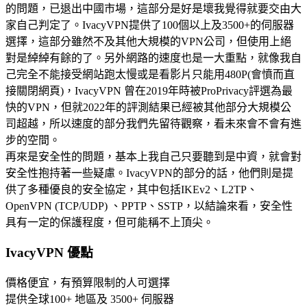
的問題，已退出中國市場，這部分是好是壞我覺得就要交由大
家自己判定了。IvacyVPN提供了100個以上及3500+的伺服器
選擇，這部分雖然不及其他大規模的VPN公司，但使用上絕
對是綽綽有餘的了。另外網路的速度也是一大重點，就像我自
己完全不能接受網站跑太慢或是看影片只能用480P(會憤而直
接關閉網頁)，IvacyVPN 曾在2019年時被ProPrivacy評選為最
快的VPN，但就2022年的評測結果已經被其他部分大規模公
司超越，所以速度的部分我們先留待觀察，看未來會不會有進
步的空間。
再來是安全性的問題，基本上我自己只要聽到是中資，就會對
安全性抱持著一些疑慮。IvacyVPN的部分的話，他們則是提
供了多種優良的安全協定，其中包括IKEv2、L2TP、
OpenVPN (TCP/UDP) 、PPTP、SSTP，以結論來看，安全性
具有一定的保護程度，但可能稱不上頂尖。
IvacyVPN 優點
價格便宜，有預算限制的人可選擇
提供全球100+ 地區及 3500+ 伺服器