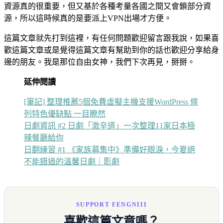
資源真的很重要，但又基於各種考量各國之間又會鎖部分資
源，所以這時候真的是要派上VPN出場才方便。
這篇文章就先打到這裡，有任何問題歡迎留言跟我說，如果喜
歡這篇文章或是覺得這篇文章有幫助到你的話也歡迎分享給身
邊的朋友。我是那位自由女神，我們下次再見，掰掰。
延伸閱讀
[筆記] 整理推薦5個免費虛擬主機支援WordPress 條
列特色優缺點 一目瞭然
日劇資訊 #2 日劇「激辛道」一次整理11家日本極
辣餐廳給你
日翻練習 #1 《家族募集中》準備好眼淚，今夏絕
不能錯過的溫馨日劇｜影劇
SUPPORT FENGNIII
喜歡這篇文章嗎？