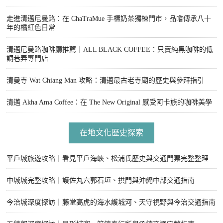
走進清邁尼曼路：在 ChaTraMue 手標奶茶獨棟門市，品嚐傳承八十
年的橘紅色日常
清邁尼曼路咖啡廳推薦｜ALL BLACK COFFEE：只賣純黑咖啡的低
調巷弄專門店
清曼寺 Wat Chiang Man 攻略：清邁最古老寺廟的歷史與參拜指引
清邁 Akha Ama Coffee：在 The New Original 感受阿卡族的咖啡美學
在地文化歷史探索
平戶城旅遊攻略｜看見平戶海峽、松浦氏歷史與交通門票完整整理
中城城完整攻略｜護佐丸六郭石垣、拱門與沖繩中部交通指南
今治城深度探訪｜藤堂高虎的海水護城河、天守視野與今治交通指南