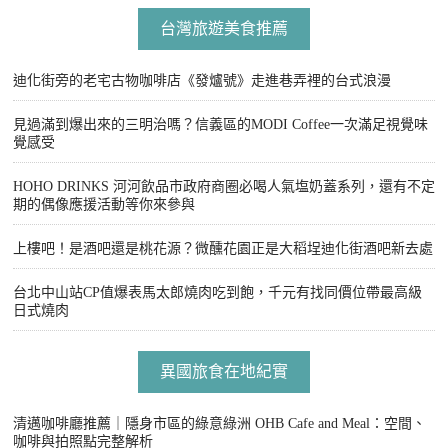
台灣旅遊美食推薦
迪化街旁的老宅古物咖啡店《發爐號》走進巷弄裡的台式浪漫
見過滿到爆出來的三明治嗎？信義區的MODI Coffee一次滿足視覺味
覺感受
HOHO DRINKS 河河飲品市政府商圈必喝人氣塩奶蓋系列，還有不定
期的偶像應援活動等你來參與
上樓吧！是酒吧還是桃花源？微醺花園正是大稻埕迪化街酒吧新去處
台北中山站CP值爆表馬太郎燒肉吃到飽，千元有找同價位帶最高級
日式燒肉
異國旅食在地紀實
清邁咖啡廳推薦｜隱身市區的綠意綠洲 OHB Cafe and Meal：空間、
咖啡與拍照點完整解析