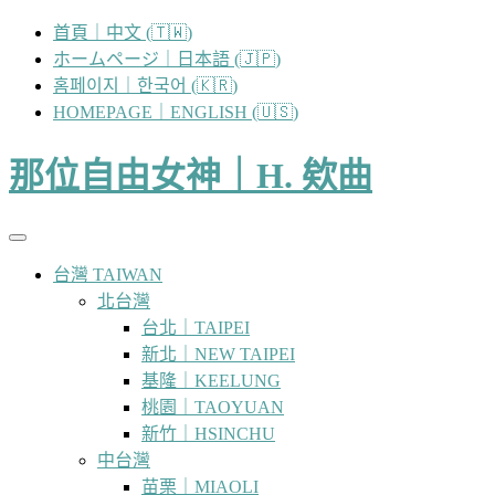
跳
首頁｜中文 (🇹🇼)
至
ホームページ｜日本語 (🇯🇵)
主
홈페이지｜한국어 (🇰🇷)
要
HOMEPAGE｜ENGLISH (🇺🇸)
內
容
那位自由女神｜H. 欸曲
台灣 TAIWAN
北台灣
台北｜TAIPEI
新北｜NEW TAIPEI
基隆｜KEELUNG
桃園｜TAOYUAN
新竹｜HSINCHU
中台灣
苗栗｜MIAOLI