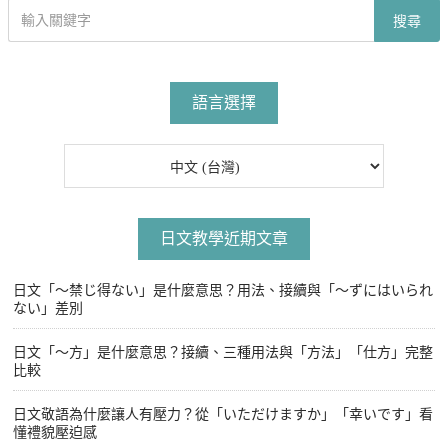
搜
搜尋
尋
文
章
語言選擇
日文教學近期文章
日文「〜禁じ得ない」是什麼意思？用法、接續與「〜ずにはいられ
ない」差別
日文「〜方」是什麼意思？接續、三種用法與「方法」「仕方」完整
比較
日文敬語為什麼讓人有壓力？從「いただけますか」「幸いです」看
懂禮貌壓迫感