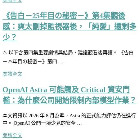
閱讀全文
《告白－25年目の秘密－》第4集觀後
感：爽太刪掉監視器後，「純愛」還剩多
少？
⚠️ 以下含第四集重要劇情與結局，建議觀看後再讀。 《告白
－25年目の秘密－》第四 …
閱讀全文
OpenAI Astra 可能觸及 Critical 資安門
檻：為什麼公司開始限制內部模型作業？
本文資訊以 2026 年 8 月為準，Astra 的正式能力評估仍在進行
中。 OpenAI 公開一項少見的安全 …
閱讀全文