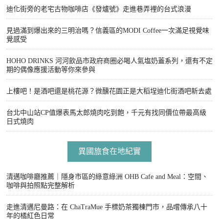
迪化街旁的老宅古物咖啡店《發爐號》走進巷弄裡的台式浪漫
見過滿到爆出來的三明治嗎？信義區的MODI Coffee一次滿足視覺味
覺感受
HOHO DRINKS 河河飲品市政府商圈必喝人氣塩奶蓋系列，還有不定
期的偶像應援活動等你來參與
上樓吧！是酒吧還是桃花源？微醺花園正是大稻埕迪化街酒吧新去處
台北中山站CP值爆表馬太郎燒肉吃到飽，千元有找同價位帶最高級
日式燒肉
異國旅食在地紀實
清邁咖啡廳推薦｜隱身市區的綠意綠洲 OHB Cafe and Meal：空間、
咖啡與拍照點完整解析
走進清邁尼曼路：在 ChaTraMue 手標奶茶獨棟門市，品嚐傳承八十
年的橘紅色日常