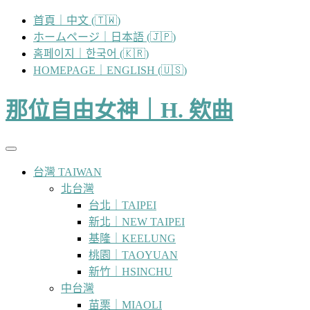
跳
首頁｜中文 (🇹🇼)
至
ホームページ｜日本語 (🇯🇵)
主
홈페이지｜한국어 (🇰🇷)
要
HOMEPAGE｜ENGLISH (🇺🇸)
內
容
那位自由女神｜H. 欸曲
台灣 TAIWAN
北台灣
台北｜TAIPEI
新北｜NEW TAIPEI
基隆｜KEELUNG
桃園｜TAOYUAN
新竹｜HSINCHU
中台灣
苗栗｜MIAOLI