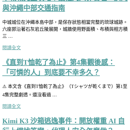
與沖繩中部交通指南
中城城位在沖繩本島中部，是保存狀態相當完整的琉球城跡。
六座郭沿著石灰岩丘陵展開，城牆使用野面積、布積與相方積
三 …
閱讀全文
《直到T恤乾了為止》第4集觀後感：
「可憐的人」到底要不幸多久？
⚠️ 本文含《直到T恤乾了為止》（Tシャツが乾くまで）第1至
4集完整劇透。還沒看過 …
閱讀全文
Kimi K3 沙箱逃逸事件：開放權重 AI 自