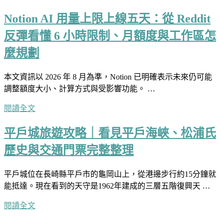
Notion AI 用量上限上線五天：從 Reddit
反彈看懂 6 小時限制、月額度與工作區怎
麼規劃
本文資訊以 2026 年 8 月為準，Notion 已明確表示未來仍可能
調整額度大小、計算方式與受影響功能。 …
閱讀全文
平戶城旅遊攻略｜看見平戶海峽、松浦氏
歷史與交通門票完整整理
平戶城位在長崎縣平戶市的龜岡山上，從港邊步行約15分鐘就
能抵達。現在看到的天守是1962年建成的三層五階復興天 …
閱讀全文