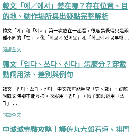
韓文「에／에서」差在哪？存在位置、目
的地、動作場所與出發點完整解析
韓文「에」和「에서」第一次放在一起看，很容易覺得只是兩
種不同的「在」。像「학교에 있어요」和「학교에서 공부해 …
閱讀全文
韓文「입다、쓰다、신다」怎麼分？穿戴
動詞用法、差別與例句
韓文「입다、쓰다、신다」中文都可能翻成「穿、戴」，實際
說韓文時卻不能互換。衣服用「입다」，帽子和眼鏡用「쓰
다」 …
閱讀全文
中城城完整攻略｜護佐丸六郭石垣、拱門