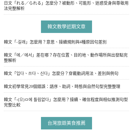
日文「れる／られる」怎麼分？被動形、可能形、迷惑受身與尊敬用
法完整解析
韓文教學近期文章
韓文「-길래」怎麼用？意思、接續規則與4種原因句差別
韓文「에／에서」差在哪？存在位置、目的地、動作場所與出發點完
整解析
韓文「입다、쓰다、신다」怎麼分？穿戴動詞用法、差別與例句
韓文初學常見20個錯誤：語序、助詞、時態與自然句型完整整理
韓文「-(으)ㅁ에 틀림없다」怎麼用？接續、確信程度與相似推測句型
完整比較
台灣旅遊美食推薦