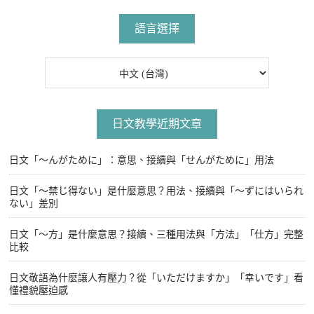
導
章
覽
語言選擇
日文教學近期文章
日文「〜んがために」：意思、接續與「せんがために」用法
日文「〜禁じ得ない」是什麼意思？用法、接續與「〜ずにはいられ
ない」差別
日文「〜方」是什麼意思？接續、三種用法與「方法」「仕方」完整
比較
日文敬語為什麼讓人有壓力？從「いただけますか」「幸いです」看
懂禮貌壓迫感