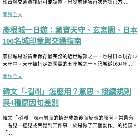
印章與交通資訊仍可能調整，出發前建議再次確認官方 …
閱讀全文
彥根城一日遊：國寶天守、玄宮園、日本
100名城印章與交通指南
彥根城是滋賀縣保存最完整的近世城郭之一，也是日本現存12
天守中，天守被指定為國寶的五座城之一。築城從1604年 …
閱讀全文
韓文「-길래」怎麼用？意思、接續規則
與4種原因句差別
韓文「-길래」表示前面的情況成為後面反應的原因，常帶有
「看見、聽見或察覺到某件事，於是做了某個動作」的語感。
「 …