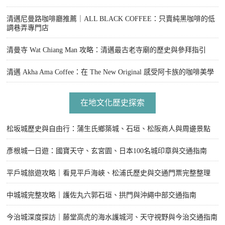
清邁尼曼路咖啡廳推薦｜ALL BLACK COFFEE：只賣純黑咖啡的低
調巷弄專門店
清曼寺 Wat Chiang Man 攻略：清邁最古老寺廟的歷史與參拜指引
清邁 Akha Ama Coffee：在 The New Original 感受阿卡族的咖啡美學
在地文化歷史探索
松坂城歷史與自由行：蒲生氏鄉築城、石垣、松阪商人與周邊景點
彥根城一日遊：國寶天守、玄宮園、日本100名城印章與交通指南
平戶城旅遊攻略｜看見平戶海峽、松浦氏歷史與交通門票完整整理
中城城完整攻略｜護佐丸六郭石垣、拱門與沖繩中部交通指南
今治城深度探訪｜藤堂高虎的海水護城河、天守視野與今治交通指南