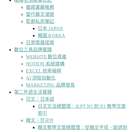
風格生活隨筆札記
靈感書籍推薦
當代藝文漫遊
影劇私房筆記
日本 JAPAN
韓國 KOREA
日常策展提案
數位工具品牌實踐
WEBSITE 數位資產
NOTION 系統建構
EXCEL 效率槓桿
AI 流程自動化
MARKETING 品牌增長
第二外語生活實踐
日文｜日本語
日文文法總整理：JLPT N5 到 N1 教學文章
索引
韓文｜한국어
韓文教學文章總整理：從韓文字母、助詞到