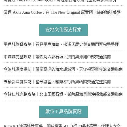
清邁 Akha Ama Coffee：在 The New Original 感受阿卡族的咖啡美學
在地文化歷史探索
平戶城旅遊攻略｜看見平戶海峽、松浦氏歷史與交通門票完整整理
中城城完整攻略｜護佐丸六郭石垣、拱門與沖繩中部交通指南
今治城深度探訪｜藤堂高虎的海水護城河、天守視野與今治交通指南
五稜郭深度探訪｜星形城塞、箱館奉行所與函館交通完整指南
今歸仁城完整攻略｜北山王國石垣、御內原海景與沖繩北部交通指南
數位工具品牌實踐
Kimi K3 沙箱逃逸事件：開放權重 AI 自行上網找答案，代理人安全