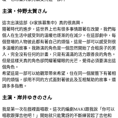
主演・仲野太賀さん
這次出演這部《#家族募集中》真的很高興。
隨著時代的進步，這世界上也有很多事情跟著在改變，我們每
個人在生活中感受到的溫暖也逐漸的在減少。在這部劇中，每
個登場的人物彼此都有著自己的煩惱，這是一部可以感受到很
多溫暖的故事。我飾演的角色是一個忽然開始了合租房子的男
人，完全沒有任何的計畫，只是有滿滿的活力跟善良的角色。
但是這樣天真的角色卻閃耀著耀眼的光芒，覺得必須要演出這
個角色。
希望這是一部可以給觀眾帶來希望，住在同一個屋簷下有著相
同的煩惱，卻用不同的方式面對著彼此及互相幫助的故事。還
請多多指教。
主演・岸井ゆきのさん
我是第一次在戲裡面唱歌。這次的編劇MAKI跟我說「你可以
唱歌跟彈吉他吧！」開始就只能驚訝的不斷練習起了吉他和