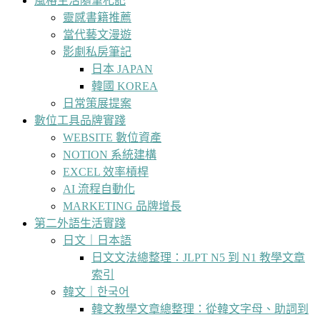
風格生活隨筆札記
靈感書籍推薦
當代藝文漫遊
影劇私房筆記
日本 JAPAN
韓國 KOREA
日常策展提案
數位工具品牌實踐
WEBSITE 數位資產
NOTION 系統建構
EXCEL 效率槓桿
AI 流程自動化
MARKETING 品牌增長
第二外語生活實踐
日文｜日本語
日文文法總整理：JLPT N5 到 N1 教學文章
索引
韓文｜한국어
韓文教學文章總整理：從韓文字母、助詞到