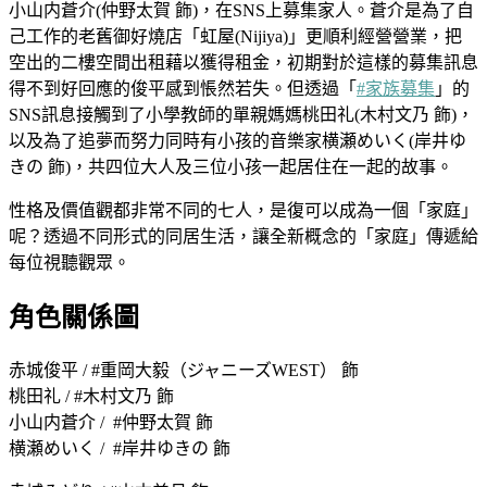
小山内蒼介(仲野太賀 飾)，在SNS上募集家人。蒼介是為了自
己工作的老舊御好燒店「虹屋(Nijiya)」更順利經營營業，把
空出的二樓空間出租藉以獲得租金，初期對於這樣的募集訊息
得不到好回應的俊平感到悵然若失。但透過「
#家族募集
」的
SNS訊息接觸到了小學教師的單親媽媽桃田礼(木村文乃 飾)，
以及為了追夢而努力同時有小孩的音樂家横瀬めいく(岸井ゆ
きの 飾)，共四位大人及三位小孩一起居住在一起的故事。
性格及價值觀都非常不同的七人，是復可以成為一個「家庭」
呢？透過不同形式的同居生活，讓全新概念的「家庭」傳遞給
每位視聽觀眾。
角色關係圖
赤城俊平 / #重岡大毅（ジャニーズWEST） 飾
桃田礼 / #木村文乃 飾
小山内蒼介 / #仲野太賀 飾
横瀬めいく / #岸井ゆきの 飾