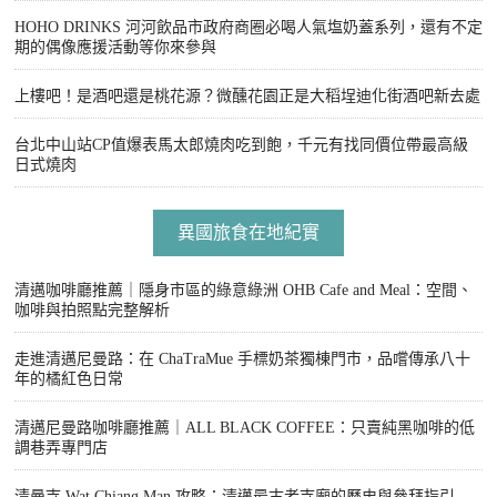
HOHO DRINKS 河河飲品市政府商圈必喝人氣塩奶蓋系列，還有不定
期的偶像應援活動等你來參與
上樓吧！是酒吧還是桃花源？微醺花園正是大稻埕迪化街酒吧新去處
台北中山站CP值爆表馬太郎燒肉吃到飽，千元有找同價位帶最高級
日式燒肉
異國旅食在地紀實
清邁咖啡廳推薦｜隱身市區的綠意綠洲 OHB Cafe and Meal：空間、
咖啡與拍照點完整解析
走進清邁尼曼路：在 ChaTraMue 手標奶茶獨棟門市，品嚐傳承八十
年的橘紅色日常
清邁尼曼路咖啡廳推薦｜ALL BLACK COFFEE：只賣純黑咖啡的低
調巷弄專門店
清曼寺 Wat Chiang Man 攻略：清邁最古老寺廟的歷史與參拜指引