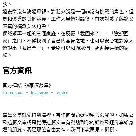
弦。
過去從沒有演過母親，對我來說是一個非常有挑戰的角色，但
是和優秀的其他演員、工作人員們討論後，首次討戰了離譜又
率真的横瀬美久角色。
偶然聚再一起的三個家庭，在反覆「我回來了」、「歡迎回
家」之間，不僅找到了自己的容身之地，也可以安心地對家人
們說出「我出門了」，希望可以和觀眾們一起迎接這樣的家
族。
官方資訊
官方連結《#家族募集》
Homepage
・
Instagram
・
twitter
這篇文章就先打到這裡，有任何問題歡迎留言跟我說，如果喜
歡這篇文章或是覺得這篇文章有幫助到你的話也歡迎分享給身
邊的朋友。我是那位自由女神，我們下次再見，掰掰。