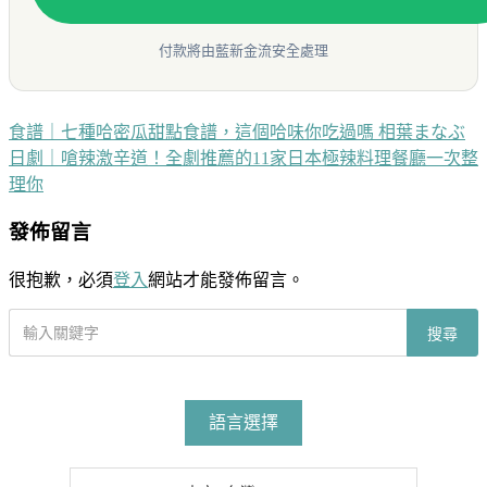
付款將由藍新金流安全處理
食譜｜七種哈密瓜甜點食譜，這個哈味你吃過嗎 相葉まなぶ
文
日劇｜嗆辣激辛道！全劇推薦的11家日本極辣料理餐廳一次整
章
理你
導
發佈留言
覽
很抱歉，必須
登入
網站才能發佈留言。
搜
搜尋
尋
文
章
語言選擇