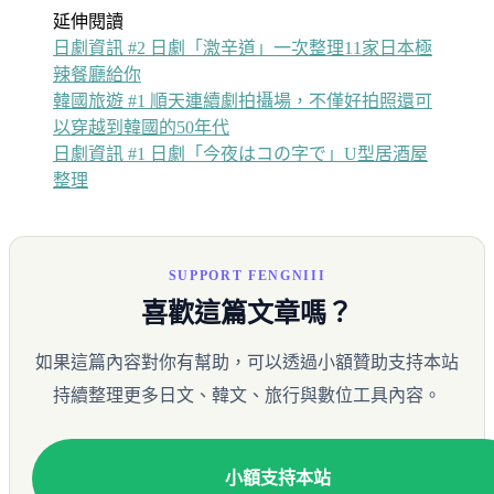
延伸閱讀
日劇資訊 #2 日劇「激辛道」一次整理11家日本極
辣餐廳給你
韓國旅遊 #1 順天連續劇拍攝場，不僅好拍照還可
以穿越到韓國的50年代
日劇資訊 #1 日劇「今夜はコの字で」U型居酒屋
整理
SUPPORT FENGNIII
喜歡這篇文章嗎？
如果這篇內容對你有幫助，可以透過小額贊助支持本站
持續整理更多日文、韓文、旅行與數位工具內容。
小額支持本站