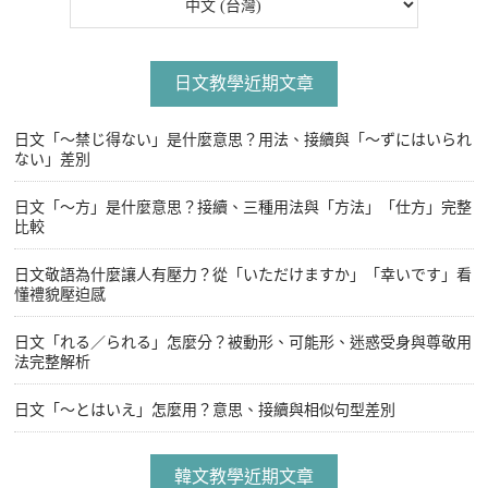
日文教學近期文章
日文「〜禁じ得ない」是什麼意思？用法、接續與「〜ずにはいられ
ない」差別
日文「〜方」是什麼意思？接續、三種用法與「方法」「仕方」完整
比較
日文敬語為什麼讓人有壓力？從「いただけますか」「幸いです」看
懂禮貌壓迫感
日文「れる／られる」怎麼分？被動形、可能形、迷惑受身與尊敬用
法完整解析
日文「〜とはいえ」怎麼用？意思、接續與相似句型差別
韓文教學近期文章