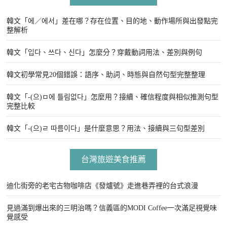
韓文「에／에서」差在哪？存在位置、目的地、動作場所與出發點完
整解析
韓文「입다、쓰다、신다」怎麼分？穿戴動詞用法、差別與例句
韓文初學常見20個錯誤：語序、助詞、時態與自然句型完整整理
韓文「-(으)ㅁ에 틀림없다」怎麼用？接續、確信程度與相似推測句型
完整比較
韓文「-(으)ㄹ 따름이다」是什麼意思？用法、接續與三句型差別
台灣旅遊美食推薦
迪化街旁的老宅古物咖啡店《發爐號》走進巷弄裡的台式浪漫
見過滿到爆出來的三明治嗎？信義區的MODI Coffee一次滿足視覺味
覺感受