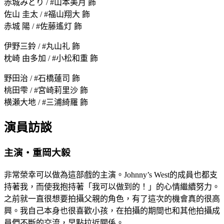
赤城みどり / #山本美月 飾
佐山 圭太 / #福山翔大 飾
赤城 陽 / #佐藤遙灯 飾
伊野三鈴 / #丸山礼 飾
枕崎 由多加 / #小松和重 飾
野田治 / #石橋蓮司 飾
桃田雫 / #宮崎莉里沙 飾
横瀬大地 / #三浦綺羅 飾
演員訪談
主演・重岡大毅
非常榮幸可以做為這部戲的主演。Johnny’s West的成員也都支
持著我，而使我抱持著「我可以做到的！」的心情繼續努力。
之前就一直很想要拍攝父親的角色，有了這次的機會真的很高
興。我自己本身也很喜歡小孩，在拍攝的期間也和其他拍攝成
員們不斷的交流，早點拉近關係。