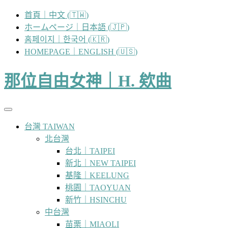
跳
首頁｜中文 (🇹🇼)
至
ホームページ｜日本語 (🇯🇵)
主
홈페이지｜한국어 (🇰🇷)
要
HOMEPAGE｜ENGLISH (🇺🇸)
內
容
那位自由女神｜H. 欸曲
台灣 TAIWAN
北台灣
台北｜TAIPEI
新北｜NEW TAIPEI
基隆｜KEELUNG
桃園｜TAOYUAN
新竹｜HSINCHU
中台灣
苗栗｜MIAOLI