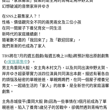
提出「家族募集」提案的是主角的青梅足馬仲野太賀
幻想破滅的音樂家岸井ゆき
在SNS上募集家人？！
性格、價值觀完全不同的兩男兩女及三位小孩
在同一間屋子下養兒育女一同生活
新時代的家庭連續劇！
隨著數不盡的「我回來了」及「歡迎回家」，
我們漸漸的也成為了家人
TBS將在7月的週五戲劇(每週五晚上10點)將預計撥出原創劇集
《
#家族募集中
》。
男主角重岡大毅、女主角木村文乃，以及共同出演仲野太賀、
岸井ゆき超豪華實力派四位演員共同演出本劇。描述有著各自
的煩惱及秘密的單親爸爸、單親媽媽們，在同一個屋子裡養兒
育女、一起過生活的「家人」的故事，是全新世代的家庭溫馨
劇集。
主角赤城俊平(重岡大毅 飾)因為一些事情在3個月前成為了單
親爸爸，陷入了養育5歲兒子的苦戰中，卻偶然遇到青梅竹馬