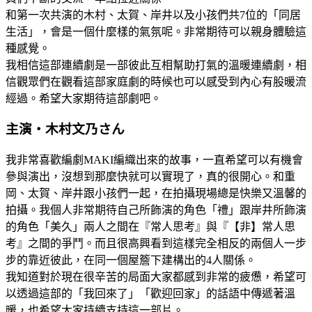
和第一次共演的木村、太賀、岸井以及小孩們共7位的「同居
生活」，會是一個什麼樣的氣氛呢。非常期待可以親身體驗這
種感覺。
我相信這部連續劇是一部彼此互相幫助打氣的溫暖連續劇，相
信觀眾們在觀看這部家庭劇的時候也可以感受到內心有股暖流
經過。希望大家期待這部劇吧。
主演・木村文乃さん
我非常喜歡編劇MAKI編織出來的故事，一直希望可以有機會
參與演出，沒想到那麼快就可以實現了，真的很開心。和重
岡、太賀、岸井跟小孩們一起，在拍攝現場總是快樂又溫馨的
拍攝。我個人非常期待自己所飾演的角色「禮」跟岸井所飾演
的角色「美久」兩人之間在『常人思考』與『【非】常人思
考』之間的爭鬥。而且很高興看到這樣完全相反的兩個人一步
步的靠近彼此，在同一個屋簷下建構出的4人關係。
我知道對於現在很辛苦的局面大家都感到非常的疲憊，希望可
以透過這部的「我回來了」「歡迎回家」的話語中傳遞著溫
暖，也希望大家持續支持這一部片。