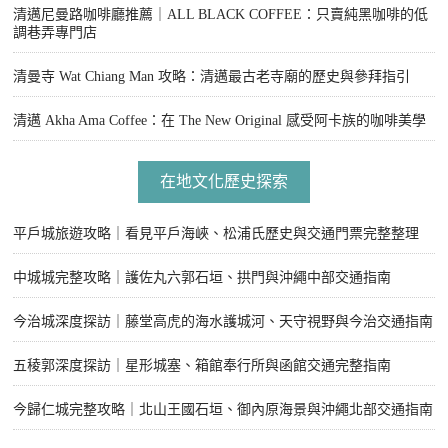
清邁尼曼路咖啡廳推薦｜ALL BLACK COFFEE：只賣純黑咖啡的低
調巷弄專門店
清曼寺 Wat Chiang Man 攻略：清邁最古老寺廟的歷史與參拜指引
清邁 Akha Ama Coffee：在 The New Original 感受阿卡族的咖啡美學
在地文化歷史探索
平戶城旅遊攻略｜看見平戶海峽、松浦氏歷史與交通門票完整整理
中城城完整攻略｜護佐丸六郭石垣、拱門與沖繩中部交通指南
今治城深度探訪｜藤堂高虎的海水護城河、天守視野與今治交通指南
五稜郭深度探訪｜星形城塞、箱館奉行所與函館交通完整指南
今歸仁城完整攻略｜北山王國石垣、御內原海景與沖繩北部交通指南