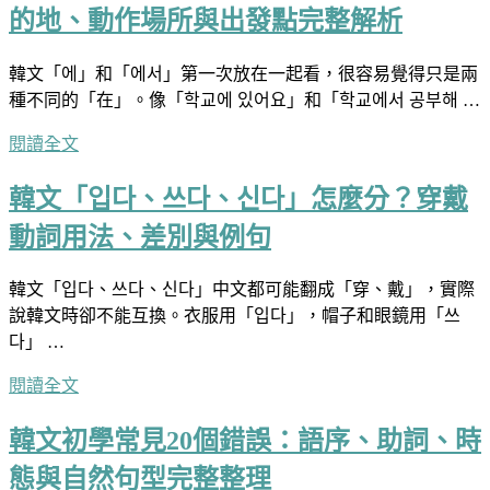
的地、動作場所與出發點完整解析
韓文「에」和「에서」第一次放在一起看，很容易覺得只是兩
種不同的「在」。像「학교에 있어요」和「학교에서 공부해 …
閱讀全文
韓文「입다、쓰다、신다」怎麼分？穿戴
動詞用法、差別與例句
韓文「입다、쓰다、신다」中文都可能翻成「穿、戴」，實際
說韓文時卻不能互換。衣服用「입다」，帽子和眼鏡用「쓰
다」 …
閱讀全文
韓文初學常見20個錯誤：語序、助詞、時
態與自然句型完整整理