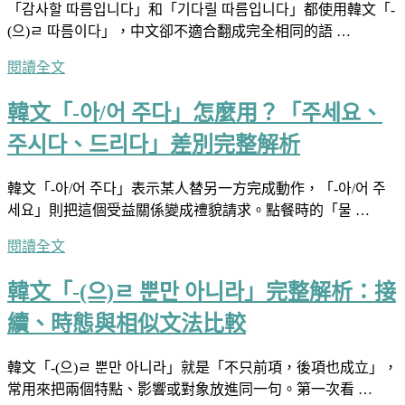
「감사할 따름입니다」和「기다릴 따름입니다」都使用韓文「-
(으)ㄹ 따름이다」，中文卻不適合翻成完全相同的語 …
閱讀全文
韓文「-아/어 주다」怎麼用？「주세요、
주시다、드리다」差別完整解析
韓文「-아/어 주다」表示某人替另一方完成動作，「-아/어 주
세요」則把這個受益關係變成禮貌請求。點餐時的「물 …
閱讀全文
韓文「-(으)ㄹ 뿐만 아니라」完整解析：接
續、時態與相似文法比較
韓文「-(으)ㄹ 뿐만 아니라」就是「不只前項，後項也成立」，
常用來把兩個特點、影響或對象放進同一句。第一次看 …