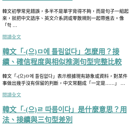
韓文初學常見錯誤，多半不是單字背得不夠，而是句子一組起
來，就把中文語序、英文介系詞或零散規則一起帶進去。像
「학 …
閱讀全文
韓文「-(으)ㅁ에 틀림없다」怎麼用？接
續、確信程度與相似推測句型完整比較
韓文「-(으)ㅁ에 틀림없다」表示根據現有跡象或資料，對某件
事做出幾乎沒有保留的判斷，中文常翻成「一定是……」 …
閱讀全文
韓文「-(으)ㄹ 따름이다」是什麼意思？用
法、接續與三句型差別