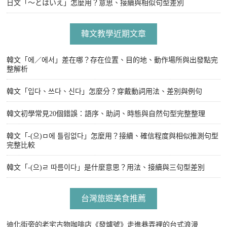
日文「〜とはいえ」怎麼用？意思、接續與相似句型差別
韓文教學近期文章
韓文「에／에서」差在哪？存在位置、目的地、動作場所與出發點完
整解析
韓文「입다、쓰다、신다」怎麼分？穿戴動詞用法、差別與例句
韓文初學常見20個錯誤：語序、助詞、時態與自然句型完整整理
韓文「-(으)ㅁ에 틀림없다」怎麼用？接續、確信程度與相似推測句型
完整比較
韓文「-(으)ㄹ 따름이다」是什麼意思？用法、接續與三句型差別
台灣旅遊美食推薦
迪化街旁的老宅古物咖啡店《發爐號》走進巷弄裡的台式浪漫