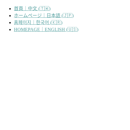
跳
首頁｜中文 (🇹🇼)
至
ホームページ｜日本語 (🇯🇵)
主
홈페이지｜한국어 (🇰🇷)
要
HOMEPAGE｜ENGLISH (🇺🇸)
內
容