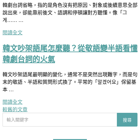
韓劇台詞省略，指的是角色沒有把原因、對象或後續意思全部
說出來，卻能靠前後文、語調和停頓讓對方聽懂。像「그
게…… …
閱讀全文
韓文吵架語尾怎麼聽？從敬語變半語看懂
韓劇台詞的火氣
韓文吵架語尾最明顯的變化，通常不是突然出現難字，而是句
末的敬語、半語和質問形式換了。平常的「알겠어요」保留基
本 …
閱讀全文
較舊的文章
文
搜
搜尋
章
尋
導
文
章