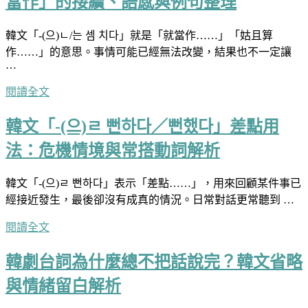
當作」的接續、語感與例句整理
韓文「-(으)ㄴ/는 셈 치다」就是「就當作……」「姑且算
作……」的意思。事情可能已經無法改變，結果也不一定讓
…
閱讀全文
韓文「-(으)ㄹ 뻔하다／뻔했다」差點用
法：危機情境與常搭動詞解析
韓文「-(으)ㄹ 뻔하다」表示「差點……」，用來回顧某件事已
經接近發生，最後卻沒有成真的情況。日常對話更常聽到 …
閱讀全文
韓劇台詞為什麼總不把話說完？韓文省略
與情緒留白解析