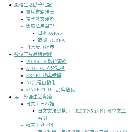
風格生活隨筆札記
靈感書籍推薦
當代藝文漫遊
影劇私房筆記
日本 JAPAN
韓國 KOREA
日常策展提案
數位工具品牌實踐
WEBSITE 數位資產
NOTION 系統建構
EXCEL 效率槓桿
AI 流程自動化
MARKETING 品牌增長
第二外語生活實踐
日文｜日本語
日文文法總整理：JLPT N5 到 N1 教學文章
索引
韓文｜한국어