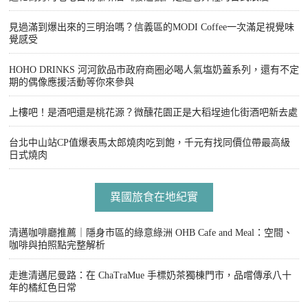
見過滿到爆出來的三明治嗎？信義區的MODI Coffee一次滿足視覺味
覺感受
HOHO DRINKS 河河飲品市政府商圈必喝人氣塩奶蓋系列，還有不定
期的偶像應援活動等你來參與
上樓吧！是酒吧還是桃花源？微醺花園正是大稻埕迪化街酒吧新去處
台北中山站CP值爆表馬太郎燒肉吃到飽，千元有找同價位帶最高級
日式燒肉
異國旅食在地紀實
清邁咖啡廳推薦｜隱身市區的綠意綠洲 OHB Cafe and Meal：空間、
咖啡與拍照點完整解析
走進清邁尼曼路：在 ChaTraMue 手標奶茶獨棟門市，品嚐傳承八十
年的橘紅色日常