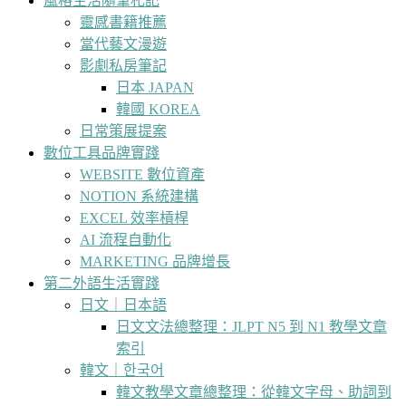
風格生活隨筆札記
靈感書籍推薦
當代藝文漫遊
影劇私房筆記
日本 JAPAN
韓國 KOREA
日常策展提案
數位工具品牌實踐
WEBSITE 數位資產
NOTION 系統建構
EXCEL 效率槓桿
AI 流程自動化
MARKETING 品牌增長
第二外語生活實踐
日文｜日本語
日文文法總整理：JLPT N5 到 N1 教學文章
索引
韓文｜한국어
韓文教學文章總整理：從韓文字母、助詞到