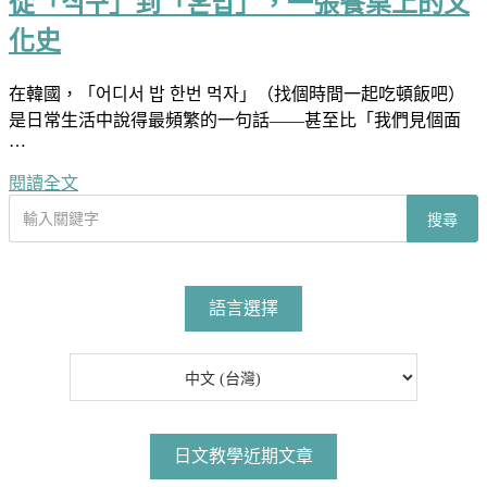
從「식구」到「혼밥」，一張餐桌上的文
化史
在韓國，「어디서 밥 한번 먹자」（找個時間一起吃頓飯吧）
是日常生活中說得最頻繁的一句話——甚至比「我們見個面
…
閱讀全文
搜
搜尋
尋
文
章
語言選擇
日文教學近期文章