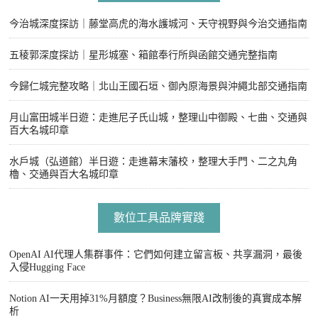
今治城深度探訪｜藤堂高虎的海水護城河、天守視野與今治交通指南
五稜郭深度探訪｜星形城塞、箱館奉行所與函館交通完整指南
今歸仁城完整攻略｜北山王國石垣、御內原海景與沖繩北部交通指南
月山富田城半日遊：走進尼子氏山城，整理山中御殿、七曲、交通與
百大名城印章
水戶城（弘道館）半日遊：走進幕末藩校，整理大手門、二之丸角
櫓、交通與百大名城印章
數位工具品牌實踐
OpenAI AI代理人集群事件：它們如何建立留言板、共享漏洞，最後
入侵Hugging Face
Notion AI一天用掉31%月額度？Business無限AI改制後的真實成本解
析