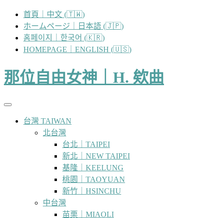
跳
首頁｜中文 (🇹🇼)
至
ホームページ｜日本語 (🇯🇵)
主
홈페이지｜한국어 (🇰🇷)
要
HOMEPAGE｜ENGLISH (🇺🇸)
內
容
那位自由女神｜H. 欸曲
台灣 TAIWAN
北台灣
台北｜TAIPEI
新北｜NEW TAIPEI
基隆｜KEELUNG
桃園｜TAOYUAN
新竹｜HSINCHU
中台灣
苗栗｜MIAOLI