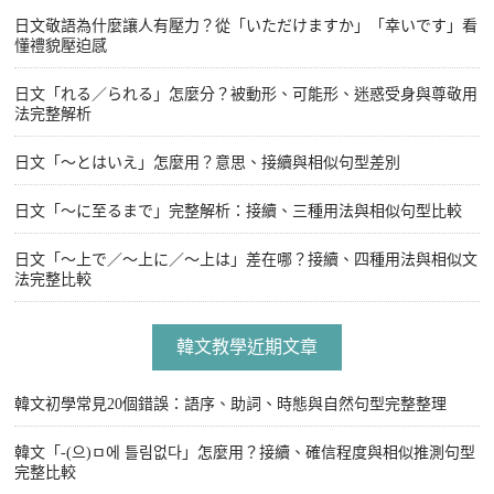
日文敬語為什麼讓人有壓力？從「いただけますか」「幸いです」看
懂禮貌壓迫感
日文「れる／られる」怎麼分？被動形、可能形、迷惑受身與尊敬用
法完整解析
日文「〜とはいえ」怎麼用？意思、接續與相似句型差別
日文「〜に至るまで」完整解析：接續、三種用法與相似句型比較
日文「〜上で／〜上に／〜上は」差在哪？接續、四種用法與相似文
法完整比較
韓文教學近期文章
韓文初學常見20個錯誤：語序、助詞、時態與自然句型完整整理
韓文「-(으)ㅁ에 틀림없다」怎麼用？接續、確信程度與相似推測句型
完整比較