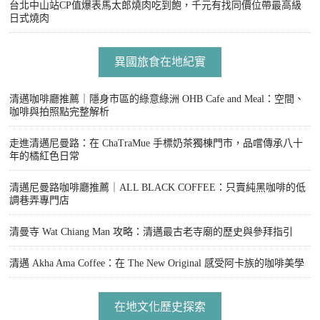
台北中山站CP值爆表馬太郎燒肉吃到飽，千元有找同價位帶最高級
日式燒肉
異國旅食在地紀實
清邁咖啡廳推薦｜隱身市區的綠意綠洲 OHB Cafe and Meal：空間、
咖啡與拍照點完整解析
走進清邁尼曼路：在 ChaTraMue 手標奶茶獨棟門市，品嚐傳承八十
年的橘紅色日常
清邁尼曼路咖啡廳推薦｜ALL BLACK COFFEE：只賣純黑咖啡的低
調巷弄專門店
清曼寺 Wat Chiang Man 攻略：清邁最古老寺廟的歷史與參拜指引
清邁 Akha Ama Coffee：在 The New Original 感受阿卡族的咖啡美學
在地文化歷史探索