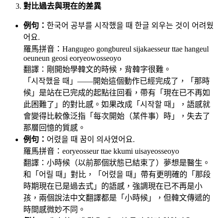
對比過去與現在的差異
例句：
한국어 공부를 시작했을 때 한글 외우는 것이 어려웠
어요.
羅馬拼音：Hangugeo gongbureul sijakaesseur ttae hangeul
oeuneun geosi eoryeowosseoyo
翻譯：剛開始學韓文的時候，背韓字很難。
「시작했을 때」——開始這個動作已經完成了，「那時
候」是站在已完成的起點往回看，帶有「現在已不再如
此困難了」的對比感。如果改成「시작할 때」，語感就
會變得比較像泛指「每次開始（某件事）時」，失去了
那層回憶的質感。
例句：
어렸을 때 꿈이 의사였어요.
羅馬拼音：eoryeosseur ttae kkumi uisayeosseoyo
翻譯：小時候（以前那個狀態已結束了）夢想是醫生。
和「어릴 때」對比，「어렸을 때」帶有更明確的「那段
時期現在已是過去式」的語感，強調現在已不再是小
孩，兩個說法中文翻譯都是「小時候」，但韓文傳遞的
時間感微妙不同。