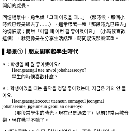
開朗的感覺。
回憶場景中，角色說「그때 어렸을 때…」（那時候，那個小
時候已經是過去了……），通常帶著一種「那段時光已遠去」
的惆悵感；而說「어릴 때 이런 걸 좋아했어요」（小時候喜歡
這個），就更像是在分享生活話題，時間感沒那麼沉重。
▌場景①｜朋友間聊起學生時代
A：학생일 때 뭘 좋아했어요?
Haengsaengil ttae mwol johahaesseoyo?
學生的時候喜歡什麼？
B：학생이었을 때는 음악을 정말 좋아했는데, 지금은 거의 안 들
어요.
Haengsaengieoссeur ttaeneun eumageul jeongmal
johahaeenne, jigeumeun geoui an deureoyo.
（那段當學生的時光，現在已是過去了）以前非常喜歡音
樂，現在幾乎不聽了。