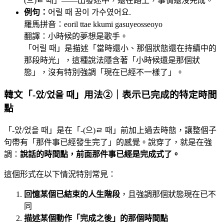
(으)ㄹ 때」——出發途中，還在路上，事情還沒完成。
例句：
어릴 때 꿈이 가수였어요.
羅馬拼音：eoril ttae kkumi gasuyeosseoyo
翻譯：小時候的夢想是歌手。
「어릴 때」是描述「當時還小、那個狀態還在持續中的
那段時光」，這種說法隱含著「小時候還是那個狀
態」，沒有特別強調「現在已經不一樣了」。
韓文「-았/었을 때」用法②｜表示已完成的特定時間
點
「-았/었을 때」是在「-(으)ㄹ 때」前加上過去時態，讓整個子
句帶有「那件事已經發生完了」的感覺。說穿了，就是在強
調：
說話的時間點，前面那件事已經是完成式了。
這個形式在以下情況特別常見：
回憶某個已結束的人生階段
，且強調那個狀態現在已不
同
描述某個動作「完成之後」的那個時間點