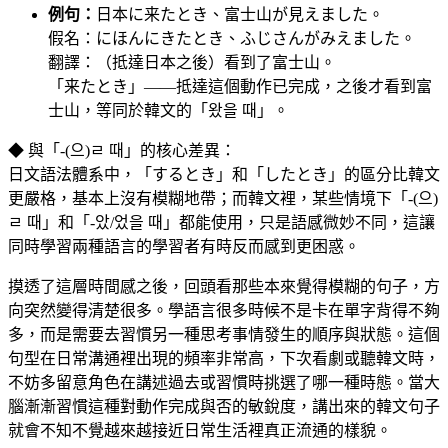
例句：
日本に来たとき、富士山が見えました。
假名：にほんにきたとき、ふじさんがみえました。
翻譯：（抵達日本之後）看到了富士山。
「来たとき」——抵達這個動作已完成，之後才看到富
士山，等同於韓文的「왔을 때」。
◆ 與「-(으)ㄹ 때」的核心差異：
日文語法體系中，「するとき」和「したとき」的區分比韓文
更嚴格，基本上沒有模糊地帶；而韓文裡，某些情境下「-(으)
ㄹ 때」和「-았/었을 때」都能使用，只是語感微妙不同，這讓
同時學習兩種語言的學習者有時反而感到更困惑。
摸透了這層時間感之後，回頭看那些本來覺得模糊的句子，方
向突然變得清楚很多。學語言很多時候不是卡在單字背得不夠
多，而是需要去習慣另一種思考事情發生的順序與狀態。這個
句型在日常溝通裡出現的頻率非常高，下次看劇或聽韓文時，
不妨多留意角色在講述過去或習慣時挑選了哪一種時態。當大
腦漸漸習慣這種對動作完成與否的敏銳度，講出來的韓文句子
就會不知不覺越來越接近日常生活裡真正流通的樣貌。