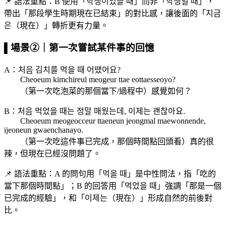
📌 語法重點：B 使用「학생이었을 때」而非「학생일 때」，
帶出「那段學生時期現在已結束」的對比感，讓後面的「지금
은（現在）」轉折更有力量。
▌場景②｜第一次嘗試某件事的回憶
A：처음 김치를 먹을 때 어땠어요?
Cheoeum kimchireul meogeur ttae eottaesseoyo?
（第一次吃泡菜的那個當下/過程中）感覺如何？
B：처음 먹었을 때는 정말 매웠는데, 이제는 괜찮아요.
Cheoeum meogeoссeur ttaeneun jeongmal maewonnende,
ijeoneun gwaenchanayo.
（第一次吃這件事已完成，那個時間點回頭看）真的很
辣，但現在已經沒問題了。
📌 語法重點：A 的問句用「먹을 때」是中性問法，指「吃的
當下那個時間點」；B 的回答用「먹었을 때」強調「那是一個
已完成的經驗」，和「이제는（現在）」形成自然的前後對
比。