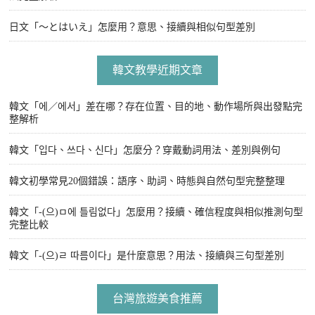
日文「〜とはいえ」怎麼用？意思、接續與相似句型差別
韓文教學近期文章
韓文「에／에서」差在哪？存在位置、目的地、動作場所與出發點完
整解析
韓文「입다、쓰다、신다」怎麼分？穿戴動詞用法、差別與例句
韓文初學常見20個錯誤：語序、助詞、時態與自然句型完整整理
韓文「-(으)ㅁ에 틀림없다」怎麼用？接續、確信程度與相似推測句型
完整比較
韓文「-(으)ㄹ 따름이다」是什麼意思？用法、接續與三句型差別
台灣旅遊美食推薦