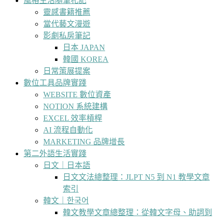
風格生活隨筆札記
靈感書籍推薦
當代藝文漫遊
影劇私房筆記
日本 JAPAN
韓國 KOREA
日常策展提案
數位工具品牌實踐
WEBSITE 數位資產
NOTION 系統建構
EXCEL 效率槓桿
AI 流程自動化
MARKETING 品牌增長
第二外語生活實踐
日文｜日本語
日文文法總整理：JLPT N5 到 N1 教學文章
索引
韓文｜한국어
韓文教學文章總整理：從韓文字母、助詞到