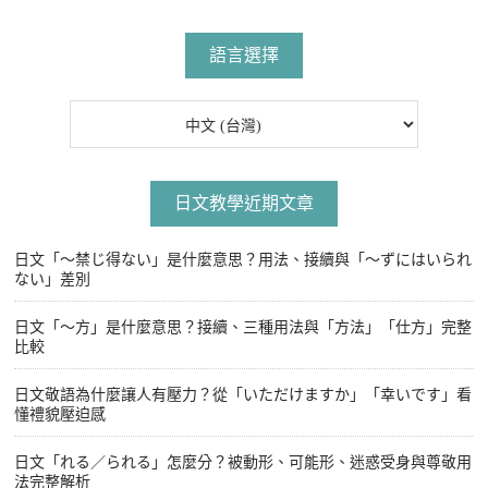
文
章
語言選擇
日文教學近期文章
日文「〜禁じ得ない」是什麼意思？用法、接續與「〜ずにはいられ
ない」差別
日文「〜方」是什麼意思？接續、三種用法與「方法」「仕方」完整
比較
日文敬語為什麼讓人有壓力？從「いただけますか」「幸いです」看
懂禮貌壓迫感
日文「れる／られる」怎麼分？被動形、可能形、迷惑受身與尊敬用
法完整解析