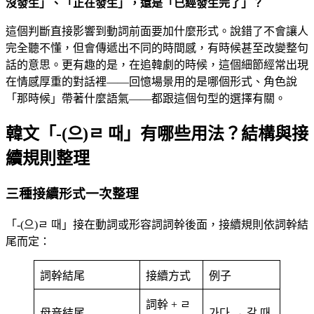
沒發生」、「正在發生」，還是「已經發生完了」？
這個判斷直接影響到動詞前面要加什麼形式。說錯了不會讓人
完全聽不懂，但會傳遞出不同的時間感，有時候甚至改變整句
話的意思。更有趣的是，在追韓劇的時候，這個細節經常出現
在情感厚重的對話裡——回憶場景用的是哪個形式、角色說
「那時候」帶著什麼語氣——都跟這個句型的選擇有關。
韓文「-(으)ㄹ 때」有哪些用法？結構與接
續規則整理
三種接續形式一次整理
「-(으)ㄹ 때」接在動詞或形容詞詞幹後面，接續規則依詞幹結
尾而定：
詞幹結尾
接續方式
例子
詞幹 + ㄹ
母音結尾
가다 → 갈 때