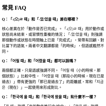
常見 FAQ
Q：「-(으)ㄹ 때」和「-았/었을 때」差在哪裡？
核心差異在於「動作是否已完成」。「-(으)ㄹ 때」用於動作或
狀態尚未結束、或習慣性重複的情況；「-았/었을 때」則強調
那個動作或狀態在時間軸上已是「完成式」，常帶有回顧、對
比當下的語氣。兩者中文翻譯都是「的時候」，但語感截然不
同。
Q：「어릴 때」和「어렸을 때」都可以說嗎？
兩個都正確，只是語感強調不同。「어릴 때（小的時候，那
個狀態）」比較中性，「어렸을 때（那段小的時候，現在已是
過去）」帶有更強的「那已是過去了」的距離感，常和「지금
은（現在）」一起使用來形成對比。
Q：「한국에 올 때」和「한국에 왔을 때」有什麼不一樣？