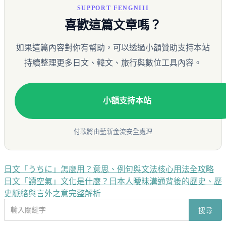
SUPPORT FENGNIII
喜歡這篇文章嗎？
如果這篇內容對你有幫助，可以透過小額贊助支持本站
持續整理更多日文、韓文、旅行與數位工具內容。
小額支持本站
付款將由藍新金流安全處理
日文「うちに」怎麼用？意思、例句與文法核心用法全攻略
文
日文「讀空氣」文化是什麼？日本人曖昧溝通背後的歷史、歷
章
史脈絡與言外之意完整解析
導
搜
搜尋
尋
覽