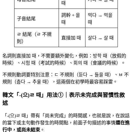
때
詞幹 + 을
먹다 → 먹을
子音結尾
때
때
ㄹ 結尾（ㄹ 不規
直接加 때
살다 → 살 때
則）
名詞則直接加 때，不需要額外變化，例如：방학 때（放假的
時候）、시험 때（考試的時候）、회의 때（會議的時候）。
不規則動詞要特別注意：ㄷ 不規則（듣다 → 들을 때）、ㅂ 不
規則（춥다 → 추울 때），這兩個在初學時最容易踩雷。
韓文「-(으)ㄹ 때」用法①｜表示未完成與習慣性敘
述
「-(으)ㄹ 때」帶有「尚未完成」的時間感，也就是說，在說話
的當下或主句動作發生的時間點，前面子句描述的事情
還在進
行中，或尚未結束
。