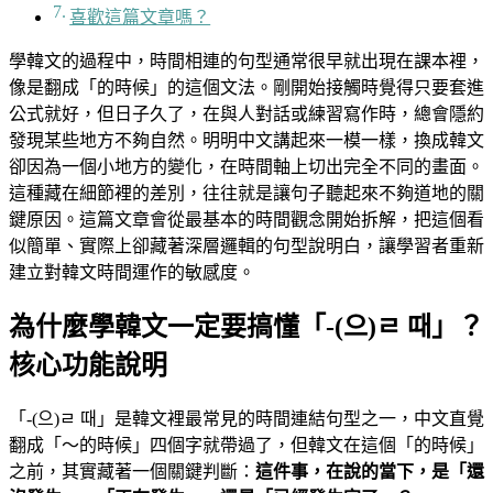
喜歡這篇文章嗎？
學韓文的過程中，時間相連的句型通常很早就出現在課本裡，
像是翻成「的時候」的這個文法。剛開始接觸時覺得只要套進
公式就好，但日子久了，在與人對話或練習寫作時，總會隱約
發現某些地方不夠自然。明明中文講起來一模一樣，換成韓文
卻因為一個小地方的變化，在時間軸上切出完全不同的畫面。
這種藏在細節裡的差別，往往就是讓句子聽起來不夠道地的關
鍵原因。這篇文章會從最基本的時間觀念開始拆解，把這個看
似簡單、實際上卻藏著深層邏輯的句型說明白，讓學習者重新
建立對韓文時間運作的敏感度。
為什麼學韓文一定要搞懂「-(으)ㄹ 때」？
核心功能說明
「-(으)ㄹ 때」是韓文裡最常見的時間連結句型之一，中文直覺
翻成「～的時候」四個字就帶過了，但韓文在這個「的時候」
之前，其實藏著一個關鍵判斷：
這件事，在說的當下，是「還