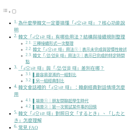
為什麼學韓文一定要搞懂「-(으)ㄹ 때」？核心功能說
明
韓文「-(으)ㄹ 때」有哪些用法？結構與接續規則整理
三種接續形式一次整理
韓文「-(으)ㄹ 때」用法①｜表示未完成與習慣性敘述
韓文「-았/었을 때」用法②｜表示已完成的特定時間
點
「-(으)ㄹ 때」與「-았/었을 때」差別在哪？
▌最容易混淆的一組對比
▌另一組經典對比
韓文會話裡的「-(으)ㄹ 때」：韓劇經典對話情境怎麼
用
▌場景①｜朋友間聊起學生時代
▌場景②｜第一次嘗試某件事的回憶
韓文「-(으)ㄹ 때」對照日文「するとき」、「したと
き」怎麼理解
常見 FAQ