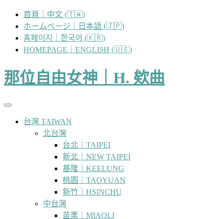
跳
首頁｜中文 (🇹🇼)
至
ホームページ｜日本語 (🇯🇵)
主
홈페이지｜한국어 (🇰🇷)
要
HOMEPAGE｜ENGLISH (🇺🇸)
內
容
那位自由女神｜H. 欸曲
台灣 TAIWAN
北台灣
台北｜TAIPEI
新北｜NEW TAIPEI
基隆｜KEELUNG
桃園｜TAOYUAN
新竹｜HSINCHU
中台灣
苗栗｜MIAOLI