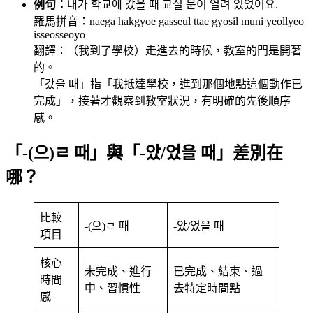
例句：
내가 학교에 갔을 때 교실 문이 열려 있었어요.
羅馬拼音：naega hakgyoe gasseul ttae gyosil muni yeollyeo
isseosseoyo
翻譯：（我到了學校）走進去的時候，教室的門是開著
的。
「갔을 때」指「我抵達學校，進到那個地點這個動作已
完成」，接著才觀察到教室狀況，有明確的先後順序
感。
「-(으)ㄹ 때」與「-았/었을 때」差別在
哪？
比較
-(으)ㄹ 때
-았/었을 때
項目
核心
未完成、進行
已完成、結束、過
時間
中、習慣性
去特定時間點
感