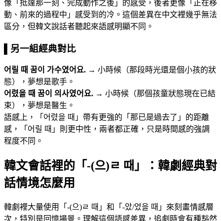
像「抵達那一刻、完成動作之後」的感受，後者更像「正在移
動、前來的過程中」感受到的冷。這個差異在中文裡幾乎無法
區分，但韓文說話者聽起來語感明顯不同。
▌另一組經典對比
어릴 때 꿈이 가수였어요.
→ 小時候（那段時光還是個小孩的狀
態），夢想是歌手。
어렸을 때 꿈이 의사였어요.
→ 小時候（那個孩童狀態現在已結
束），夢想是醫生。
語感上，「어렸을 때」帶有更強的「那已是過去了」的距離
感，「어릴 때」則更中性，兩者都正確，只是時間感的強調
程度不同。
韓文會話裡的「-(으)ㄹ 때」：韓劇經典對
話情境怎麼用
韓劇裡大量使用「-(으)ㄹ 때」和「-았/었을 때」來刻畫情感層
次，特別是回憶場景。理解這個語感差異，追劇時會有種豁然