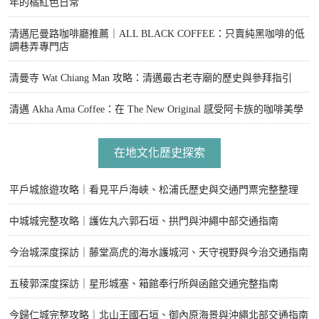
年的橘紅色日常
清邁尼曼路咖啡廳推薦｜ALL BLACK COFFEE：只賣純黑咖啡的低
調巷弄專門店
清曼寺 Wat Chiang Man 攻略：清邁最古老寺廟的歷史與參拜指引
清邁 Akha Ama Coffee：在 The New Original 感受阿卡族的咖啡美學
在地文化歷史探索
平戶城旅遊攻略｜看見平戶海峽、松浦氏歷史與交通門票完整整理
中城城完整攻略｜護佐丸六郭石垣、拱門與沖繩中部交通指南
今治城深度探訪｜藤堂高虎的海水護城河、天守視野與今治交通指南
五稜郭深度探訪｜星形城塞、箱館奉行所與函館交通完整指南
今歸仁城完整攻略｜北山王國石垣、御內原海景與沖繩北部交通指南