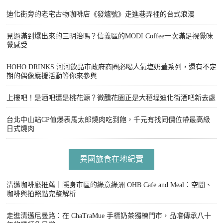
迪化街旁的老宅古物咖啡店《發爐號》走進巷弄裡的台式浪漫
見過滿到爆出來的三明治嗎？信義區的MODI Coffee一次滿足視覺味
覺感受
HOHO DRINKS 河河飲品市政府商圈必喝人氣塩奶蓋系列，還有不定
期的偶像應援活動等你來參與
上樓吧！是酒吧還是桃花源？微醺花園正是大稻埕迪化街酒吧新去處
台北中山站CP值爆表馬太郎燒肉吃到飽，千元有找同價位帶最高級
日式燒肉
異國旅食在地紀實
清邁咖啡廳推薦｜隱身市區的綠意綠洲 OHB Cafe and Meal：空間、
咖啡與拍照點完整解析
走進清邁尼曼路：在 ChaTraMue 手標奶茶獨棟門市，品嚐傳承八十