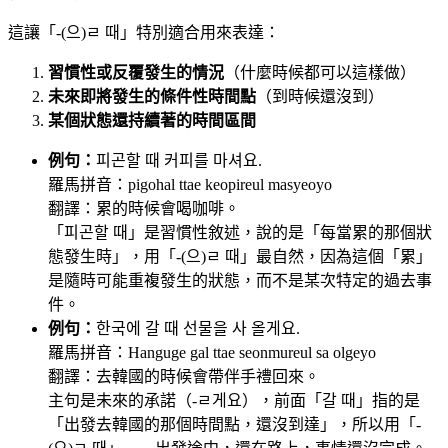
這讓「-(으)ㄹ 때」特別適合用來表達：
習慣性或反覆發生的情況
（什麼時候都可以這樣做）
未來即將發生的條件性時間點
（到時候還沒到）
某個狀態還持續著的時間區間
例句：
피곤할 때 커피를 마셔요.
羅馬拼音：pigohal ttae keopireul masyeoyo
翻譯：累的時候會喝咖啡。
「피곤할 때」是習慣性敘述，說的是「每當累的那個狀
態發生時」，用「-(으)ㄹ 때」最自然，因為這個「累」
是隨時可能重複發生的狀態，而不是某次特定的過去事
件。
例句：
한국에 갈 때 선물을 사 올게요.
羅馬拼音：Hanguge gal ttae seonmureul sa olgeyo
翻譯：去韓國的時候會帶伴手禮回來。
主句是未來的承諾（-ㄹ게요），前面「갈 때」指的是
「出發去韓國的那個時間點，還沒到達」，所以用「-