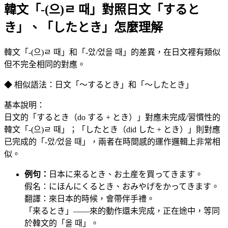
韓文「-(으)ㄹ 때」對照日文「すると
き」、「したとき」怎麼理解
韓文「-(으)ㄹ 때」和「-았/었을 때」的差異，在日文裡有類似
但不完全相同的對應。
◆ 相似語法：日文「～するとき」和「～したとき」
基本說明：
日文的「するとき（do する + とき）」對應未完成/習慣性的
韓文「-(으)ㄹ 때」；「したとき（did した + とき）」則對應
已完成的「-았/었을 때」，兩者在時間感的運作邏輯上非常相
似。
例句：
日本に来るとき、お土産を買ってきます。
假名：にほんにくるとき、おみやげをかってきます。
翻譯：來日本的時候，會帶伴手禮。
「来るとき」——來的動作還未完成，正在途中，等同
於韓文的「올 때」。