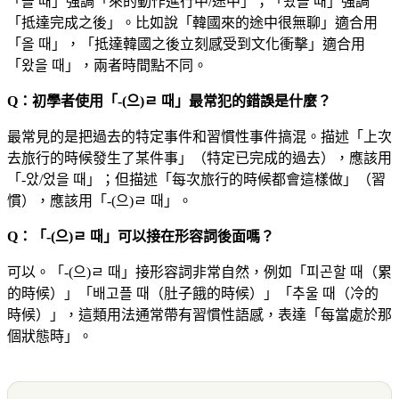
「올 때」強調「來的動作進行中/途中」；「왔을 때」強調
「抵達完成之後」。比如說「韓國來的途中很無聊」適合用
「올 때」，「抵達韓國之後立刻感受到文化衝擊」適合用
「왔을 때」，兩者時間點不同。
Q：初學者使用「-(으)ㄹ 때」最常犯的錯誤是什麼？
最常見的是把過去的特定事件和習慣性事件搞混。描述「上次
去旅行的時候發生了某件事」（特定已完成的過去），應該用
「-았/었을 때」；但描述「每次旅行的時候都會這樣做」（習
慣），應該用「-(으)ㄹ 때」。
Q：「-(으)ㄹ 때」可以接在形容詞後面嗎？
可以。「-(으)ㄹ 때」接形容詞非常自然，例如「피곤할 때（累
的時候）」「배고플 때（肚子餓的時候）」「추울 때（冷的
時候）」，這類用法通常帶有習慣性語感，表達「每當處於那
個狀態時」。