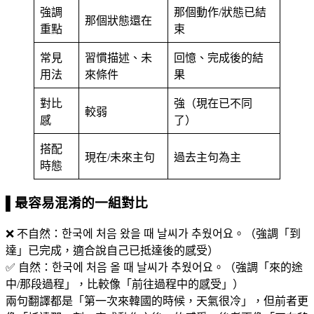
強調
那個動作/狀態已結
那個狀態還在
重點
束
常見
習慣描述、未
回憶、完成後的結
用法
來條件
果
對比
強（現在已不同
較弱
感
了）
搭配
現在/未來主句
過去主句為主
時態
▌最容易混淆的一組對比
❌ 不自然：한국에 처음 왔을 때 날씨가 추웠어요。（強調「到
達」已完成，適合說自己已抵達後的感受）
✅ 自然：한국에 처음 올 때 날씨가 추웠어요。（強調「來的途
中/那段過程」，比較像「前往過程中的感受」）
兩句翻譯都是「第一次來韓國的時候，天氣很冷」，但前者更