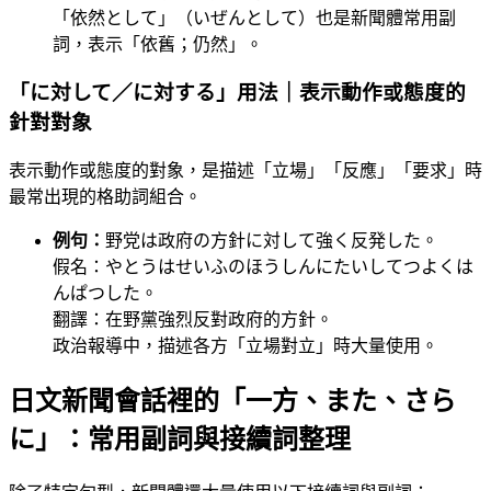
「依然として」（いぜんとして）也是新聞體常用副
詞，表示「依舊；仍然」。
「に対して／に対する」用法｜表示動作或態度的
針對對象
表示動作或態度的對象，是描述「立場」「反應」「要求」時
最常出現的格助詞組合。
例句：
野党は政府の方針に対して強く反発した。
假名：やとうはせいふのほうしんにたいしてつよくは
んぱつした。
翻譯：在野黨強烈反對政府的方針。
政治報導中，描述各方「立場對立」時大量使用。
日文新聞會話裡的「一方、また、さら
に」：常用副詞與接續詞整理