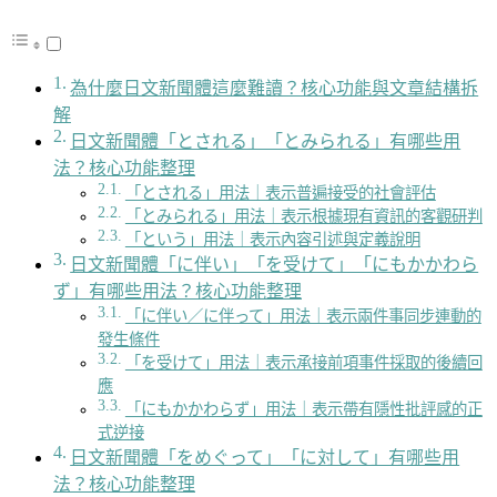
為什麼日文新聞體這麼難讀？核心功能與文章結構拆
解
日文新聞體「とされる」「とみられる」有哪些用
法？核心功能整理
「とされる」用法｜表示普遍接受的社會評估
「とみられる」用法｜表示根據現有資訊的客觀研判
「という」用法｜表示內容引述與定義說明
日文新聞體「に伴い」「を受けて」「にもかかわら
ず」有哪些用法？核心功能整理
「に伴い／に伴って」用法｜表示兩件事同步連動的
發生條件
「を受けて」用法｜表示承接前項事件採取的後續回
應
「にもかかわらず」用法｜表示帶有隱性批評感的正
式逆接
日文新聞體「をめぐって」「に対して」有哪些用
法？核心功能整理