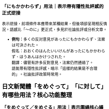
「にもかかわらず」用法｜表示帶有隱性批評感的
正式逆接
表示逆接，前項條件本應帶來某種結果，但後項卻呈現相反情
況。語感比「〜のに」更正式，多見於社論批評或分析文章。
例句：
多くの反対意見があったにもかかわらず、法案
は可決された。
假名：おおくのはんたいいけんがあったにもかかわら
ず、ほうあんはかけつされた。
翻譯：儘管有許多反對意見，法案仍然通過了。
語氣帶有隱性批評感，暗示「這樣的結果是不合理
的」。社論批評政策時常用。
日文新聞體「をめぐって」「に対して」
有哪些用法？核心功能整理
「をめぐって／をめぐる」用法｜表示圍繞核心議