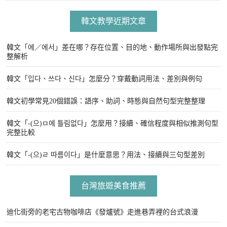
韓文教學近期文章
韓文「에／에서」差在哪？存在位置、目的地、動作場所與出發點完
整解析
韓文「입다、쓰다、신다」怎麼分？穿戴動詞用法、差別與例句
韓文初學常見20個錯誤：語序、助詞、時態與自然句型完整整理
韓文「-(으)ㅁ에 틀림없다」怎麼用？接續、確信程度與相似推測句型
完整比較
韓文「-(으)ㄹ 따름이다」是什麼意思？用法、接續與三句型差別
台灣旅遊美食推薦
迪化街旁的老宅古物咖啡店《發爐號》走進巷弄裡的台式浪漫