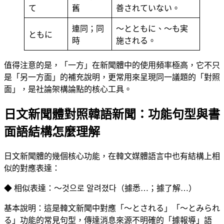
て
舊
善されていない。
連同；同
〜とともに、〜も実
ともに
時
施される。
值得注意的是，「一方」在新聞體中的使用頻率極高，它不只
是「另一方面」的補充說明，更常用來呈現同一議題的「對照
面」，是社論架構論點的核心工具。
日文新聞體對照韓語新聞：功能句型與書
面語結構怎麼理解
日文新聞體的幾個核心功能，在韓文媒體語言中也有結構上相
似的對應表達：
◆ 相似表達：〜것으로 알려졌다（據悉…；據了解…）
基本說明：這是韓文新聞中對應「〜とされる」「〜とみられ
る」功能的常見句型，傳達消息來源不明確的「據報導」語