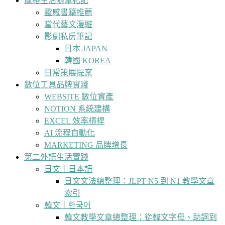
風格生活隨筆札記
靈感書籍推薦
當代藝文漫遊
影劇私房筆記
日本 JAPAN
韓國 KOREA
日常策展提案
數位工具品牌實踐
WEBSITE 數位資產
NOTION 系統建構
EXCEL 效率槓桿
AI 流程自動化
MARKETING 品牌增長
第二外語生活實踐
日文｜日本語
日文文法總整理：JLPT N5 到 N1 教學文章
索引
韓文｜한국어
韓文教學文章總整理：從韓文字母、助詞到