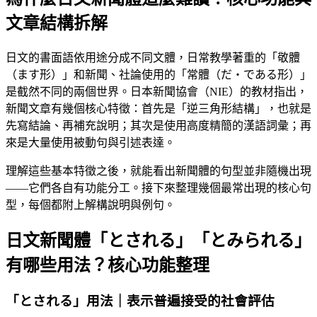
文章結構拆解
日文的書面語依用途分成不同文體，日常教學著重的「敬體
（ます形）」和新聞、社論使用的「常體（だ・である形）」
是截然不同的兩個世界。日本新聞協會（NIE）的教材指出，
新聞文章有幾個核心特徵：首先是「逆三角形結構」，也就是
先寫結論、再補充說明；其次是使用高度精簡的漢語詞彙；再
來是大量使用被動句與引述表達。
理解這些基本特徵之後，就能看出新聞體的句型並非隨機出現
——它們各自有功能分工。接下來整理幾個最常出現的核心句
型，每個都附上解構說明與例句。
日文新聞體「とされる」「とみられる」
有哪些用法？核心功能整理
「とされる」用法｜表示普遍接受的社會評估