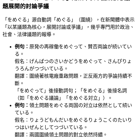
題展開的討論爭議
「をめぐる」源自動詞「めぐる」（圍繞），在新聞體中表示
「以某議題為核心，展開討論或爭議」，幾乎專門用於政治、
社會、法律議題的報導。
例句：
原発の再稼働をめぐって、賛否両論が続いてい
る。
假名：げんぱつのさいかどうをめぐって、さんぴりょ
うろんがつづいている。
翻譯：圍繞著核電廠重啟問題，正反兩方的爭論持續不
斷。
「をめぐって」後接動詞句；「をめぐる」後接名詞
（如「をめぐる議論」「をめぐる対立」）。
例句：
領土問題をめぐる両国の対立は依然として続い
ている。
假名：りょうどもんだいをめぐるりょうこくのたいり
つはいぜんとしてつづいている。
翻譯：兩國圍繞領土問題的對立依然持續。