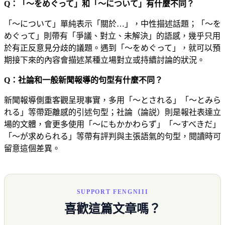
Q：「〜をめぐって」和「〜について」有什麼不同？
「〜について」單純表示「關於…」，中性描述話題；「〜を
めぐって」則帶有「爭議、對立、未解決」的語感，幾乎只用
於有正反意見分歧的議題。遇到「〜をめぐって」，就可以預
期接下來的內容會描述某種立場對立或持續討論的狀況。
Q：社論和一般新聞報導的句型有什麼不同？
新聞報導側重客觀呈現事實，多用「〜とされる」「〜とみら
れる」等帶距離感的引述句型；社論（論説）則是報社表達立
場的文體，會更多使用「〜にもかかわらず」「〜すべきだ」
「〜が求められる」等帶有評判與主張語氣的句型，閱讀時可
留意這個差異。
SUPPORT FENGNIII
喜歡這篇文章嗎？