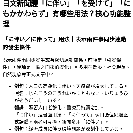
日文新聞體「に伴い」「を受けて」「に
もかかわらず」有哪些用法？核心功能整
理
「に伴い／に伴って」用法｜表示兩件事同步連動
的發生條件
表示兩件事同步發生或有密切連動關係，前項是「引發條
件」，後項是「隨之而來的變化」。多用在政策、社會現象、
自然現象等正式文章中。
例句：
人口の高齢化に伴い、医療費が増大している。
假名：じんこうのこうれいかにともない、いりょうひ
がぞうだいしている。
翻譯：隨著人口老齡化，醫療費持續增加。
「に伴い」是書面用法，「に伴って」稍口語但仍屬正
式語體。兩者可互換，新聞多用「に伴い」。
例句：
経済成長に伴う環境問題が深刻化している。