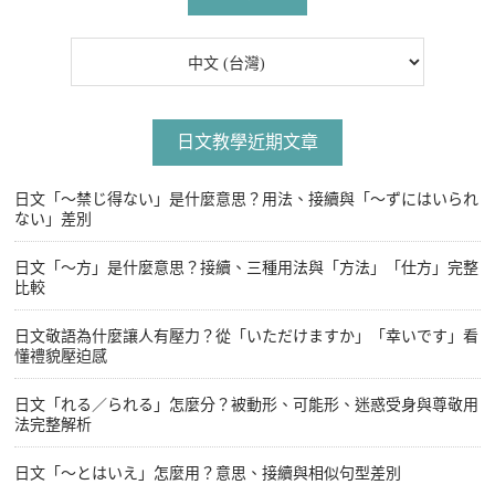
日文教學近期文章
日文「〜禁じ得ない」是什麼意思？用法、接續與「〜ずにはいられ
ない」差別
日文「〜方」是什麼意思？接續、三種用法與「方法」「仕方」完整
比較
日文敬語為什麼讓人有壓力？從「いただけますか」「幸いです」看
懂禮貌壓迫感
日文「れる／られる」怎麼分？被動形、可能形、迷惑受身與尊敬用
法完整解析
日文「〜とはいえ」怎麼用？意思、接續與相似句型差別