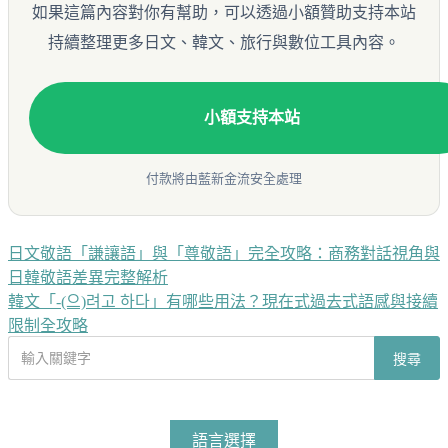
如果這篇內容對你有幫助，可以透過小額贊助支持本站
持續整理更多日文、韓文、旅行與數位工具內容。
小額支持本站
付款將由藍新金流安全處理
日文敬語「謙讓語」與「尊敬語」完全攻略：商務對話視角與
文
日韓敬語差異完整解析
章
韓文「-(으)려고 하다」有哪些用法？現在式過去式語感與接續
導
限制全攻略
搜
覽
搜尋
尋
文
章
語言選擇