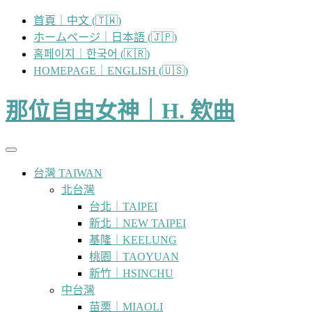
跳
首頁｜中文 (🇹🇼)
至
ホームページ｜日本語 (🇯🇵)
主
홈페이지｜한국어 (🇰🇷)
要
HOMEPAGE｜ENGLISH (🇺🇸)
內
容
那位自由女神｜H. 欸曲
台灣 TAIWAN
北台灣
台北｜TAIPEI
新北｜NEW TAIPEI
基隆｜KEELUNG
桃園｜TAOYUAN
新竹｜HSINCHU
中台灣
苗栗｜MIAOLI