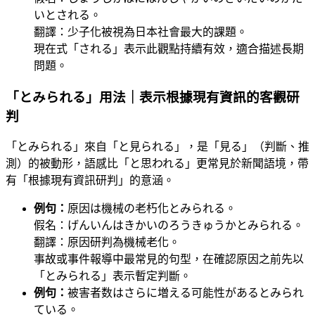
いとされる。
翻譯：少子化被視為日本社會最大的課題。
現在式「される」表示此觀點持續有效，適合描述長期
問題。
「とみられる」用法｜表示根據現有資訊的客觀研
判
「とみられる」來自「と見られる」，是「見る」（判斷、推
測）的被動形，語感比「と思われる」更常見於新聞語境，帶
有「根據現有資訊研判」的意涵。
例句：
原因は機械の老朽化とみられる。
假名：げんいんはきかいのろうきゅうかとみられる。
翻譯：原因研判為機械老化。
事故或事件報導中最常見的句型，在確認原因之前先以
「とみられる」表示暫定判斷。
例句：
被害者数はさらに増える可能性があるとみられ
ている。