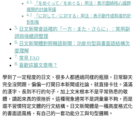
「をめぐって／をめぐる」用法｜表示圍繞核心議題
展開的討論爭議
「に対して／に対する」用法｜表示動作或態度的針
對對象
日文新聞會話裡的「一方、また、さらに」：常用副
詞與接續詞整理
日文新聞體對照韓語新聞：功能句型與書面語結構怎
麼理解
常見 FAQ
喜歡這篇文章嗎？
學到了一定程度的日文，很多人都遇過同樣的瓶頸，日常聊天
完全沒問題，偏偏一打開日本新聞或社論，就直接卡住。滿滿
的漢字、長到不行的句子，加上文末根本不是平常熟悉的敬
體，讀起來真的很挫折。這種現象通常不是詞彙量不夠，而是
還不習慣特定文體的行文結構。日文新聞體是一種高度格式化
的書面語風格，有自己的一套功能分工與句型邏輯。