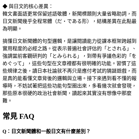
◆ 與日文的核心差異：
韓文書面語更常保留述語敬體，新聞標題則大量省略助詞，而
日文新聞幾乎全程常體（だ・である形），結構差異在此點最
為明顯。
搞懂日文新聞體的句型邏輯，是讓閱讀能力從課本框架跨越到
實用程度的必經之路。從表示普遍社會評估的「とされる」、
強調當前客觀研判的「とみられる」，到帶有爭議色彩的「を
めぐって」，這些句型在文章裡都有很明確的功能。習慣了這
些規律之後，讀日本社論就不再只是應付考試的猜謎遊戲，而
是真的能看懂文章背後的邏輯與立場。接下來遇到看不懂的報
導時，不妨試著把這些功能句型圈出來，多看幾次就會發現，
那些原本很硬的政治社會新聞，讀起來其實沒有想像中那麼
難。
常見 FAQ
Q：日文新聞體和一般日文有什麼差別？