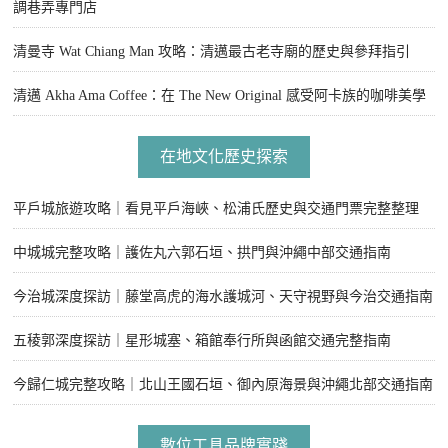
調巷弄專門店
清曼寺 Wat Chiang Man 攻略：清邁最古老寺廟的歷史與參拜指引
清邁 Akha Ama Coffee：在 The New Original 感受阿卡族的咖啡美學
在地文化歷史探索
平戶城旅遊攻略｜看見平戶海峽、松浦氏歷史與交通門票完整整理
中城城完整攻略｜護佐丸六郭石垣、拱門與沖繩中部交通指南
今治城深度探訪｜藤堂高虎的海水護城河、天守視野與今治交通指南
五稜郭深度探訪｜星形城塞、箱館奉行所與函館交通完整指南
今歸仁城完整攻略｜北山王國石垣、御內原海景與沖繩北部交通指南
數位工具品牌實踐