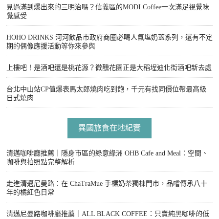
見過滿到爆出來的三明治嗎？信義區的MODI Coffee一次滿足視覺味
覺感受
HOHO DRINKS 河河飲品市政府商圈必喝人氣塩奶蓋系列，還有不定
期的偶像應援活動等你來參與
上樓吧！是酒吧還是桃花源？微醺花園正是大稻埕迪化街酒吧新去處
台北中山站CP值爆表馬太郎燒肉吃到飽，千元有找同價位帶最高級
日式燒肉
異國旅食在地紀實
清邁咖啡廳推薦｜隱身市區的綠意綠洲 OHB Cafe and Meal：空間、
咖啡與拍照點完整解析
走進清邁尼曼路：在 ChaTraMue 手標奶茶獨棟門市，品嚐傳承八十
年的橘紅色日常
清邁尼曼路咖啡廳推薦｜ALL BLACK COFFEE：只賣純黑咖啡的低