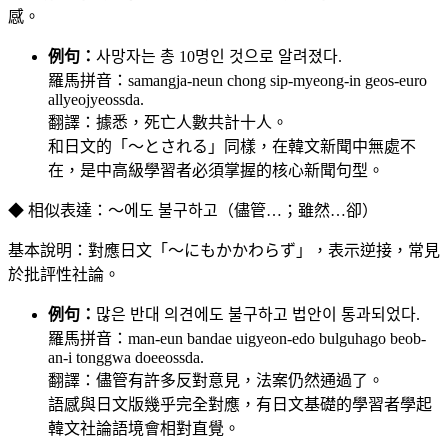
感。
例句：
사망자는 총 10명인 것으로 알려졌다.
羅馬拼音：samangja-neun chong sip-myeong-in geos-euro
allyeojyeossda.
翻譯：據悉，死亡人數共計十人。
和日文的「〜とされる」同樣，在韓文新聞中無處不
在，是中高級學習者必須掌握的核心新聞句型。
◆ 相似表達：〜에도 불구하고（儘管…；雖然…卻）
基本說明：對應日文「〜にもかかわらず」，表示逆接，常見
於批評性社論。
例句：
많은 반대 의견에도 불구하고 법안이 통과되었다.
羅馬拼音：man-eun bandae uigyeon-edo bulguhago beob-
an-i tonggwa doeeossda.
翻譯：儘管有許多反對意見，法案仍然通過了。
語感與日文版幾乎完全對應，有日文基礎的學習者學起
韓文社論語境會相對直覺。