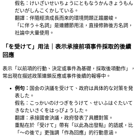
假名：けいざいせいちょうにともなうかんきょうもん
だいがしんこくかしている。
翻譯：伴隨經濟成長而來的環境問題正趨嚴峻。
「に伴う＋名詞」是連體節用法，直接修飾後方名詞，
社論中大量使用。
「を受けて」用法｜表示承接前項事件採取的後續
回應
表示「以前項的行動、決定或事件為基礎，採取後項動作」，
常出現在描述政策連鎖反應或事件後續的報導中。
例句：
国会の決議を受けて、政府は具体的な対策を発
表した。
假名：こっかいのけつぎをうけて、せいふはぐたいて
きなたいさくをはっぴょうした。
翻譯：承接國會決議，政府發表了具體對策。
重點在於「受けて」帶有「以此為出發點」的語感，比
「〜の後で」更強調「作為回應」的行動意涵。