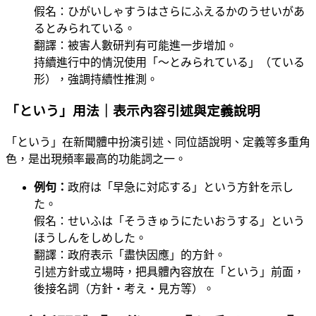
假名：ひがいしゃすうはさらにふえるかのうせいがあ
るとみられている。
翻譯：被害人數研判有可能進一步增加。
持續進行中的情況使用「〜とみられている」（ている
形），強調持續性推測。
「という」用法｜表示內容引述與定義說明
「という」在新聞體中扮演引述、同位語說明、定義等多重角
色，是出現頻率最高的功能詞之一。
例句：
政府は「早急に対応する」という方針を示し
た。
假名：せいふは「そうきゅうにたいおうする」という
ほうしんをしめした。
翻譯：政府表示「盡快因應」的方針。
引述方針或立場時，把具體內容放在「という」前面，
後接名詞（方針・考え・見方等）。