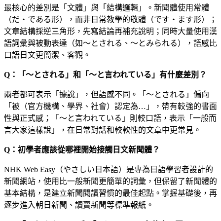
最核心的差別是「文體」與「結構邏輯」。新聞體使用常體
（だ・である形），而非日常教學的敬體（です・ます形）；
文章結構採逆三角形，先寫結論再補充說明；同時大量使用漢
語詞彙與被動表達（如〜とされる、〜とみられる），語感比
口語日文更簡潔、客觀。
Q：「〜とされる」和「〜と言われている」有什麼差別？
兩者都可表示「據說」，但語感不同。「〜とされる」偏向
「被（官方機構、學界、社會）認定為…」，帶有較強的書面
性與正式感；「〜と言われている」則較口語，表示「一般而
言大家這樣說」，在日常對話和較軟性的文章中更常見。
Q：初學者應該從哪裡開始接觸日文新聞體？
NHK Web Easy（やさしい日本語）是專為日語學習者設計的
新聞網站，使用比一般新聞更簡單的詞彙，但保留了新聞體的
基本結構，是建立新聞閱讀習慣的最佳起點。掌握基礎後，再
逐步進入朝日新聞、讀賣新聞等標準報紙。