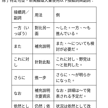
除了特定句型，新聞體還大量使用以下接續詞與副詞：
接續詞／
用法
例
副詞
一方（い
對比另一
〜した。一方、〜も
っぽう）
面
進んでいる。
また、〜についても検
また
補充說明
討が必要だ。
これに対
これに対し、野党は
針對此點
し
〜と批判した。
さらに、〜が明らか
さらに
進一步
になった。
補充說明
なお、詳細は〜で発
なお
次要資訊
表される予定だ。
依然とし
仍然；依
状況は依然として改