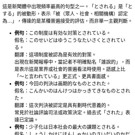
這是新聞體中出現頻率最高的句型之一。「とされる」是「と
する」的被動形，表示「被（眾人、社會、相關機構）認定
為…」，傳達的是某種普遍接受的評估，而非單一主觀判斷。
例句：
この制度は有効な対策とされている。
假名：このせいどはゆうこうなたいさくとされてい
る。
翻譯：這項制度被認為是有效的對策。
出現在新聞報導中，當記者不明確點名「誰說的」，而
是表示這是業界或社會的普遍看法時使用。語感上比
「〜と言われている」更正式、更具書面感。
例句：
今回の判決は画期的なものとされた。
假名：こんかいのはんけつはかっきてきなものとされ
た。
翻譯：這次判決被認定是具有劃時代意義的。
常見於社論評論司法或政策決定。過去式「された」表
達已定論。
例句：
少子化は日本社会の最大の課題とされる。
假名：しょうしかはにほんしゃかいのさいだいのかだ