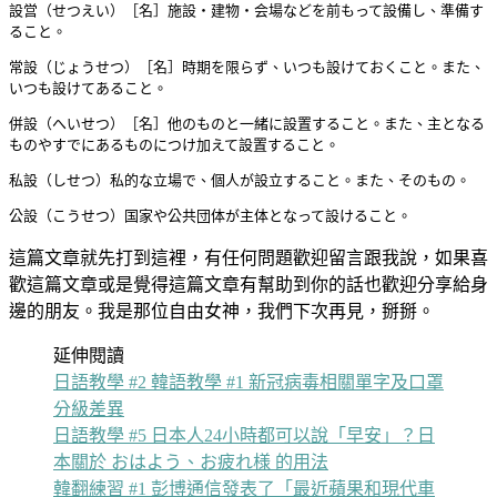
設営
（せつえい）
［名］
施設・建物・会場などを前もって設備し、準備す
ること。
常設
（じょうせつ）
［名］
時期を限らず、いつも設けておくこと。また、
いつも設けてあること。
併設
（へいせつ）
［名］
他のものと一緒に設置すること。また、主となる
ものやすでにあるものにつけ加えて設置すること。
私設
（しせつ）
私的な立場で、個人が設立すること。また、そのもの。
公設
（こうせつ）
国家や公共団体が主体となって設けること。
這篇文章就先打到這裡，有任何問題歡迎留言跟我說，如果喜
歡這篇文章或是覺得這篇文章有幫助到你的話也歡迎分享給身
邊的朋友。我是那位自由女神，我們下次再見，掰掰。
延伸閱讀
日語教學 #2 韓語教學 #1 新冠病毒相關單字及口罩
分級差異
日語教學 #5 日本人24小時都可以說「早安」？日
本關於 おはよう、お疲れ様 的用法
韓翻練習 #1 彭博通信發表了「最近蘋果和現代車