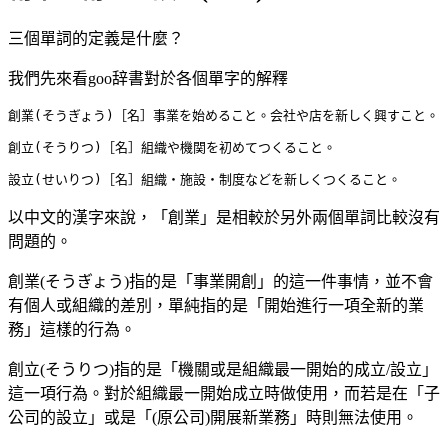
三個單詞的定義是什麼？
我們先來看goo辞書對於各個單字的解釋
創業(そうぎょう)
［名］
事業を始めること。会社や店を新しく興すこと。
創立(そうりつ)
［名］
組織や機関を初めてつくること。
設立(せいりつ)
［名］
組織・施設・制度などを新しくつくること。
以中文的漢字來說，「創業」是相較於另外兩個單詞比較沒有
問題的。
創業(そうぎょう)指的是「事業開創」的這一件事情，並不會
有個人或組織的差別，單純指的是「開始進行一項全新的業
務」這樣的行為。
創立(そうりつ)指的是「機關或是組織最一開始的成立/設立」
這一項行為。對於組織最一開始成立時做使用，而若是在「子
公司的設立」或是「(原公司)開展新業務」時則無法使用。