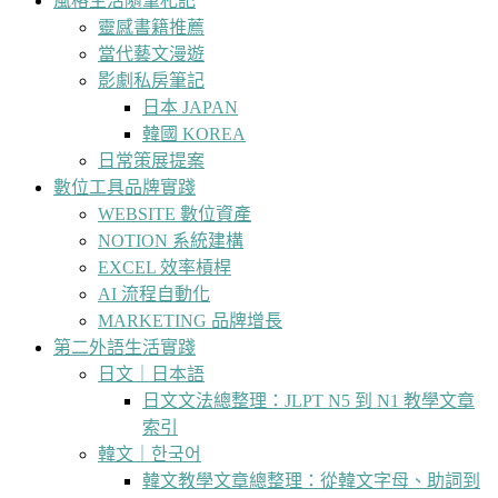
風格生活隨筆札記
靈感書籍推薦
當代藝文漫遊
影劇私房筆記
日本 JAPAN
韓國 KOREA
日常策展提案
數位工具品牌實踐
WEBSITE 數位資產
NOTION 系統建構
EXCEL 效率槓桿
AI 流程自動化
MARKETING 品牌增長
第二外語生活實踐
日文｜日本語
日文文法總整理：JLPT N5 到 N1 教學文章
索引
韓文｜한국어
韓文教學文章總整理：從韓文字母、助詞到