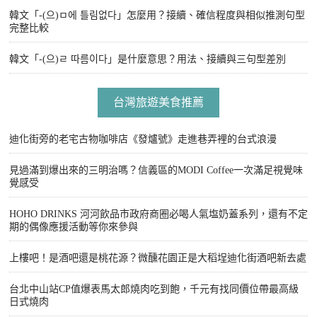
韓文「-(으)ㅁ에 틀림없다」怎麼用？接續、確信程度與相似推測句型
完整比較
韓文「-(으)ㄹ 따름이다」是什麼意思？用法、接續與三句型差別
台灣旅遊美食推薦
迪化街旁的老宅古物咖啡店《發爐號》走進巷弄裡的台式浪漫
見過滿到爆出來的三明治嗎？信義區的MODI Coffee一次滿足視覺味
覺感受
HOHO DRINKS 河河飲品市政府商圈必喝人氣塩奶蓋系列，還有不定
期的偶像應援活動等你來參與
上樓吧！是酒吧還是桃花源？微醺花園正是大稻埕迪化街酒吧新去處
台北中山站CP值爆表馬太郎燒肉吃到飽，千元有找同價位帶最高級
日式燒肉