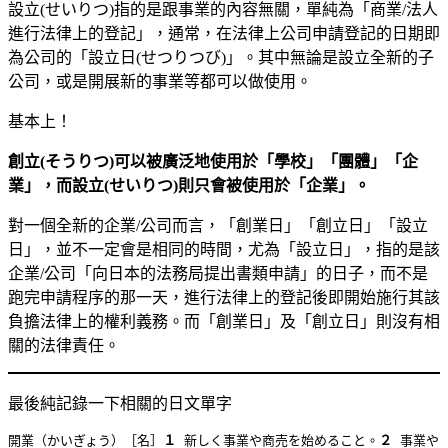
設立(せいりつ)指的是跟事業的內容無關，單純為「商業/法人
進行法律上的登記」，通常，在法律上公司申請登記的日期即
為公司的「設立日(せつりつび)」。其中無論是設立全新的子
公司，或是開展新的事業等都可以做使用。
基本上！
創立(そうりつ)可以被廣泛地使用於「學校」「團體」「企
業」，而設立(せいりつ)則只會被使用於「企業」。
對一個全新的企業/公司而言，「創業日」「創立日」「設立
日」，並不一定會是相同的時間，尤為「設立日」，指的是該
企業/公司「向日本的法務局提出書類申請」的日子，而不是
跑完申請程序的那一天，進行法律上的登記後即開始施行其該
負擔法律上的權利義務。而「創業日」及「創立日」則沒有相
關的法律責任。
最後純記錄一下相關的日文單字
開業
（かいぎょう）
［名］
１
 新しく事業や商売を始めること。
２
 事業や