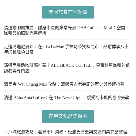
異國旅食在地紀實
清邁咖啡廳推薦｜隱身市區的綠意綠洲 OHB Cafe and Meal：空間、
咖啡與拍照點完整解析
走進清邁尼曼路：在 ChaTraMue 手標奶茶獨棟門市，品嚐傳承八十
年的橘紅色日常
清邁尼曼路咖啡廳推薦｜ALL BLACK COFFEE：只賣純黑咖啡的低
調巷弄專門店
清曼寺 Wat Chiang Man 攻略：清邁最古老寺廟的歷史與參拜指引
清邁 Akha Ama Coffee：在 The New Original 感受阿卡族的咖啡美學
在地文化歷史探索
平戶城旅遊攻略｜看見平戶海峽、松浦氏歷史與交通門票完整整理