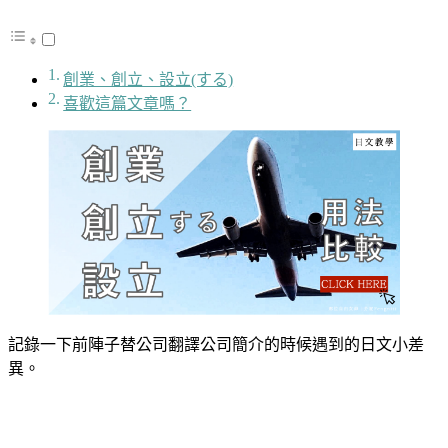
創業、創立、設立(する)
喜歡這篇文章嗎？
記錄一下前陣子替公司翻譯公司簡介的時候遇到的日文小差
異。