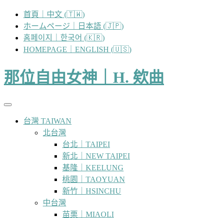
跳
首頁｜中文 (🇹🇼)
至
ホームページ｜日本語 (🇯🇵)
主
홈페이지｜한국어 (🇰🇷)
要
HOMEPAGE｜ENGLISH (🇺🇸)
內
容
那位自由女神｜H. 欸曲
台灣 TAIWAN
北台灣
台北｜TAIPEI
新北｜NEW TAIPEI
基隆｜KEELUNG
桃園｜TAOYUAN
新竹｜HSINCHU
中台灣
苗栗｜MIAOLI