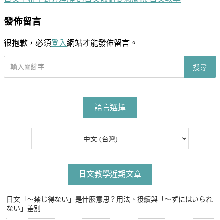
章
發佈留言
導
覽
很抱歉，必須
登入
網站才能發佈留言。
搜
搜尋
尋
文
章
語言選擇
日文教學近期文章
日文「〜禁じ得ない」是什麼意思？用法、接續與「〜ずにはいられ
ない」差別