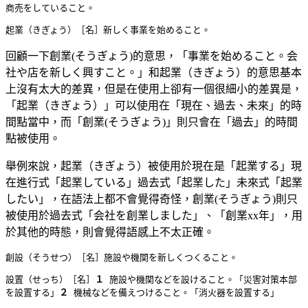
商売をしていること。
起業
（きぎょう）
［名］
回顧一下創業(そうぎょう)的意思，「事業を始めること。会
社や店を新しく興すこと。」和起業
（きぎょう）的意思基本
上沒有太大的差異，但是在使用上卻有一個很細小的差異是，
「起業（きぎょう）」可以使用在「現在、過去、未來」的時
間點當中，而「創業(そうぎょう)」則只會在「過去」的時間
點被使用。
舉例來說，
起業（きぎょう）被使用於現在是「起業する」現
在進行式「起業している」過去式「起業した」未來式「起業
したい」，在語法上都不會覺得奇怪，創業(そうぎょう)則只
被使用於過去式「会社を創業しました」、「創業xx年」，用
於其他的時態，則會覺得語感上不太正確。
創設
（そうせつ）
［名］
施設や機関を新しくつくること。
設置
（せっち）
［名］
１
 施設や機関などを設けること。「災害対策本部
を設置する」
２
 機械などを備えつけること。「消火器を設置する」