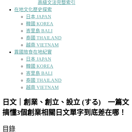
高級文法完整索引
在地文化歷史探索
日本 JAPAN
韓國 KOREA
峇里島 BALI
泰國 THAILAND
越南 VIETNAM
異國旅食在地紀實
日本 JAPAN
韓國 KOREA
峇里島 BALI
泰國 THAILAND
越南 VIETNAM
日文｜創業、創立、設立 (する) 一篇文
搞懂3個創業相關日文單字到底差在哪！
目錄