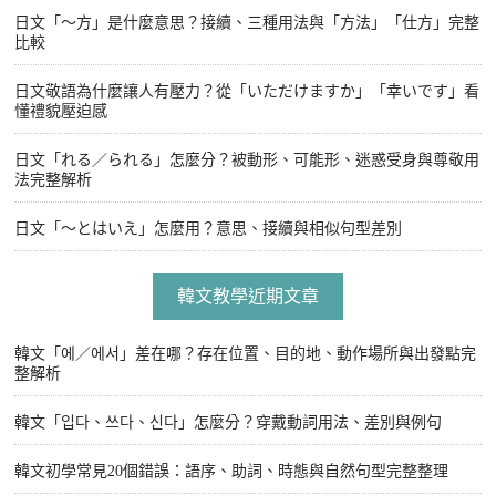
日文「〜方」是什麼意思？接續、三種用法與「方法」「仕方」完整
比較
日文敬語為什麼讓人有壓力？從「いただけますか」「幸いです」看
懂禮貌壓迫感
日文「れる／られる」怎麼分？被動形、可能形、迷惑受身與尊敬用
法完整解析
日文「〜とはいえ」怎麼用？意思、接續與相似句型差別
韓文教學近期文章
韓文「에／에서」差在哪？存在位置、目的地、動作場所與出發點完
整解析
韓文「입다、쓰다、신다」怎麼分？穿戴動詞用法、差別與例句
韓文初學常見20個錯誤：語序、助詞、時態與自然句型完整整理