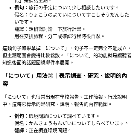
化」是談話主題。
例句：
旅行の予定について少し相談したいです。
假名：りょこうのよていについてすこしそうだんした
いです。
翻譯：想稍微討論一下旅行計畫。
用在安排旅程、分工或確認行程時很自然。
這類句子如果拿掉「について」，句子不一定完全不能成立，
但主題範圍會變得比較鬆散。「について」的功能就是讓聽者
知道後面的話題圍繞哪件事展開。
「について」用法②｜表示調查、研究、說明的內
容
「について」也很常出現在學校報告、工作簡報、行政說明
中。這時它標示的是研究、說明、報告的內容範圍。
例句：
環境問題について調べています。
假名：かんきょうもんだいについてしらべています。
翻譯：正在調查環境問題。