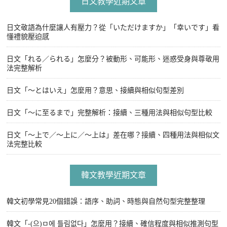
日文教學近期文章
日文敬語為什麼讓人有壓力？從「いただけますか」「幸いです」看
懂禮貌壓迫感
日文「れる／られる」怎麼分？被動形、可能形、迷惑受身與尊敬用
法完整解析
日文「〜とはいえ」怎麼用？意思、接續與相似句型差別
日文「〜に至るまで」完整解析：接續、三種用法與相似句型比較
日文「〜上で／〜上に／〜上は」差在哪？接續、四種用法與相似文
法完整比較
韓文教學近期文章
韓文初學常見20個錯誤：語序、助詞、時態與自然句型完整整理
韓文「-(으)ㅁ에 틀림없다」怎麼用？接續、確信程度與相似推測句型