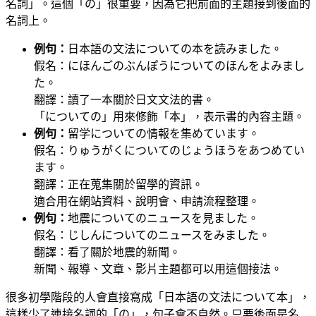
名詞」。這個「の」很重要，因為它把前面的主題接到後面的
名詞上。
例句：
日本語の文法についての本を読みました。
假名：にほんごのぶんぽうについてのほんをよみまし
た。
翻譯：讀了一本關於日文文法的書。
「についての」用來修飾「本」，表示書的內容主題。
例句：
留学についての情報を集めています。
假名：りゅうがくについてのじょうほうをあつめてい
ます。
翻譯：正在蒐集關於留學的資訊。
適合用在網站資料、說明會、申請流程整理。
例句：
地震についてのニュースを見ました。
假名：じしんについてのニュースをみました。
翻譯：看了關於地震的新聞。
新聞、報導、文章、影片主題都可以用這個接法。
很多初學階段的人會直接寫成「日本語の文法について本」，
這樣少了連接名詞的「の」，句子會不自然。只要後面是名