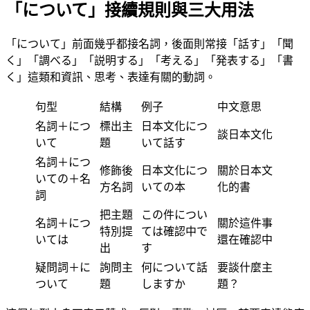
「について」接續規則與三大用法
「について」前面幾乎都接名詞，後面則常接「話す」「聞
く」「調べる」「説明する」「考える」「発表する」「書
く」這類和資訊、思考、表達有關的動詞。
句型
結構
例子
中文意思
名詞＋につ
標出主
日本文化につ
談日本文化
いて
題
いて話す
名詞＋につ
修飾後
日本文化につ
關於日本文
いての＋名
方名詞
いての本
化的書
詞
把主題
この件につい
名詞＋につ
關於這件事
特別提
ては確認中で
いては
還在確認中
出
す
疑問詞＋に
詢問主
何について話
要談什麼主
ついて
題
しますか
題？