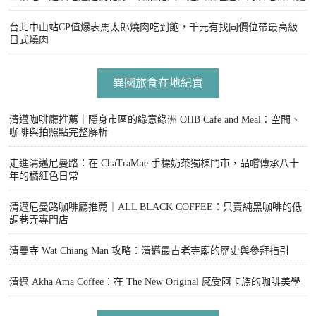
台北中山站CP值爆表馬太郎燒肉吃到飽，千元有找同價位帶最高級
日式燒肉
異國旅食在地紀實
清邁咖啡廳推薦｜隱身市區的綠意綠洲 OHB Cafe and Meal：空間、
咖啡與拍照點完整解析
走進清邁尼曼路：在 ChaTraMue 手標奶茶獨棟門市，品嚐傳承八十
年的橘紅色日常
清邁尼曼路咖啡廳推薦｜ALL BLACK COFFEE：只賣純黑咖啡的低
調巷弄專門店
清曼寺 Wat Chiang Man 攻略：清邁最古老寺廟的歷史與參拜指引
清邁 Akha Ama Coffee：在 The New Original 感受阿卡族的咖啡美學