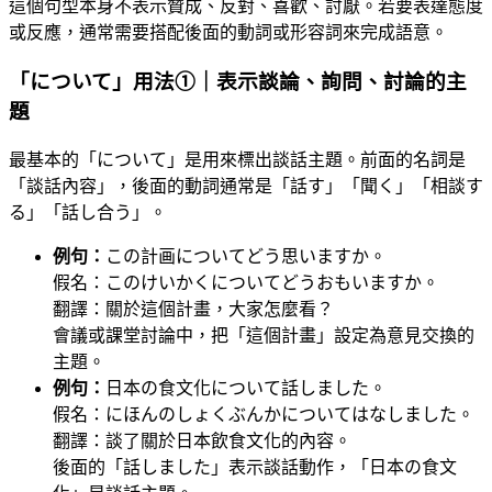
這個句型本身不表示贊成、反對、喜歡、討厭。若要表達態度
或反應，通常需要搭配後面的動詞或形容詞來完成語意。
「について」用法①｜表示談論、詢問、討論的主
題
最基本的「について」是用來標出談話主題。前面的名詞是
「談話內容」，後面的動詞通常是「話す」「聞く」「相談す
る」「話し合う」。
例句：
この計画についてどう思いますか。
假名：このけいかくについてどうおもいますか。
翻譯：關於這個計畫，大家怎麼看？
會議或課堂討論中，把「這個計畫」設定為意見交換的
主題。
例句：
日本の食文化について話しました。
假名：にほんのしょくぶんかについてはなしました。
翻譯：談了關於日本飲食文化的內容。
後面的「話しました」表示談話動作，「日本の食文