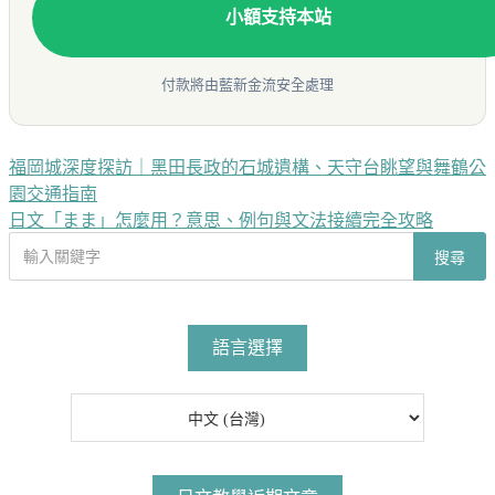
小額支持本站
付款將由藍新金流安全處理
福岡城深度探訪｜黑田長政的石城遺構、天守台眺望與舞鶴公
文
園交通指南
章
日文「まま」怎麼用？意思、例句與文法接續完全攻略
導
搜
搜尋
尋
覽
文
章
語言選擇