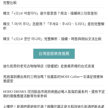
完整比較
韓文「-(으)ㄹ 따름이다」是什麼意思？用法、接續與三句型差別
韓文「-아/어 주다」怎麼用？「주세요、주시다、드리다」差別完整解
析
韓文「-(으)ㄹ 뿐만 아니라」完整解析：接續、時態與相似文法比較
台灣旅遊美食推薦
迪化街旁的老宅古物咖啡店《發爐號》走進巷弄裡的台式浪漫
見過滿到爆出來的三明治嗎？信義區的MODI Coffee一次滿足視覺味
覺感受
HOHO DRINKS 河河飲品市政府商圈必喝人氣塩奶蓋系列，還有不定
期的偶像應援活動等你來參與
上樓吧！是酒吧還是桃花源？微醺花園正是大稻埕迪化街酒吧新去處