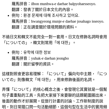
羅馬拼音：ilbon munhwa-e daehae balpyohaesseoyo.
翻譯：發表了關於日本文化的內容。
例句：환경 문제에 대해 조사하고 있어요.
羅馬拼音：hwangyeong munje-e daehae josahago isseoyo.
翻譯：正在調查關於環境問題的資料。
不過日文和韓文不能完全一對一套用。日文在修飾名詞時會用
「についての」，韓文則常用「에 대한」。
例句：유학에 대한 정보
羅馬拼音：yuhak-e daehan jeongbo
翻譯：關於留學的資訊。
這樣對照會更容易理解：「について」偏向句中主題，「につ
いての」則像韓文「에 대한」，用來修飾後面的名詞。
弄懂「について」的核心概念之後，會發現它其實就是一個幫
句子畫重點的工具，先把大家接下來要聊的話題範圍圈出來，
後面的動作才好展開。從旅行計畫的討論、工作新制度的說
明，到日常隨口問一句活動細節，這個句型在生活中的實用頻