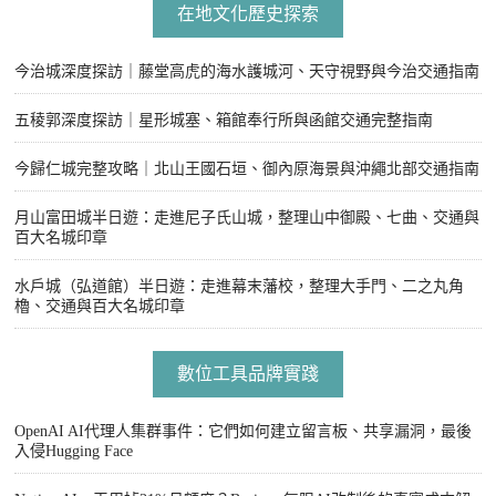
在地文化歷史探索
今治城深度探訪｜藤堂高虎的海水護城河、天守視野與今治交通指南
五稜郭深度探訪｜星形城塞、箱館奉行所與函館交通完整指南
今歸仁城完整攻略｜北山王國石垣、御內原海景與沖繩北部交通指南
月山富田城半日遊：走進尼子氏山城，整理山中御殿、七曲、交通與
百大名城印章
水戶城（弘道館）半日遊：走進幕末藩校，整理大手門、二之丸角
櫓、交通與百大名城印章
數位工具品牌實踐
OpenAI AI代理人集群事件：它們如何建立留言板、共享漏洞，最後
入侵Hugging Face