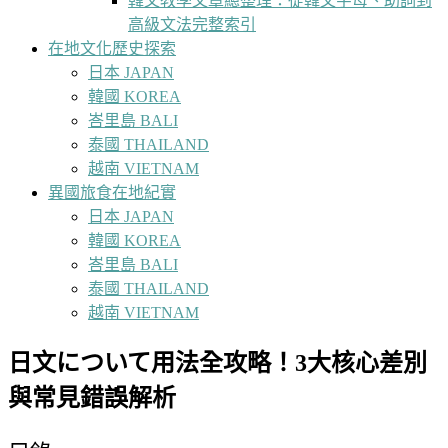
韓文教學文章總整理：從韓文字母、助詞到
高級文法完整索引
在地文化歷史探索
日本 JAPAN
韓國 KOREA
峇里島 BALI
泰國 THAILAND
越南 VIETNAM
異國旅食在地紀實
日本 JAPAN
韓國 KOREA
峇里島 BALI
泰國 THAILAND
越南 VIETNAM
日文について用法全攻略！3大核心差別
與常見錯誤解析