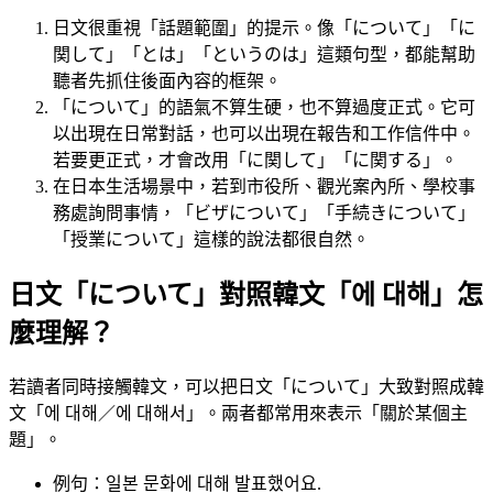
日文很重視「話題範圍」的提示。像「について」「に
関して」「とは」「というのは」這類句型，都能幫助
聽者先抓住後面內容的框架。
「について」的語氣不算生硬，也不算過度正式。它可
以出現在日常對話，也可以出現在報告和工作信件中。
若要更正式，才會改用「に関して」「に関する」。
在日本生活場景中，若到市役所、觀光案內所、學校事
務處詢問事情，「ビザについて」「手続きについて」
「授業について」這樣的說法都很自然。
日文「について」對照韓文「에 대해」怎
麼理解？
若讀者同時接觸韓文，可以把日文「について」大致對照成韓
文「에 대해／에 대해서」。兩者都常用來表示「關於某個主
題」。
例句：일본 문화에 대해 발표했어요.