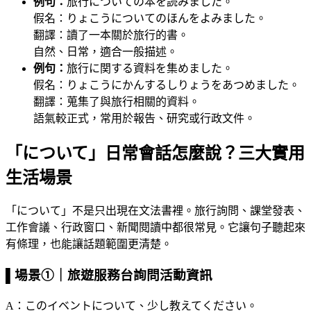
例句：
旅行についての本を読みました。
假名：りょこうについてのほんをよみました。
翻譯：讀了一本關於旅行的書。
自然、日常，適合一般描述。
例句：
旅行に関する資料を集めました。
假名：りょこうにかんするしりょうをあつめました。
翻譯：蒐集了與旅行相關的資料。
語氣較正式，常用於報告、研究或行政文件。
「について」日常會話怎麼說？三大實用
生活場景
「について」不是只出現在文法書裡。旅行詢問、課堂發表、
工作會議、行政窗口、新聞閱讀中都很常見。它讓句子聽起來
有條理，也能讓話題範圍更清楚。
▌場景①｜旅遊服務台詢問活動資訊
A：このイベントについて、少し教えてください。