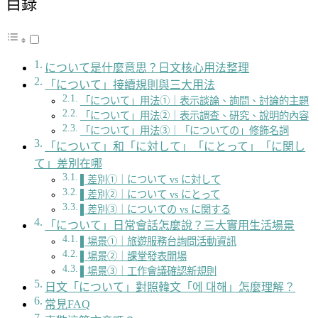
目錄
について是什麼意思？日文核心用法整理
「について」接續規則與三大用法
「について」用法①｜表示談論、詢問、討論的主題
「について」用法②｜表示調查、研究、說明的內容
「について」用法③｜「についての」修飾名詞
「について」和「に対して」「にとって」「に関し
て」差別在哪
▌差別①｜について vs に対して
▌差別②｜について vs にとって
▌差別③｜についての vs に関する
「について」日常會話怎麼說？三大實用生活場景
▌場景①｜旅遊服務台詢問活動資訊
▌場景②｜課堂發表開場
▌場景③｜工作會議確認新規則
日文「について」對照韓文「에 대해」怎麼理解？
常見FAQ