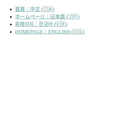
跳
首頁｜中文 (🇹🇼)
至
ホームページ｜日本語 (🇯🇵)
主
홈페이지｜한국어 (🇰🇷)
要
HOMEPAGE｜ENGLISH (🇺🇸)
內
容