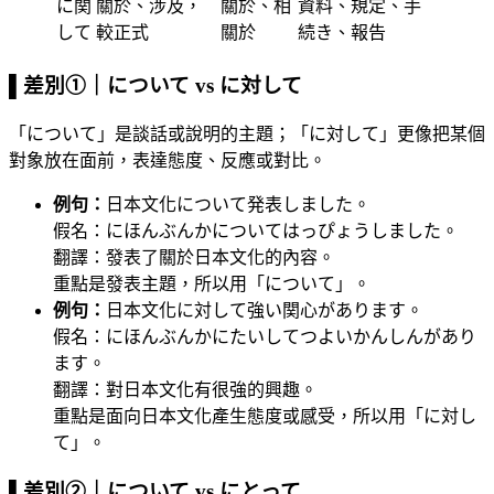
に関
關於、涉及，
關於、相
資料、規定、手
して
較正式
關於
続き、報告
▌差別①｜について vs に対して
「について」是談話或說明的主題；「に対して」更像把某個
對象放在面前，表達態度、反應或對比。
例句：
日本文化について発表しました。
假名：にほんぶんかについてはっぴょうしました。
翻譯：發表了關於日本文化的內容。
重點是發表主題，所以用「について」。
例句：
日本文化に対して強い関心があります。
假名：にほんぶんかにたいしてつよいかんしんがあり
ます。
翻譯：對日本文化有很強的興趣。
重點是面向日本文化產生態度或感受，所以用「に対し
て」。
▌差別②｜について vs にとって