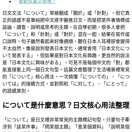
喜歡這篇文章嗎？
日文文法「について」常被翻成「關於」或「針對」，但它真
正的語感不是單純把中文逐字搬進日文，而是把某件事情標成
談論、調查、說明或思考的主題。在自學初期，很多人會把
「について」和「針對」或「對於」混在一起，結果在寫作或
口說時，句子雖然看起來好像通順，聽在日本人耳裡卻會變得
不太自然。像是說到發表日本文化，通常會用「日本文化につ
いて発表する」，但如果是對日本文化有興趣，更自然的說法
是「日本文化に興味がある」，可見不是每個中文的「對」都
能直接套上同一個日文句型。這篇文章整理了生活場景裡常見
的「について」核心用法，一次搞懂「についての」、「につ
いては」的接續方式，並對照和「に対して」、「にとって」
的語感差別。
について是什麼意思？日文核心用法整理
「について」是日文裡非常常見的主題標記句型。只要句子牽
涉到「談某件事」「問某個主題」「查某個資料」「說明某個