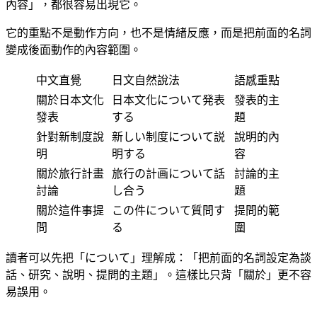
內容」，都很容易出現它。
它的重點不是動作方向，也不是情緒反應，而是把前面的名詞
變成後面動作的內容範圍。
中文直覺
日文自然說法
語感重點
關於日本文化
日本文化について発表
發表的主
發表
する
題
針對新制度說
新しい制度について説
說明的內
明
明する
容
關於旅行計畫
旅行の計画について話
討論的主
討論
し合う
題
關於這件事提
この件について質問す
提問的範
問
る
圍
讀者可以先把「について」理解成：「把前面的名詞設定為談
話、研究、說明、提問的主題」。這樣比只背「關於」更不容
易誤用。