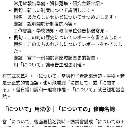
常用於報告準備、資料蒐集、研究主題介紹。
例句：
新しい制度について説明します。
假名：あたらしいせいどについてせつめいします。
翻譯：說明關於新制度的內容。
工作會議、學校通知、政府單位公告都很常見。
例句：
この町の歴史についてレポートを書きました。
假名：このまちのれきしについてレポートをかきまし
た。
翻譯：寫了一份關於這座城鎮歷史的報告。
用「について」讓報告主題更明確。
在正式文章裡，「について」常讓句子看起來清楚、平穩。若
是更正式的書面語，也可能看到「に関して」或「に関す
る」，但日常口說和一般寫作裡，「について」就已經相當自
然。
「について」用法③｜「についての」修飾名詞
當「について」後面要接名詞時，通常會變成「についての＋