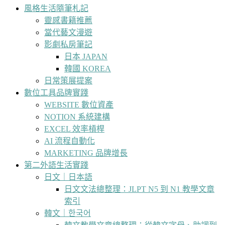
風格生活隨筆札記
靈感書籍推薦
當代藝文漫遊
影劇私房筆記
日本 JAPAN
韓國 KOREA
日常策展提案
數位工具品牌實踐
WEBSITE 數位資產
NOTION 系統建構
EXCEL 效率槓桿
AI 流程自動化
MARKETING 品牌增長
第二外語生活實踐
日文｜日本語
日文文法總整理：JLPT N5 到 N1 教學文章
索引
韓文｜한국어