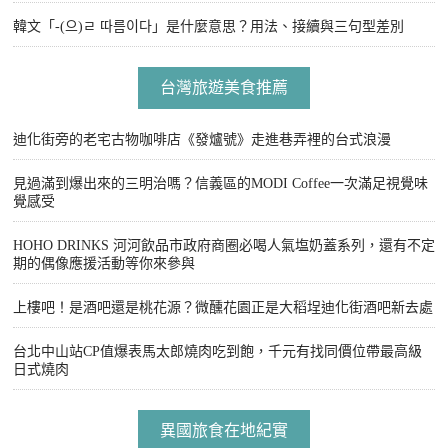
韓文「-(으)ㄹ 따름이다」是什麼意思？用法、接續與三句型差別
台灣旅遊美食推薦
迪化街旁的老宅古物咖啡店《發爐號》走進巷弄裡的台式浪漫
見過滿到爆出來的三明治嗎？信義區的MODI Coffee一次滿足視覺味
覺感受
HOHO DRINKS 河河飲品市政府商圈必喝人氣塩奶蓋系列，還有不定
期的偶像應援活動等你來參與
上樓吧！是酒吧還是桃花源？微醺花園正是大稻埕迪化街酒吧新去處
台北中山站CP值爆表馬太郎燒肉吃到飽，千元有找同價位帶最高級
日式燒肉
異國旅食在地紀實