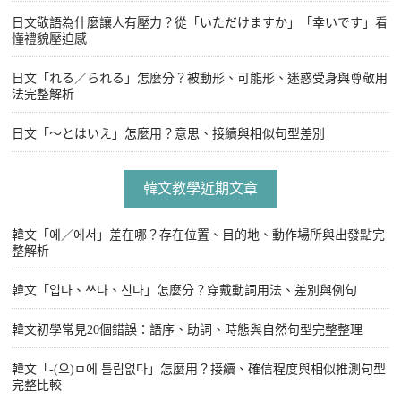
日文敬語為什麼讓人有壓力？從「いただけますか」「幸いです」看
懂禮貌壓迫感
日文「れる／られる」怎麼分？被動形、可能形、迷惑受身與尊敬用
法完整解析
日文「〜とはいえ」怎麼用？意思、接續與相似句型差別
韓文教學近期文章
韓文「에／에서」差在哪？存在位置、目的地、動作場所與出發點完
整解析
韓文「입다、쓰다、신다」怎麼分？穿戴動詞用法、差別與例句
韓文初學常見20個錯誤：語序、助詞、時態與自然句型完整整理
韓文「-(으)ㅁ에 틀림없다」怎麼用？接續、確信程度與相似推測句型
完整比較