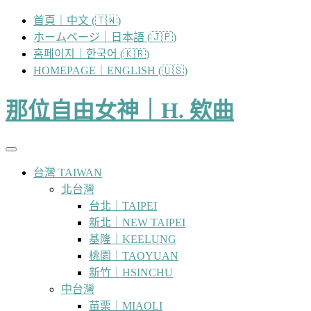
跳
首頁｜中文 (🇹🇼)
至
ホームページ｜日本語 (🇯🇵)
主
홈페이지｜한국어 (🇰🇷)
要
HOMEPAGE｜ENGLISH (🇺🇸)
內
容
那位自由女神｜H. 欸曲
台灣 TAIWAN
北台灣
台北｜TAIPEI
新北｜NEW TAIPEI
基隆｜KEELUNG
桃園｜TAOYUAN
新竹｜HSINCHU
中台灣
苗栗｜MIAOLI