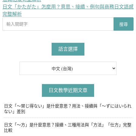
章
日文「かたがた」怎麼用？意思、接續、例句與商務日文語感
導
完整解析
搜
覽
搜尋
尋
文
章
語言選擇
日文教學近期文章
日文「〜禁じ得ない」是什麼意思？用法、接續與「〜ずにはいられ
ない」差別
日文「〜方」是什麼意思？接續、三種用法與「方法」「仕方」完整
比較