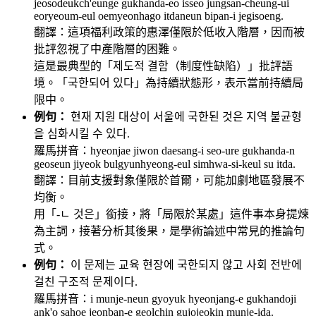
jeosodeukch'eunge gukhanda-eo isseo jungsan-cheung-ui
eoryeoum-eul oemyeonhago itdaneun bipan-i jegisoeng.
翻譯：這項福利政策的惠澤僅限於低收入階層，因而被
批評忽視了中產階層的困難。
這是最典型的「제도적 결함（制度性缺陷）」批評語
境。「국한되어 있다」為持續狀態形，表示當前持續局
限中。
例句：
현재 지원 대상이 서울에 국한된 것은 지역 불균형
을 심화시킬 수 있다.
羅馬拼音：hyeonjae jiwon daesang-i seo-ure gukhanda-n
geoseun jiyeok bulgyunhyeong-eul simhwa-si-keul su itda.
翻譯：目前支援對象僅限於首爾，可能加劇地區發展不
均衡。
用「-ㄴ 것은」銜接，將「局限於某處」這件事本身提煉
為主詞，接著分析其後果，是學術論述中常見的推論句
式。
例句：
이 문제는 교육 현장에 국한되지 않고 사회 전반에
걸친 구조적 문제이다.
羅馬拼音：i munje-neun gyoyuk hyeonjang-e gukhandoji
ank'o sahoe jeonban-e geolchin gujojeokin munje-ida.