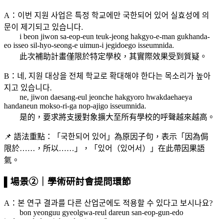
A：이번 지원 사업은 특정 학교에만 국한되어 있어 실효성에 의
문이 제기되고 있습니다.
i beon jiwon sa-eop-eun teuk-jeong hakgyo-e-man gukhanda-
eo isseo sil-hyo-seong-e uimun-i jegidoego isseumnida.
此次補助計畫僅限於特定學校，其實際效果受到質疑。
B：네, 지원 대상을 전체 학교로 확대해야 한다는 목소리가 높아
지고 있습니다.
ne, jiwon daesang-eul jeonche hakgyoro hwakdaehaeya
handaneun mokso-ri-ga nop-ajigo isseumnida.
是的，要求將支援對象擴大至所有學校的呼聲越來越高。
📌 語法重點：「국한되어 있어」為原因子句，表示「因為侷
限於……，所以……」，「있어（있어서）」在此帶因果語
氣。
▌場景②｜學術研討會提問環節
A：본 연구 결과를 다른 산업군에도 적용할 수 있다고 보시나요?
bon yeonguu gyeolgwa-reul dareun san-eop-gun-edo