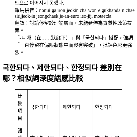
안으로 이어지지 못했다.
羅馬拼音：nonui-ga iron-jeokin cha-won-e gukhanda-n chae
sirijjeok-in jeongchaek je-an-euro ieo-jiji motaetda.
翻譯：討論停留於理論層面，未能延伸為實質性政策提
案。
「-ㄴ 채（在……狀態下）」與「국한되다」搭配，強調
「一直停留在侷限狀態中而沒有突破」，批評色彩更強
烈。
국한되다、제한되다、한정되다 差別在
哪？相似詞深度語感比較
比
較
국한되다
제한되다
한정되다
項
目
語