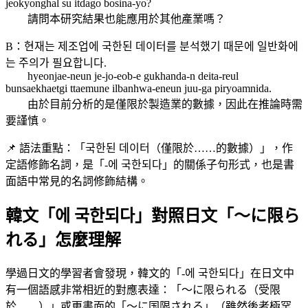
jeokyonghal su itdago bosina-yo?
請問本研究結果也能應用於其他產業嗎？
B：현재는 제조업에 국한된 데이터를 분석했기 때문에 일반화에
는 주의가 필요합니다.
hyeonjae-neun je-jo-eob-e gukhanda-n deita-reul
bunsaekhaetgi ttaemune ilbanhwa-eneun juu-ga piryoamnida.
由於目前分析的是僅限於製造業的數據，因此在推論時需
要謹慎。
📌 語法重點：「국한된 데이터（僅限於……的數據）」，作
定語修飾名詞，是「-에 국한되다」的關係子句形式，也是書
面語中常見的名詞修飾結構。
韓文「에 국한되다」對照日文「〜に限ら
れる」怎麼理解
學過日文的學習者會發現，韓文的「-에 국한되다」在日文中
有一個語感非常相近的對應表達：「〜に限られる（受限
於……）」或更書面的「〜に国限される」（雖然後者極罕