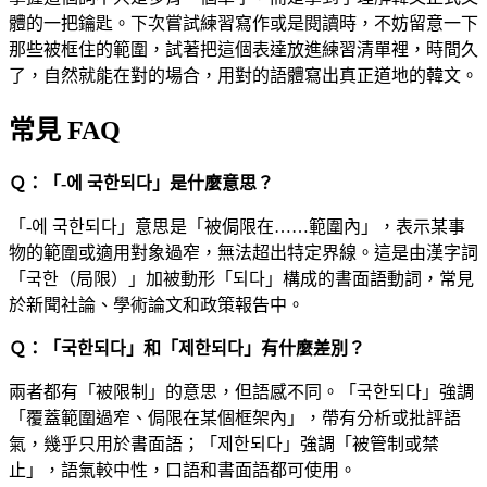
體的一把鑰匙。下次嘗試練習寫作或是閱讀時，不妨留意一下
那些被框住的範圍，試著把這個表達放進練習清單裡，時間久
了，自然就能在對的場合，用對的語體寫出真正道地的韓文。
常見 FAQ
Ｑ：「-에 국한되다」是什麼意思？
「-에 국한되다」意思是「被侷限在……範圍內」，表示某事
物的範圍或適用對象過窄，無法超出特定界線。這是由漢字詞
「국한（局限）」加被動形「되다」構成的書面語動詞，常見
於新聞社論、學術論文和政策報告中。
Ｑ：「국한되다」和「제한되다」有什麼差別？
兩者都有「被限制」的意思，但語感不同。「국한되다」強調
「覆蓋範圍過窄、侷限在某個框架內」，帶有分析或批評語
氣，幾乎只用於書面語；「제한되다」強調「被管制或禁
止」，語氣較中性，口語和書面語都可使用。