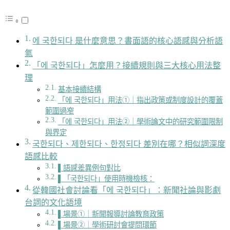
에 국한되다 是什麼意思？書面語的核心語感與分析語
氣
「에 국한되다」怎麼用？接續規則與三大核心用法整
理
基本接續結構
「에 국한되다」用法①｜指出政策或制度設計的覆蓋
範圍過窄
「에 국한되다」用法②｜學術論文中的研究範圍限制
與界定
국한되다、제한되다、한정되다 差別在哪？相似詞深度
語感比較
▌語感差異例句對比
▌「국한되다」使用時機檢核：
從韓國社會討論看「에 국한되다」：新聞社論與影劇
台詞的文化語境
▌場景①｜新聞報導討論教育政策
▌場景②｜學術研討會提問環節