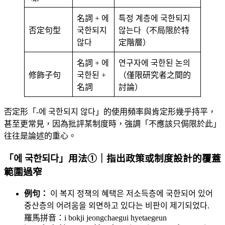
名詞 + 에
특정 계층에 국한되지
否定句型
국한되지
않는다（不局限於特
않다
定階層）
名詞 + 에
연구자에 국한된 논의
修飾子句
국한된 +
（僅限研究者之間的
名詞
討論）
否定形「-에 국한되지 않다」的使用頻率與肯定形幾乎持平，
甚至更常見，因為批評某制度時，強調「不應該只侷限於此」
往往是論述的重心。
「에 국한되다」用法①｜指出政策或制度設計的覆蓋
範圍過窄
例句：
이 복지 정책의 혜택은 저소득층에 국한되어 있어
중산층의 어려움을 외면하고 있다는 비판이 제기되었다.
羅馬拼音：i bokji jeongchaegui hyetaegeun