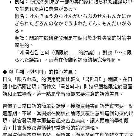
例句：
研究の知見が一部の専門家に限られた議論の中
で生まれた点に問題がある。
假名：けんきゅうのちけんがいちぶのせんもんかにか
ぎられたぎろんのなかでうまれたてんにもんだいがあ
る。
翻譯：問題在於研究發現是在侷限於少數專家的討論中
產生的。
「에 국한된 논의（侷限於……的討論）」對應「〜に限
られた議論」，兩者在修飾名詞時結構完全相同。
◆ 與「-에 국한되다」的核心差異：
日文「限られる」的使用範圍比韓文「국한되다」稍廣，在口
語中也偶爾出現；而韓文「국한되다」則幾乎嚴格限定於書面
語和正式場合，這一點是學習時最需要注意的語體差異。
習慣了日常口語的簡單對話後，接觸這類書面語確實需要一點
適應期。不過，當開始在閱讀社論時反覆注意到這個句型的出
現，就會發現原本那些看起來密密麻麻、讓人頭痛的學術段
落，其實背後都遵循著非常清晰的論述邏輯。
掌握這個詞不只是多背一個單字，而是拿到了理解韓文正式文