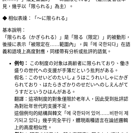
見，幾乎以「限られる」為主）。
◆ 相似表達：「〜に限られる」
基本說明：
「限られる（かぎられる）」是「限る（限定）」的被動形，
後接に表示「被限定在……範圍內」，與「에 국한되다」在語
義和語境上高度對應，同樣帶有分析或批評的語氣。
例句：
この制度の対象は高齢者に限られており、働き
盛りの世代への支援が手薄だという批判がある。
假名：このせいどのたいしょうはこうれいしゃにかぎ
られており、はたらきざかりのせだいへのしえんがて
うすだというひはんがある。
翻譯：這項制度的對象僅限於老年人，因此受到批評認
為對壯年世代的支援不足。
這個例句的結構與韓文「에 국한되어 있어……비판이 제
기되고 있다」幾乎完全平行，體現兩種語言在論述邏輯
上的高度相似性。