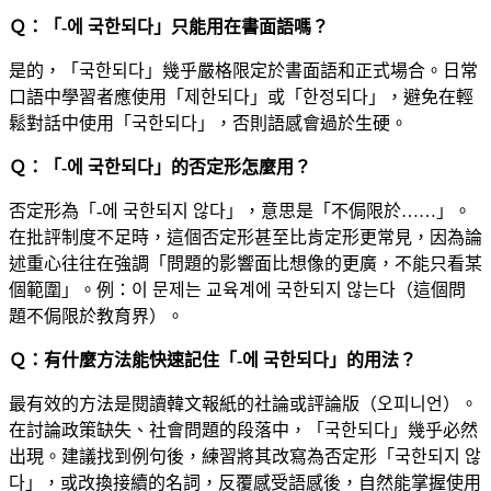
Ｑ：「-에 국한되다」只能用在書面語嗎？
是的，「국한되다」幾乎嚴格限定於書面語和正式場合。日常
口語中學習者應使用「제한되다」或「한정되다」，避免在輕
鬆對話中使用「국한되다」，否則語感會過於生硬。
Ｑ：「-에 국한되다」的否定形怎麼用？
否定形為「-에 국한되지 않다」，意思是「不侷限於……」。
在批評制度不足時，這個否定形甚至比肯定形更常見，因為論
述重心往往在強調「問題的影響面比想像的更廣，不能只看某
個範圍」。例：이 문제는 교육계에 국한되지 않는다（這個問
題不侷限於教育界）。
Ｑ：有什麼方法能快速記住「-에 국한되다」的用法？
最有效的方法是閱讀韓文報紙的社論或評論版（오피니언）。
在討論政策缺失、社會問題的段落中，「국한되다」幾乎必然
出現。建議找到例句後，練習將其改寫為否定形「국한되지 않
다」，或改換接續的名詞，反覆感受語感後，自然能掌握使用