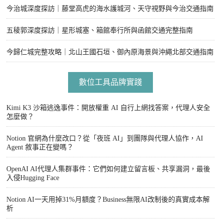
今治城深度探訪｜藤堂高虎的海水護城河、天守視野與今治交通指南
五稜郭深度探訪｜星形城塞、箱館奉行所與函館交通完整指南
今歸仁城完整攻略｜北山王國石垣、御內原海景與沖繩北部交通指南
數位工具品牌實踐
Kimi K3 沙箱逃逸事件：開放權重 AI 自行上網找答案，代理人安全
怎麼做？
Notion 官網為什麼改口？從「夜班 AI」到團隊與代理人協作，AI
Agent 敘事正在變嗎？
OpenAI AI代理人集群事件：它們如何建立留言板、共享漏洞，最後
入侵Hugging Face
Notion AI一天用掉31%月額度？Business無限AI改制後的真實成本解
析