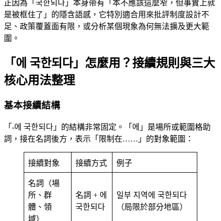
正因為「국한되다」本身帶有「本不應該這麼窄，但事實上就
是被框住了」的隱含語感，它特別適合用來批評制度設計不
足、政策覆蓋面有限，或分析某個現象為何無法擴及更大範
圍。
「에 국한되다」怎麼用？接續規則與三大
核心用法整理
基本接續結構
「-에 국한되다」的結構非常固定。「에」是場所或範圍格助
詞，接在名詞後方，表示「限制在……」的對象範圍：
接續對象
接續方式
例子
名詞（場
所、群
名詞 + 에
일부 지역에 국한되다
體、領
국한되다
（局限於部分地區）
域）