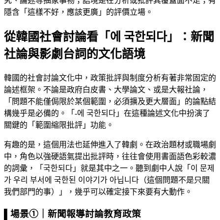
究、論述等抽象事物；語境是在分析或批評其覆蓋面不足；有
隱含「這樣不好，應該更廣」的評價立場。
從韓國社會討論看「에 국한되다」：新聞
社論與影劇台詞的文化語境
韓國的社會討論文化中，政策批評與制度分析有著非常固定的
論述框架。不論是政府白皮書、大學論文、或是大報社論，
「問題不能僅侷限於某個範圍，必須擴及更大層面」的論點結
構幾乎是必備的。「-에 국한되다」在這種論述文化中扮演了
關鍵的「範圍縮限批評」功能。
有趣的是，這個用法也延伸進入了韓劇。在政治題材或職場劇
中，角色以強硬語氣提出批評時，往往會使用書面語色彩較濃
的詞彙，「국한되다」就是其中之一。聽到劇中人說「이 문제
가 우리 부서에 국한된 이야기가 아닙니다（這個問題不是只關
我們部門的事）」，幾乎可以確定接下來要有大動作。
▌場景①｜新聞報導討論教育政策