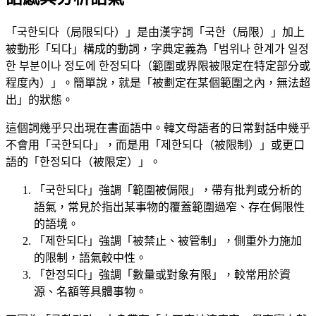
「국한되다（局限되다）」是由漢字詞「국한（局限）」加上
被動形「되다」構成的動詞，字典定義為「범위나 한계가 일정
한 부분이나 정도에 한정되다（範圍或界限被限定在特定部分或
程度內）」。簡單說，就是「被劃定在某個範圍之內，無法超
出」的狀態。
這個詞幾乎只出現在書面語中。韓文母語者的日常對話中幾乎
不會用「국한되다」，而是用「제한되다（被限制）」或更口
語的「한정되다（被限定）」。
「국한되다」強調「範圍被侷限」，帶有批判或分析的
語氣，常見於指出某事物的覆蓋範圍過窄、存在侷限性
的語境。
「제한되다」強調「被禁止、被管制」，側重外力施加
的限制，語氣較中性。
「한정되다」強調「數量或對象有限」，較常用於資
源、名額等具體事物。