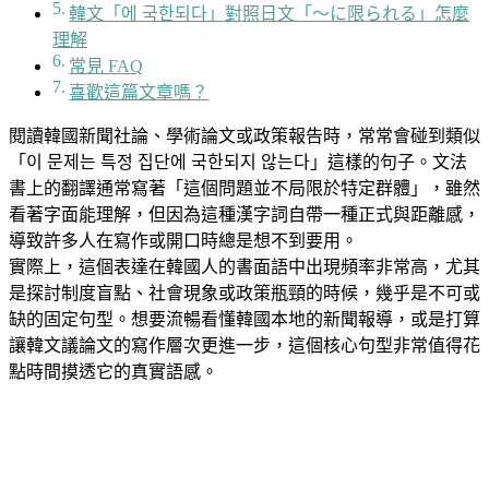
韓文「에 국한되다」對照日文「〜に限られる」怎麼
理解
常見 FAQ
喜歡這篇文章嗎？
閱讀韓國新聞社論、學術論文或政策報告時，常常會碰到類似
「이 문제는 특정 집단에 국한되지 않는다」這樣的句子。文法
書上的翻譯通常寫著「這個問題並不局限於特定群體」，雖然
看著字面能理解，但因為這種漢字詞自帶一種正式與距離感，
導致許多人在寫作或開口時總是想不到要用。
實際上，這個表達在韓國人的書面語中出現頻率非常高，尤其
是探討制度盲點、社會現象或政策瓶頸的時候，幾乎是不可或
缺的固定句型。想要流暢看懂韓國本地的新聞報導，或是打算
讓韓文議論文的寫作層次更進一步，這個核心句型非常值得花
點時間摸透它的真實語感。