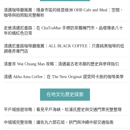
清邁咖啡廳推薦｜隱身市區的綠意綠洲 OHB Cafe and Meal：空間、
咖啡與拍照點完整解析
走進清邁尼曼路：在 ChaTraMue 手標奶茶獨棟門市，品嚐傳承八十
年的橘紅色日常
清邁尼曼路咖啡廳推薦｜ALL BLACK COFFEE：只賣純黑咖啡的低
調巷弄專門店
清曼寺 Wat Chiang Man 攻略：清邁最古老寺廟的歷史與參拜指引
清邁 Akha Ama Coffee：在 The New Original 感受阿卡族的咖啡美學
在地文化歷史探索
平戶城旅遊攻略｜看見平戶海峽、松浦氏歷史與交通門票完整整理
中城城完整攻略｜護佐丸六郭石垣、拱門與沖繩中部交通指南