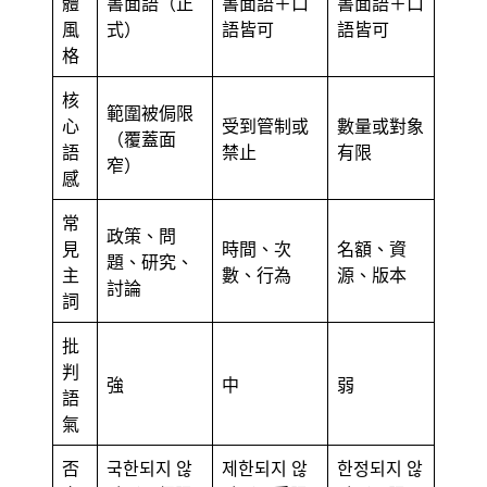
體
書面語（正
書面語＋口
書面語＋口
風
式）
語皆可
語皆可
格
核
範圍被侷限
心
受到管制或
數量或對象
（覆蓋面
語
禁止
有限
窄）
感
常
政策、問
見
時間、次
名額、資
題、研究、
主
數、行為
源、版本
討論
詞
批
判
強
中
弱
語
氣
否
국한되지 않
제한되지 않
한정되지 않