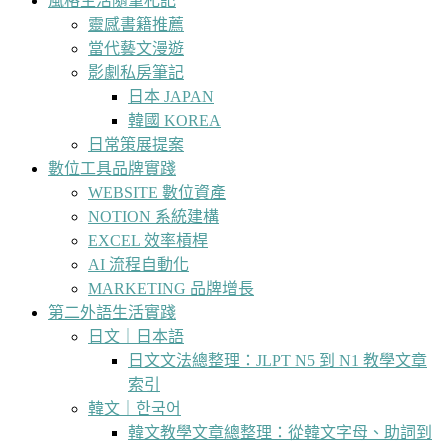
風格生活隨筆札記
靈感書籍推薦
當代藝文漫遊
影劇私房筆記
日本 JAPAN
韓國 KOREA
日常策展提案
數位工具品牌實踐
WEBSITE 數位資產
NOTION 系統建構
EXCEL 效率槓桿
AI 流程自動化
MARKETING 品牌增長
第二外語生活實踐
日文｜日本語
日文文法總整理：JLPT N5 到 N1 教學文章
索引
韓文｜한국어
韓文教學文章總整理：從韓文字母、助詞到