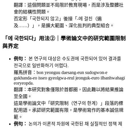
翻譯：這個問題並不局限於教育現場，而是涉及整體社
會的結構性問題。
否定形「국한되지 않고」後接「-에 걸친（遍
及……）」，是擴大範圍、深化批判的典型組合。
「에 국한되다」用法②｜學術論文中的研究範圍限制
與界定
例句：
본 연구의 대상은 수도권에 국한되어 있어 결과를
전국으로 일반화하기 어렵다.
羅馬拼音：bon yeonguu daesang-eun sudogwon-e
gukhanda-eo isseo gyeolgwa-reul jeonguk-euro ilbanhwahagi
eoryeopda.
翻譯：本研究對象僅限於首都圈，因此難以將結果推論
至全國。
這是學術論文中「研究限制（연구의 한계）」段落的標
配用語。承認研究範圍有限，是學術寫作的基本誠信規
範。
例句：
논의가 이론적 차원에 국한된 채 실질적인 정책 제