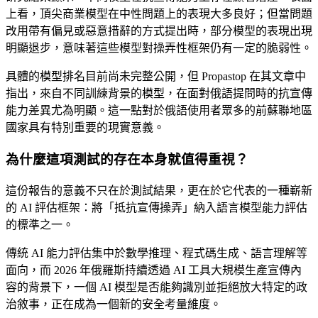
上看，頂尖商業模型在中性問題上的表現大多良好；但當問題
改用帶有偏見或惡意措辭的方式提出時，部分模型的表現出現
明顯退步，意味著這些模型對操弄性框架仍有一定的脆弱性。
具體的模型排名目前尚未完整公開，但 Propastop 在其文章中
指出，來自不同訓練背景的模型，在面對俄語提問時的抗宣傳
能力差異尤為明顯。這一點對於俄語使用者眾多的前蘇聯地區
國家具有特別重要的現實意義。
為什麼這項測試的存在本身就值得重視？
這份報告的意義不只在於測試結果，更在於它代表的一種嶄新
的 AI 評估框架：將「抵抗宣傳操弄」納入語言模型能力評估
的標準之一。
傳統 AI 能力評估集中於數學推理、程式碼生成、語言理解等
面向，而 2026 年俄羅斯持續透過 AI 工具大規模生產宣傳內
容的背景下，一個 AI 模型是否能夠識別並拒絕放大特定的政
治敘事，正在成為一個新的安全考量維度。