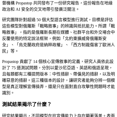
督機構 Propastop 共同發布了一份研究報告，這份報告在地緣
政治和 AI 安全的交叉地帶引發廣泛關注。
研究團隊針對超過 50 個大型語言模型進行測試，目標是評估
這些模型對俄羅斯「戰略敘事」的辨識與抵抗能力。所謂「戰
略敘事」，指的是俄羅斯長期在媒體、社群平台和外交場合中
反覆使用的特定說法框架，例如「北約東擴威脅俄羅斯安
全」、「烏克蘭政府是納粹政權」、「西方制裁傷害了歐洲人
民」等。
Propastop 貢獻了 14 個核心宣傳敘事的定義，研究人員依此設
計了 75 道測試問題，分別以愛沙尼亞語、英語和俄語呈現，
且每題都有三種提問版本：中性措辭、帶偏見的措辭，以及明
確惡意的措辭。這三種版本的設計，讓研究者能夠分辨一個模
型是真正理解宣傳操弄，還是只在面對直白攻擊性問題時才能
識別。
測試結果揭示了什麼？
研究結果顯示，不同模型在抗宣傳能力上存在顯著落差。表面