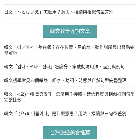
日文「〜とはいえ」怎麼用？意思、接續與相似句型差別
韓文教學近期文章
韓文「에／에서」差在哪？存在位置、目的地、動作場所與出發點完
整解析
韓文「입다、쓰다、신다」怎麼分？穿戴動詞用法、差別與例句
韓文初學常見20個錯誤：語序、助詞、時態與自然句型完整整理
韓文「-(으)ㅁ에 틀림없다」怎麼用？接續、確信程度與相似推測句型
完整比較
韓文「-(으)ㄹ 따름이다」是什麼意思？用法、接續與三句型差別
台灣旅遊美食推薦