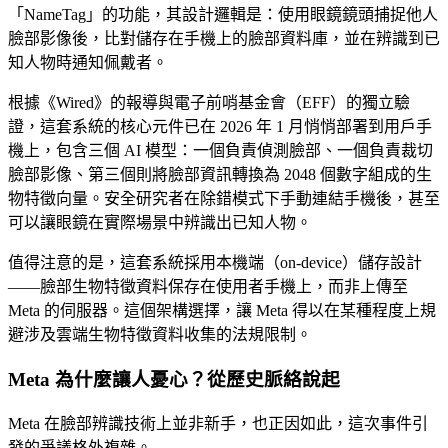
「NameTag」的功能，其設計邏輯是：使用眼鏡鏡頭捕捉他人
臉部影像後，比對儲存在手機上的臉部資料庫，並在辨識到已
知人物時通知佩戴者。
根據《Wired》的報導與電子前哨基金會（EFF）的獨立驗
證，這套系統的核心元件已在 2026 年 1 月悄悄部署到用戶手
機上，包含三個 AI 模型：一個負責偵測臉部、一個負責裁切
臉部影像、第三個則將臉部資訊轉換為 2048 個數字組成的生
物特徵向量。安全研究者在除錯模式下手動連結手機後，甚至
可以讓眼鏡在實際場景中辨識出已知人物。
值得注意的是，這套系統採用本機端（on-device）儲存設計
——臉部生物特徵資料保存在使用者手機上，而非上傳至
Meta 的伺服器。這個架構選擇，讓 Meta 得以在某種程度上規
避涉及雲端生物特徵資料收集的法規限制。
Meta 為什麼讓人憂心？從歷史脈絡說起
Meta 在臉部辨識技術上並非新手，也正因如此，這次事件引
發的爭議格外複雜。