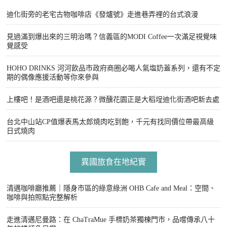
迪化街旁的老宅古物咖啡店《發爐號》走進巷弄裡的台式浪漫
見過滿到爆出來的三明治嗎？信義區的MODI Coffee一次滿足視覺味
覺感受
HOHO DRINKS 河河飲品市政府商圈必喝人氣塩奶蓋系列，還有不定
期的偶像應援活動等你來參與
上樓吧！是酒吧還是桃花源？微醺花園正是大稻埕迪化街酒吧新去處
台北中山站CP值爆表馬太郎燒肉吃到飽，千元有找同價位帶最高級
日式燒肉
異國旅食在地紀實
清邁咖啡廳推薦｜隱身市區的綠意綠洲 OHB Cafe and Meal：空間、
咖啡與拍照點完整解析
走進清邁尼曼路：在 ChaTraMue 手標奶茶獨棟門市，品嚐傳承八十