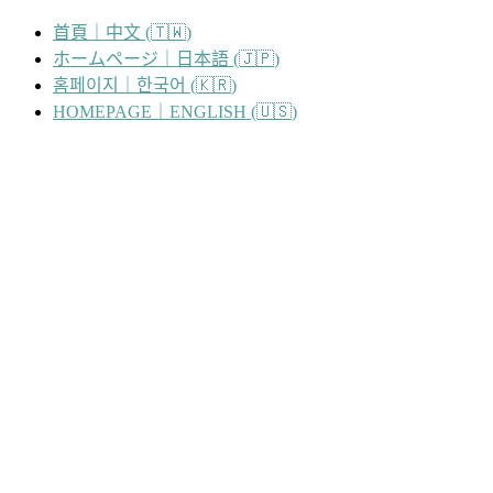
跳
首頁｜中文 (🇹🇼)
至
ホームページ｜日本語 (🇯🇵)
主
홈페이지｜한국어 (🇰🇷)
要
HOMEPAGE｜ENGLISH (🇺🇸)
內
容