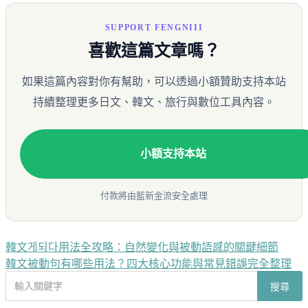
SUPPORT FENGNIII
喜歡這篇文章嗎？
如果這篇內容對你有幫助，可以透過小額贊助支持本站
持續整理更多日文、韓文、旅行與數位工具內容。
小額支持本站
付款將由藍新金流安全處理
韓文게되다用法全攻略：自然變化與被動語感的關鍵細節
文
韓文被動句有哪些用法？四大核心功能與常見錯誤完全整理
章
搜
搜尋
導
尋