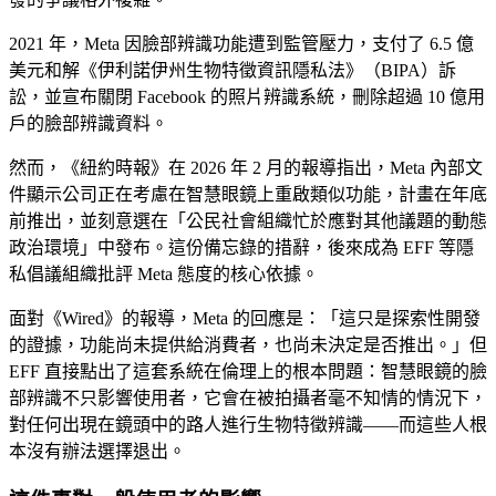
2021 年，Meta 因臉部辨識功能遭到監管壓力，支付了 6.5 億
美元和解《伊利諾伊州生物特徵資訊隱私法》（BIPA）訴
訟，並宣布關閉 Facebook 的照片辨識系統，刪除超過 10 億用
戶的臉部辨識資料。
然而，《紐約時報》在 2026 年 2 月的報導指出，Meta 內部文
件顯示公司正在考慮在智慧眼鏡上重啟類似功能，計畫在年底
前推出，並刻意選在「公民社會組織忙於應對其他議題的動態
政治環境」中發布。這份備忘錄的措辭，後來成為 EFF 等隱
私倡議組織批評 Meta 態度的核心依據。
面對《Wired》的報導，Meta 的回應是：「這只是探索性開發
的證據，功能尚未提供給消費者，也尚未決定是否推出。」但
EFF 直接點出了這套系統在倫理上的根本問題：智慧眼鏡的臉
部辨識不只影響使用者，它會在被拍攝者毫不知情的情況下，
對任何出現在鏡頭中的路人進行生物特徵辨識——而這些人根
本沒有辦法選擇退出。