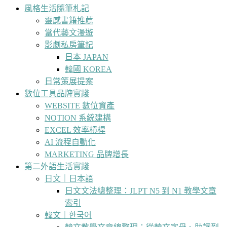
風格生活隨筆札記
靈感書籍推薦
當代藝文漫遊
影劇私房筆記
日本 JAPAN
韓國 KOREA
日常策展提案
數位工具品牌實踐
WEBSITE 數位資產
NOTION 系統建構
EXCEL 效率槓桿
AI 流程自動化
MARKETING 品牌增長
第二外語生活實踐
日文｜日本語
日文文法總整理：JLPT N5 到 N1 教學文章
索引
韓文｜한국어