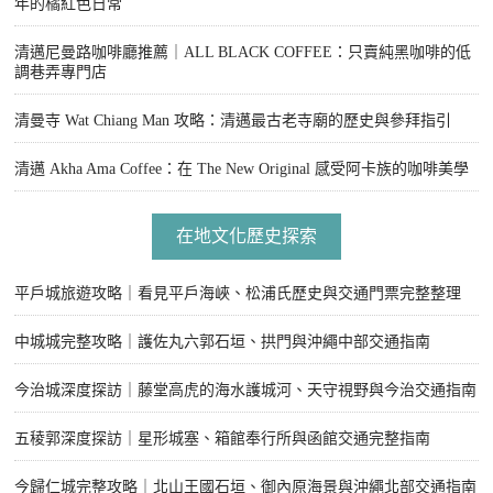
年的橘紅色日常
清邁尼曼路咖啡廳推薦｜ALL BLACK COFFEE：只賣純黑咖啡的低
調巷弄專門店
清曼寺 Wat Chiang Man 攻略：清邁最古老寺廟的歷史與參拜指引
清邁 Akha Ama Coffee：在 The New Original 感受阿卡族的咖啡美學
在地文化歷史探索
平戶城旅遊攻略｜看見平戶海峽、松浦氏歷史與交通門票完整整理
中城城完整攻略｜護佐丸六郭石垣、拱門與沖繩中部交通指南
今治城深度探訪｜藤堂高虎的海水護城河、天守視野與今治交通指南
五稜郭深度探訪｜星形城塞、箱館奉行所與函館交通完整指南
今歸仁城完整攻略｜北山王國石垣、御內原海景與沖繩北部交通指南