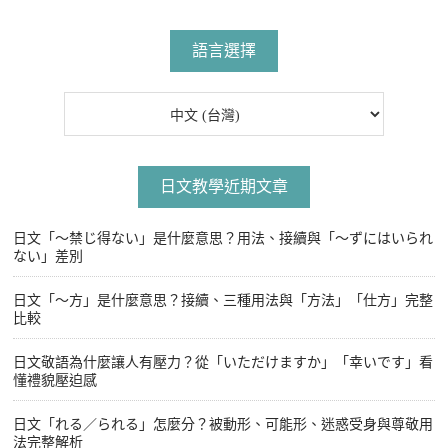
文
覽
章
語言選擇
日文教學近期文章
日文「〜禁じ得ない」是什麼意思？用法、接續與「〜ずにはいられ
ない」差別
日文「〜方」是什麼意思？接續、三種用法與「方法」「仕方」完整
比較
日文敬語為什麼讓人有壓力？從「いただけますか」「幸いです」看
懂禮貌壓迫感
日文「れる／られる」怎麼分？被動形、可能形、迷惑受身與尊敬用
法完整解析