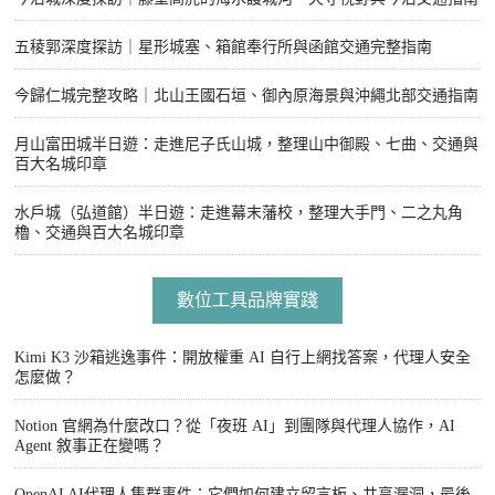
五稜郭深度探訪｜星形城塞、箱館奉行所與函館交通完整指南
今歸仁城完整攻略｜北山王國石垣、御內原海景與沖繩北部交通指南
月山富田城半日遊：走進尼子氏山城，整理山中御殿、七曲、交通與
百大名城印章
水戶城（弘道館）半日遊：走進幕末藩校，整理大手門、二之丸角
櫓、交通與百大名城印章
數位工具品牌實踐
Kimi K3 沙箱逃逸事件：開放權重 AI 自行上網找答案，代理人安全
怎麼做？
Notion 官網為什麼改口？從「夜班 AI」到團隊與代理人協作，AI
Agent 敘事正在變嗎？
OpenAI AI代理人集群事件：它們如何建立留言板、共享漏洞，最後