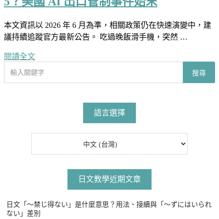
5？美國 AI 出口管制事件始末
本文資訊以 2026 年 6 月為準，相關政策仍在快速演變中，建
議持續追蹤官方最新公告。 吃過晚飯滑手機，突然 …
閱讀全文
搜
搜尋
尋
文
章
語言選擇
日文教學近期文章
日文「〜禁じ得ない」是什麼意思？用法、接續與「〜ずにはいられ
ない」差別