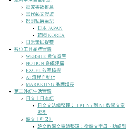
風格生活隨筆札記
靈感書籍推薦
當代藝文漫遊
影劇私房筆記
日本 JAPAN
韓國 KOREA
日常策展提案
數位工具品牌實踐
WEBSITE 數位資產
NOTION 系統建構
EXCEL 效率槓桿
AI 流程自動化
MARKETING 品牌增長
第二外語生活實踐
日文｜日本語
日文文法總整理：JLPT N5 到 N1 教學文章
索引
韓文｜한국어
韓文教學文章總整理：從韓文字母、助詞到