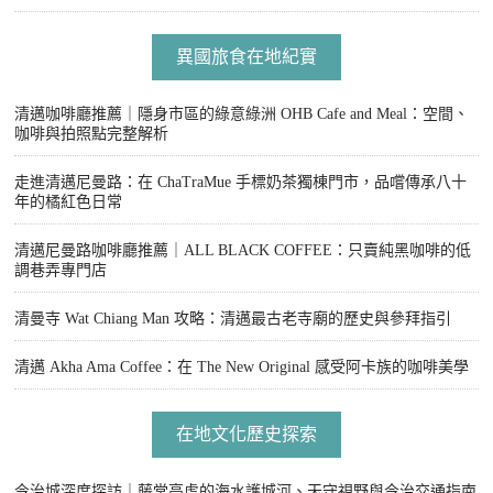
異國旅食在地紀實
清邁咖啡廳推薦｜隱身市區的綠意綠洲 OHB Cafe and Meal：空間、
咖啡與拍照點完整解析
走進清邁尼曼路：在 ChaTraMue 手標奶茶獨棟門市，品嚐傳承八十
年的橘紅色日常
清邁尼曼路咖啡廳推薦｜ALL BLACK COFFEE：只賣純黑咖啡的低
調巷弄專門店
清曼寺 Wat Chiang Man 攻略：清邁最古老寺廟的歷史與參拜指引
清邁 Akha Ama Coffee：在 The New Original 感受阿卡族的咖啡美學
在地文化歷史探索
今治城深度探訪｜藤堂高虎的海水護城河、天守視野與今治交通指南