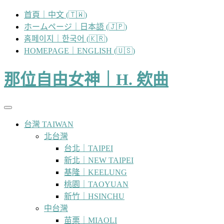
跳
首頁｜中文 (🇹🇼)
至
ホームページ｜日本語 (🇯🇵)
主
홈페이지｜한국어 (🇰🇷)
要
HOMEPAGE｜ENGLISH (🇺🇸)
內
容
那位自由女神｜H. 欸曲
台灣 TAIWAN
北台灣
台北｜TAIPEI
新北｜NEW TAIPEI
基隆｜KEELUNG
桃園｜TAOYUAN
新竹｜HSINCHU
中台灣
苗栗｜MIAOLI