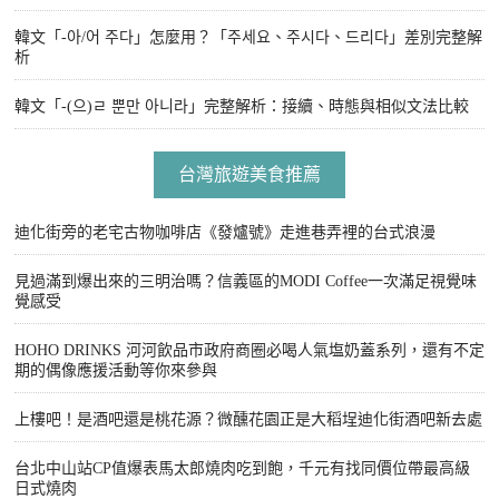
韓文「-아/어 주다」怎麼用？「주세요、주시다、드리다」差別完整解
析
韓文「-(으)ㄹ 뿐만 아니라」完整解析：接續、時態與相似文法比較
台灣旅遊美食推薦
迪化街旁的老宅古物咖啡店《發爐號》走進巷弄裡的台式浪漫
見過滿到爆出來的三明治嗎？信義區的MODI Coffee一次滿足視覺味
覺感受
HOHO DRINKS 河河飲品市政府商圈必喝人氣塩奶蓋系列，還有不定
期的偶像應援活動等你來參與
上樓吧！是酒吧還是桃花源？微醺花園正是大稻埕迪化街酒吧新去處
台北中山站CP值爆表馬太郎燒肉吃到飽，千元有找同價位帶最高級
日式燒肉