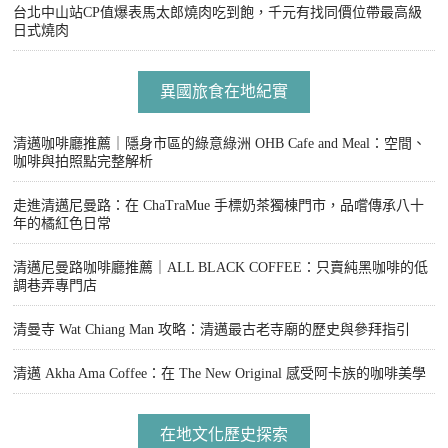
台北中山站CP值爆表馬太郎燒肉吃到飽，千元有找同價位帶最高級
日式燒肉
異國旅食在地紀實
清邁咖啡廳推薦｜隱身市區的綠意綠洲 OHB Cafe and Meal：空間、
咖啡與拍照點完整解析
走進清邁尼曼路：在 ChaTraMue 手標奶茶獨棟門市，品嚐傳承八十
年的橘紅色日常
清邁尼曼路咖啡廳推薦｜ALL BLACK COFFEE：只賣純黑咖啡的低
調巷弄專門店
清曼寺 Wat Chiang Man 攻略：清邁最古老寺廟的歷史與參拜指引
清邁 Akha Ama Coffee：在 The New Original 感受阿卡族的咖啡美學
在地文化歷史探索