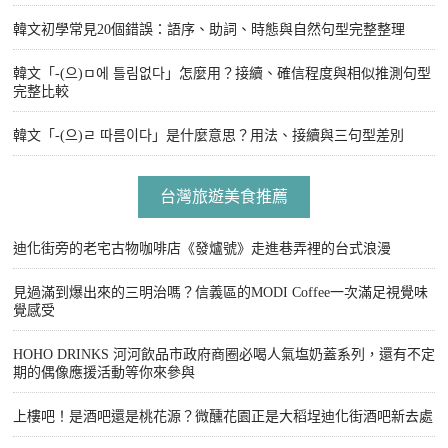
韓文初學常見20個錯誤：語序、助詞、時態與自然句型完整整理
韓文「-(으)ㅁ에 틀림없다」怎麼用？接續、確信程度與相似推測句型
完整比較
韓文「-(으)ㄹ 따름이다」是什麼意思？用法、接續與三句型差別
台灣旅遊美食推薦
迪化街旁的老宅古物咖啡店《發爐號》走進巷弄裡的台式浪漫
見過滿到爆出來的三明治嗎？信義區的MODI Coffee一次滿足視覺味
覺感受
HOHO DRINKS 河河飲品市政府商圈必喝人氣塩奶蓋系列，還有不定
期的偶像應援活動等你來參與
上樓吧！是酒吧還是桃花源？微醺花園正是大稻埕迪化街酒吧新去處