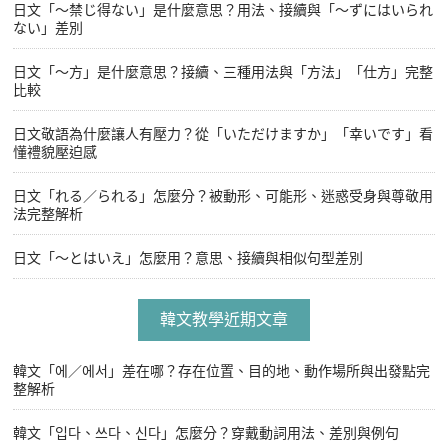
日文「〜禁じ得ない」是什麼意思？用法、接續與「〜ずにはいられ
ない」差別
日文「〜方」是什麼意思？接續、三種用法與「方法」「仕方」完整
比較
日文敬語為什麼讓人有壓力？從「いただけますか」「幸いです」看
懂禮貌壓迫感
日文「れる／られる」怎麼分？被動形、可能形、迷惑受身與尊敬用
法完整解析
日文「〜とはいえ」怎麼用？意思、接續與相似句型差別
韓文教學近期文章
韓文「에／에서」差在哪？存在位置、目的地、動作場所與出發點完
整解析
韓文「입다、쓰다、신다」怎麼分？穿戴動詞用法、差別與例句