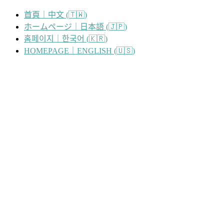
跳
首頁｜中文 (🇹🇼)
至
ホームページ｜日本語 (🇯🇵)
主
홈페이지｜한국어 (🇰🇷)
要
HOMEPAGE｜ENGLISH (🇺🇸)
內
容