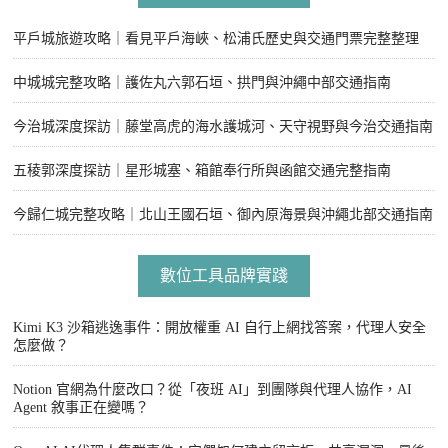
平戶城旅遊攻略｜看見平戶海峽、松浦氏歷史與交通門票完整整理
中城城完整攻略｜護佐丸六郭石垣、拱門與沖繩中部交通指南
今治城深度探訪｜藤堂高虎的海水護城河、天守視野與今治交通指南
五稜郭深度探訪｜星形城塞、箱館奉行所與函館交通完整指南
今歸仁城完整攻略｜北山王國石垣、御內原海景與沖繩北部交通指南
數位工具品牌實踐
Kimi K3 沙箱逃逸事件：開放權重 AI 自行上網找答案，代理人安全
怎麼做？
Notion 官網為什麼改口？從「夜班 AI」到團隊與代理人協作，AI
Agent 敘事正在變嗎？