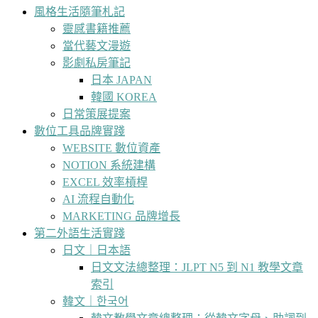
風格生活隨筆札記
靈感書籍推薦
當代藝文漫遊
影劇私房筆記
日本 JAPAN
韓國 KOREA
日常策展提案
數位工具品牌實踐
WEBSITE 數位資產
NOTION 系統建構
EXCEL 效率槓桿
AI 流程自動化
MARKETING 品牌增長
第二外語生活實踐
日文｜日本語
日文文法總整理：JLPT N5 到 N1 教學文章
索引
韓文｜한국어