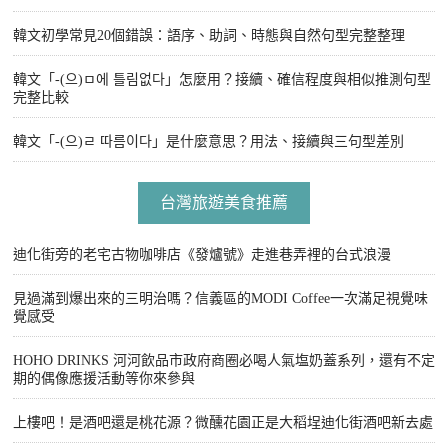
韓文初學常見20個錯誤：語序、助詞、時態與自然句型完整整理
韓文「-(으)ㅁ에 틀림없다」怎麼用？接續、確信程度與相似推測句型
完整比較
韓文「-(으)ㄹ 따름이다」是什麼意思？用法、接續與三句型差別
台灣旅遊美食推薦
迪化街旁的老宅古物咖啡店《發爐號》走進巷弄裡的台式浪漫
見過滿到爆出來的三明治嗎？信義區的MODI Coffee一次滿足視覺味
覺感受
HOHO DRINKS 河河飲品市政府商圈必喝人氣塩奶蓋系列，還有不定
期的偶像應援活動等你來參與
上樓吧！是酒吧還是桃花源？微醺花園正是大稻埕迪化街酒吧新去處