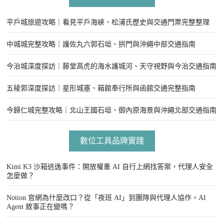
平戶城旅遊攻略｜看見平戶海峽、松浦氏歷史與交通門票完整整理
中城城完整攻略｜護佐丸六郭石垣、拱門與沖繩中部交通指南
今治城深度探訪｜藤堂高虎的海水護城河、天守視野與今治交通指南
五稜郭深度探訪｜星形城塞、箱館奉行所與函館交通完整指南
今歸仁城完整攻略｜北山王國石垣、御內原海景與沖繩北部交通指南
數位工具品牌實踐
Kimi K3 沙箱逃逸事件：開放權重 AI 自行上網找答案，代理人安全
怎麼做？
Notion 官網為什麼改口？從「夜班 AI」到團隊與代理人協作，AI
Agent 敘事正在變嗎？