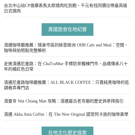
台北中山站CP值爆表馬太郎燒肉吃到飽，千元有找同價位帶最高級
日式燒肉
異國旅食在地紀實
清邁咖啡廳推薦｜隱身市區的綠意綠洲 OHB Cafe and Meal：空間、
咖啡與拍照點完整解析
走進清邁尼曼路：在 ChaTraMue 手標奶茶獨棟門市，品嚐傳承八十
年的橘紅色日常
清邁尼曼路咖啡廳推薦｜ALL BLACK COFFEE：只賣純黑咖啡的低
調巷弄專門店
清曼寺 Wat Chiang Man 攻略：清邁最古老寺廟的歷史與參拜指引
清邁 Akha Ama Coffee：在 The New Original 感受阿卡族的咖啡美學
在地文化歷史探索