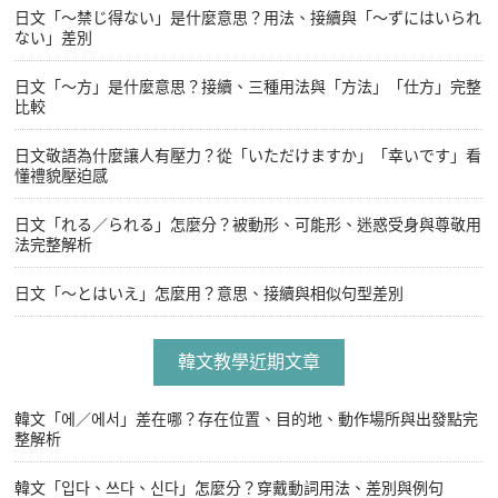
日文「〜禁じ得ない」是什麼意思？用法、接續與「〜ずにはいられ
ない」差別
日文「〜方」是什麼意思？接續、三種用法與「方法」「仕方」完整
比較
日文敬語為什麼讓人有壓力？從「いただけますか」「幸いです」看
懂禮貌壓迫感
日文「れる／られる」怎麼分？被動形、可能形、迷惑受身與尊敬用
法完整解析
日文「〜とはいえ」怎麼用？意思、接續與相似句型差別
韓文教學近期文章
韓文「에／에서」差在哪？存在位置、目的地、動作場所與出發點完
整解析
韓文「입다、쓰다、신다」怎麼分？穿戴動詞用法、差別與例句