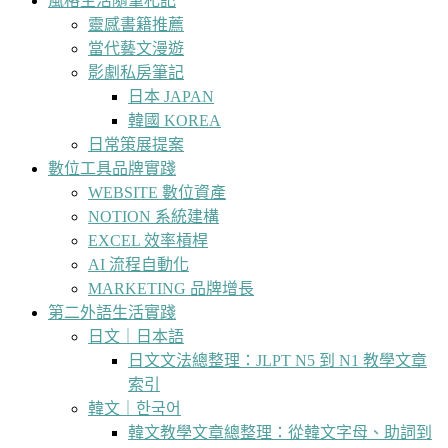
風格生活隨筆札記
靈感書籍推薦
當代藝文漫遊
影劇私房筆記
日本 JAPAN
韓國 KOREA
日常策展提案
數位工具品牌實踐
WEBSITE 數位資產
NOTION 系統建構
EXCEL 效率槓桿
AI 流程自動化
MARKETING 品牌增長
第二外語生活實踐
日文｜日本語
日文文法總整理：JLPT N5 到 N1 教學文章
索引
韓文｜한국어
韓文教學文章總整理：從韓文字母、助詞到