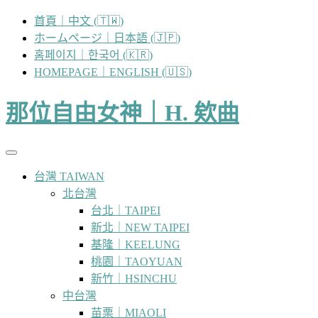
跳
首頁｜中文 (🇹🇼)
至
ホームページ｜日本語 (🇯🇵)
主
홈페이지｜한국어 (🇰🇷)
要
HOMEPAGE｜ENGLISH (🇺🇸)
內
容
那位自由女神｜H. 欸曲
台灣 TAIWAN
北台灣
台北｜TAIPEI
新北｜NEW TAIPEI
基隆｜KEELUNG
桃園｜TAOYUAN
新竹｜HSINCHU
中台灣
苗栗｜MIAOLI