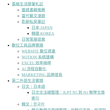
風格生活隨筆札記
靈感書籍推薦
當代藝文漫遊
影劇私房筆記
日本 JAPAN
韓國 KOREA
日常策展提案
數位工具品牌實踐
WEBSITE 數位資產
NOTION 系統建構
EXCEL 效率槓桿
AI 流程自動化
MARKETING 品牌增長
第二外語生活實踐
日文｜日本語
日文文法總整理：JLPT N5 到 N1 教學文章
索引
韓文｜한국어