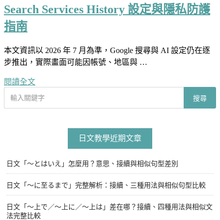
Search Services History 設定與隱私防護
指南
本文資訊以 2026 年 7 月為準，Google 搜尋與 AI 設定仍在逐
步推出，實際畫面可能因帳號、地區與 …
閱讀全文
搜
搜尋
尋
文
章
日文教學近期文章
日文「〜とはいえ」怎麼用？意思、接續與相似句型差別
日文「〜に至るまで」完整解析：接續、三種用法與相似句型比較
日文「〜上で／〜上に／〜上は」差在哪？接續、四種用法與相似文
法完整比較