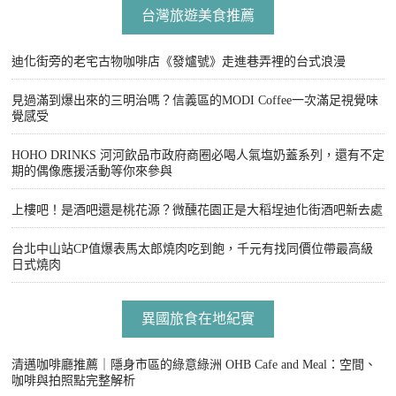
台灣旅遊美食推薦
迪化街旁的老宅古物咖啡店《發爐號》走進巷弄裡的台式浪漫
見過滿到爆出來的三明治嗎？信義區的MODI Coffee一次滿足視覺味
覺感受
HOHO DRINKS 河河飲品市政府商圈必喝人氣塩奶蓋系列，還有不定
期的偶像應援活動等你來參與
上樓吧！是酒吧還是桃花源？微醺花園正是大稻埕迪化街酒吧新去處
台北中山站CP值爆表馬太郎燒肉吃到飽，千元有找同價位帶最高級
日式燒肉
異國旅食在地紀實
清邁咖啡廳推薦｜隱身市區的綠意綠洲 OHB Cafe and Meal：空間、
咖啡與拍照點完整解析