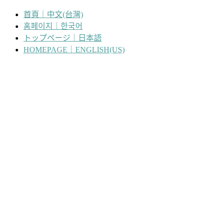
跳
首頁｜中文(台灣)
至
홈페이지｜한국어
主
トップページ｜日本語
要
HOMEPAGE｜ENGLISH(US)
內
容