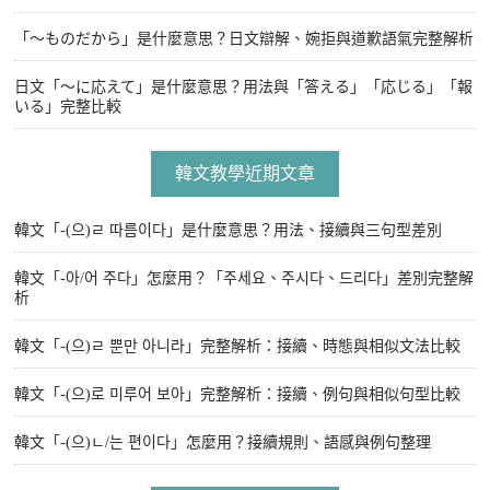
「〜ものだから」是什麼意思？日文辯解、婉拒與道歉語氣完整解析
日文「〜に応えて」是什麼意思？用法與「答える」「応じる」「報
いる」完整比較
韓文教學近期文章
韓文「-(으)ㄹ 따름이다」是什麼意思？用法、接續與三句型差別
韓文「-아/어 주다」怎麼用？「주세요、주시다、드리다」差別完整解
析
韓文「-(으)ㄹ 뿐만 아니라」完整解析：接續、時態與相似文法比較
韓文「-(으)로 미루어 보아」完整解析：接續、例句與相似句型比較
韓文「-(으)ㄴ/는 편이다」怎麼用？接續規則、語感與例句整理