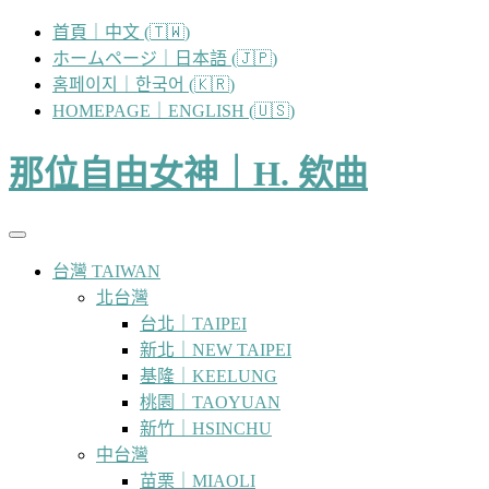
跳
首頁｜中文 (🇹🇼)
至
ホームページ｜日本語 (🇯🇵)
主
홈페이지｜한국어 (🇰🇷)
要
HOMEPAGE｜ENGLISH (🇺🇸)
內
容
那位自由女神｜H. 欸曲
台灣 TAIWAN
北台灣
台北｜TAIPEI
新北｜NEW TAIPEI
基隆｜KEELUNG
桃園｜TAOYUAN
新竹｜HSINCHU
中台灣
苗栗｜MIAOLI