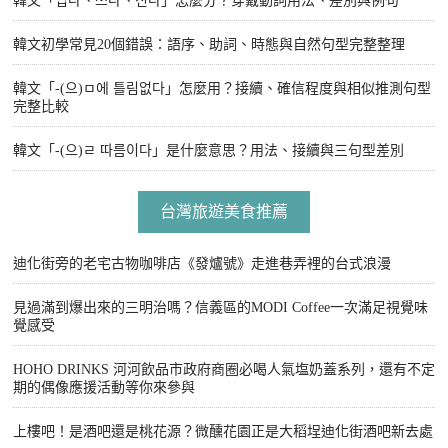
韓文「입다、쓰다、신다」怎麼分？穿戴動詞用法、差別與例句
韓文初學常見20個錯誤：語序、助詞、時態與自然句型完整整理
韓文「-(으)ㅁ에 틀림없다」怎麼用？接續、確信程度與相似推測句型
完整比較
韓文「-(으)ㄹ 따름이다」是什麼意思？用法、接續與三句型差別
台灣旅遊美食推薦
迪化街旁的老宅古物咖啡店《發爐號》走進巷弄裡的台式浪漫
見過滿到爆出來的三明治嗎？信義區的MODI Coffee一次滿足視覺味
覺感受
HOHO DRINKS 河河飲品市政府商圈必喝人氣塩奶蓋系列，還有不定
期的偶像應援活動等你來參與
上樓吧！是酒吧還是桃花源？微醺花園正是大稻埕迪化街酒吧新去處