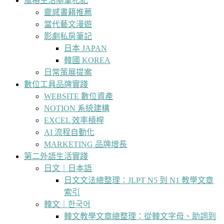
風格生活隨筆札記
靈感書籍推薦
當代藝文漫遊
影劇私房筆記
日本 JAPAN
韓國 KOREA
日常策展提案
數位工具品牌實踐
WEBSITE 數位資產
NOTION 系統建構
EXCEL 效率槓桿
AI 流程自動化
MARKETING 品牌增長
第二外語生活實踐
日文｜日本語
日文文法總整理：JLPT N5 到 N1 教學文章
索引
韓文｜한국어
韓文教學文章總整理：從韓文字母、助詞到