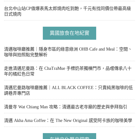
台北中山站CP值爆表馬太郎燒肉吃到飽，千元有找同價位帶最高級
日式燒肉
異國旅食在地紀實
清邁咖啡廳推薦｜隱身市區的綠意綠洲 OHB Cafe and Meal：空間、
咖啡與拍照點完整解析
走進清邁尼曼路：在 ChaTraMue 手標奶茶獨棟門市，品嚐傳承八十
年的橘紅色日常
清邁尼曼路咖啡廳推薦｜ALL BLACK COFFEE：只賣純黑咖啡的低
調巷弄專門店
清曼寺 Wat Chiang Man 攻略：清邁最古老寺廟的歷史與參拜指引
清邁 Akha Ama Coffee：在 The New Original 感受阿卡族的咖啡美學