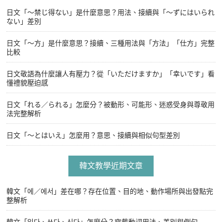
日文「〜禁じ得ない」是什麼意思？用法、接續與「〜ずにはいられ
ない」差別
日文「〜方」是什麼意思？接續、三種用法與「方法」「仕方」完整
比較
日文敬語為什麼讓人有壓力？從「いただけますか」「幸いです」看
懂禮貌壓迫感
日文「れる／られる」怎麼分？被動形、可能形、迷惑受身與尊敬用
法完整解析
日文「〜とはいえ」怎麼用？意思、接續與相似句型差別
韓文教學近期文章
韓文「에／에서」差在哪？存在位置、目的地、動作場所與出發點完
整解析