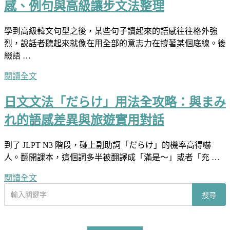
感、例句與高級讓步文法整理
學到高級韓文句型之後，某些句子讀起來的語感往往格外強
烈，說話者聽起來就像在用全部的意志力在撐著某個底線。後
綴語 …
閱讀全文
日文文法「だらけ」用法全攻略：與まみ
れ的語感差異與旅遊實用對話
到了 JLPT N3 階段，碰上副助詞「だらけ」的機率高得嚇
人。翻開課本，這個詞多半被翻譯成「滿是～」或者「充 …
閱讀全文
搜
搜尋
尋
文
章