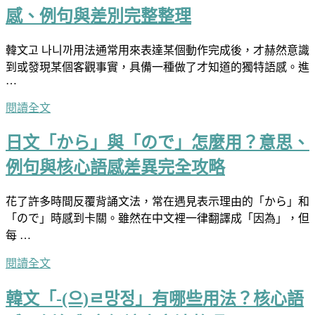
感、例句與差別完整整理
韓文고 나니까用法通常用來表達某個動作完成後，才赫然意識
到或發現某個客觀事實，具備一種做了才知道的獨特語感。進
…
閱讀全文
日文「から」與「ので」怎麼用？意思、
例句與核心語感差異完全攻略
花了許多時間反覆背誦文法，常在遇見表示理由的「から」和
「ので」時感到卡關。雖然在中文裡一律翻譯成「因為」，但
每 …
閱讀全文
韓文「-(으)ㄹ망정」有哪些用法？核心語