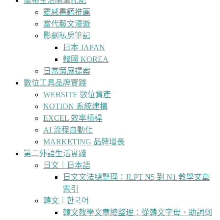
風格生活隨筆札記
靈感書籍推薦
當代藝文漫遊
影劇私房筆記
日本 JAPAN
韓國 KOREA
日常策展提案
數位工具品牌實踐
WEBSITE 數位資產
NOTION 系統建構
EXCEL 效率槓桿
AI 流程自動化
MARKETING 品牌增長
第二外語生活實踐
日文｜日本語
日文文法總整理：JLPT N5 到 N1 教學文章
索引
韓文｜한국어
韓文教學文章總整理：從韓文字母、助詞到