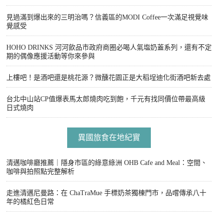
見過滿到爆出來的三明治嗎？信義區的MODI Coffee一次滿足視覺味
覺感受
HOHO DRINKS 河河飲品市政府商圈必喝人氣塩奶蓋系列，還有不定
期的偶像應援活動等你來參與
上樓吧！是酒吧還是桃花源？微醺花園正是大稻埕迪化街酒吧新去處
台北中山站CP值爆表馬太郎燒肉吃到飽，千元有找同價位帶最高級
日式燒肉
異國旅食在地紀實
清邁咖啡廳推薦｜隱身市區的綠意綠洲 OHB Cafe and Meal：空間、
咖啡與拍照點完整解析
走進清邁尼曼路：在 ChaTraMue 手標奶茶獨棟門市，品嚐傳承八十
年的橘紅色日常