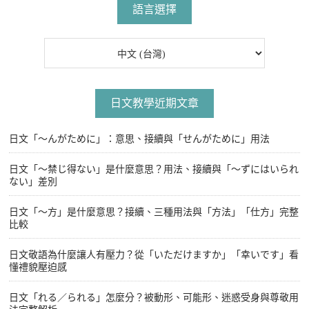
語言選擇
日文教學近期文章
日文「〜んがために」：意思、接續與「せんがために」用法
日文「〜禁じ得ない」是什麼意思？用法、接續與「〜ずにはいられ
ない」差別
日文「〜方」是什麼意思？接續、三種用法與「方法」「仕方」完整
比較
日文敬語為什麼讓人有壓力？從「いただけますか」「幸いです」看
懂禮貌壓迫感
日文「れる／られる」怎麼分？被動形、可能形、迷惑受身與尊敬用