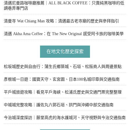
清邁尼曼路咖啡廳推薦｜ALL BLACK COFFEE：只賣純黑咖啡的低
調巷弄專門店
清曼寺 Wat Chiang Man 攻略：清邁最古老寺廟的歷史與參拜指引
清邁 Akha Ama Coffee：在 The New Original 感受阿卡族的咖啡美學
在地文化歷史探索
松坂城歷史與自由行：蒲生氏鄉築城、石垣、松阪商人與周邊景點
彥根城一日遊：國寶天守、玄宮園、日本100名城印章與交通指南
平戶城旅遊攻略｜看見平戶海峽、松浦氏歷史與交通門票完整整理
中城城完整攻略｜護佐丸六郭石垣、拱門與沖繩中部交通指南
今治城深度探訪｜藤堂高虎的海水護城河、天守視野與今治交通指南