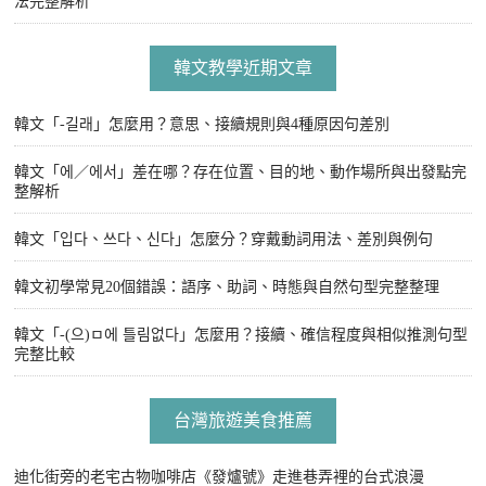
法完整解析
韓文教學近期文章
韓文「-길래」怎麼用？意思、接續規則與4種原因句差別
韓文「에／에서」差在哪？存在位置、目的地、動作場所與出發點完
整解析
韓文「입다、쓰다、신다」怎麼分？穿戴動詞用法、差別與例句
韓文初學常見20個錯誤：語序、助詞、時態與自然句型完整整理
韓文「-(으)ㅁ에 틀림없다」怎麼用？接續、確信程度與相似推測句型
完整比較
台灣旅遊美食推薦
迪化街旁的老宅古物咖啡店《發爐號》走進巷弄裡的台式浪漫