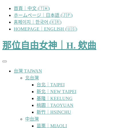
跳
首頁｜中文 (🇹🇼)
至
ホームページ｜日本語 (🇯🇵)
主
홈페이지｜한국어 (🇰🇷)
要
HOMEPAGE｜ENGLISH (🇺🇸)
內
容
那位自由女神｜H. 欸曲
台灣 TAIWAN
北台灣
台北｜TAIPEI
新北｜NEW TAIPEI
基隆｜KEELUNG
桃園｜TAOYUAN
新竹｜HSINCHU
中台灣
苗栗｜MIAOLI