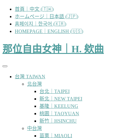
跳
首頁｜中文 (🇹🇼)
至
ホームページ｜日本語 (🇯🇵)
主
홈페이지｜한국어 (🇰🇷)
要
HOMEPAGE｜ENGLISH (🇺🇸)
內
容
那位自由女神｜H. 欸曲
台灣 TAIWAN
北台灣
台北｜TAIPEI
新北｜NEW TAIPEI
基隆｜KEELUNG
桃園｜TAOYUAN
新竹｜HSINCHU
中台灣
苗栗｜MIAOLI