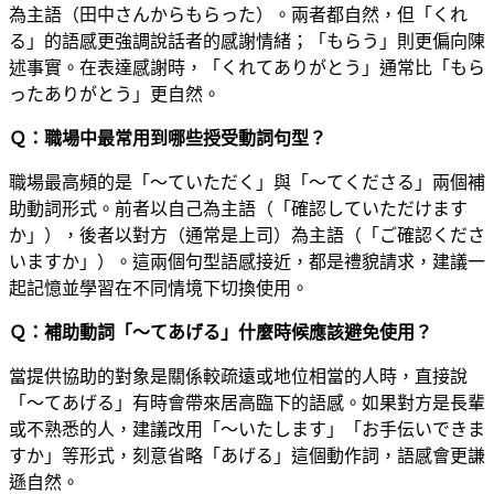
為主語（田中さんからもらった）。兩者都自然，但「くれ
る」的語感更強調說話者的感謝情緒；「もらう」則更偏向陳
述事實。在表達感謝時，「くれてありがとう」通常比「もら
ったありがとう」更自然。
Ｑ：職場中最常用到哪些授受動詞句型？
職場最高頻的是「～ていただく」與「～てくださる」兩個補
助動詞形式。前者以自己為主語（「確認していただけます
か」），後者以對方（通常是上司）為主語（「ご確認くださ
いますか」）。這兩個句型語感接近，都是禮貌請求，建議一
起記憶並學習在不同情境下切換使用。
Ｑ：補助動詞「～てあげる」什麼時候應該避免使用？
當提供協助的對象是關係較疏遠或地位相當的人時，直接說
「～てあげる」有時會帶來居高臨下的語感。如果對方是長輩
或不熟悉的人，建議改用「～いたします」「お手伝いできま
すか」等形式，刻意省略「あげる」這個動作詞，語感會更謙
遜自然。