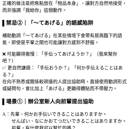
正確的做法是把焦點放在「物品本身」，讓對方自然地接受，
而非強調「我給你」這個動作。
▌
禁忌②｜「～てあげる」的語感陷阱
補助動詞「～てあげる」在某些情境下會帶有居高臨下的語
氣，即使是平輩之間也可能讓對方感到不舒服。
❌ 可能顯得傲慢：「手伝ってあげようか？」（我來幫你
吧？）
✅ 更自然謙遜：「手伝おうか？」「何か手伝えることはあ
る？」
在向不熟悉或關係較疏遠的人提出協助時，直接使用動詞形式
或疑問句，會比加上「あげる」更顯得體貼而不帶壓力。
▌場景①｜辦公室新人向前輩提出協助
A：先輩、何かお手伝いできることはありますか。
せんぱい、なにかおてつだいできることはありますか。
前輩，有什麼我可以幫忙的嗎？