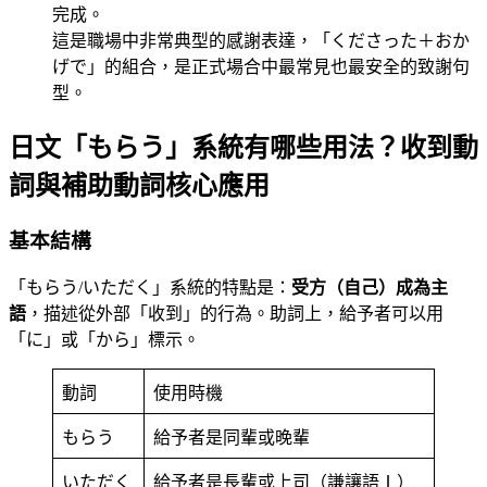
完成。
這是職場中非常典型的感謝表達，「くださった＋おか
げで」的組合，是正式場合中最常見也最安全的致謝句
型。
日文「もらう」系統有哪些用法？收到動
詞與補助動詞核心應用
基本結構
「もらう/いただく」系統的特點是：
受方（自己）成為主
語
，描述從外部「收到」的行為。助詞上，給予者可以用
「に」或「から」標示。
動詞
使用時機
もらう
給予者是同輩或晚輩
いただく
給予者是長輩或上司（謙讓語Ⅰ）