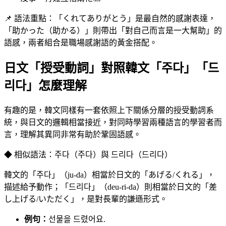
📌 語法重點：「くれてありがとう」是最自然的感謝表達，
「助かった（助かる）」則帶出「對自己而言是一大幫助」的
語感，兩者組合是職場感謝語的黃金搭配。
日文「授受動詞」對照韓文「주다」「드
리다」怎麼理解
有趣的是，韓文同樣有一套依照上下關係分層的授受動詞系
統，與日文的邏輯相當接近，對同時學習兩種語言的學習者而
言，理解其異同非常有助於鞏固語感。
◆ 相似語法：주다（주다）與 드리다（드리다）
韓文的「주다」（ju-da）相當於日文的「あげる/くれる」，
描述給予動作；「드리다」（deu-ri-da）則相當於日文的「差
し上げる/いただく」，是對長輩的謙遜形式。
例句：
선물을 드렸어요.