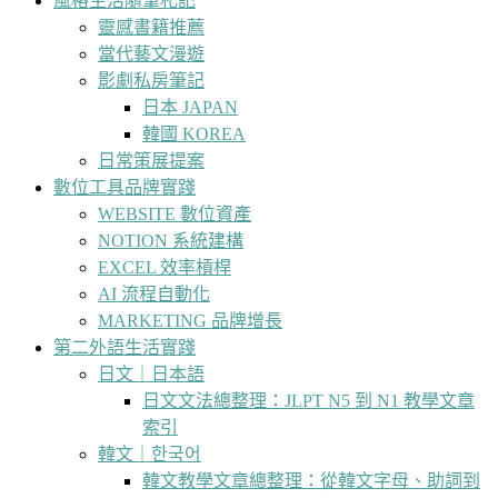
風格生活隨筆札記
靈感書籍推薦
當代藝文漫遊
影劇私房筆記
日本 JAPAN
韓國 KOREA
日常策展提案
數位工具品牌實踐
WEBSITE 數位資產
NOTION 系統建構
EXCEL 效率槓桿
AI 流程自動化
MARKETING 品牌增長
第二外語生活實踐
日文｜日本語
日文文法總整理：JLPT N5 到 N1 教學文章
索引
韓文｜한국어
韓文教學文章總整理：從韓文字母、助詞到