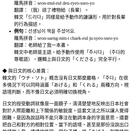
羅馬拼音：seon-mul-eul deu-ryeo-sseo-yo
翻譯：（我）送了禮物給（長輩）。
韓文「드리다」同樣是給予動作的謙讓形，用於對長輩
的行為描述。
例句：
선생님이 책을 주셨어요.
羅馬拼音：seon-saeng-nim-i chaek-eul ju-syeo-sseo-yo
翻譯：老師給了我一本書。
韓文中老師是主語，給予動作使用「주시다」（주다的
尊敬語），邏輯上與日文的「くださる」完全平行。
◆ 與日文的核心差異：
韓文的「ウチ・ソト」概念沒有日文那麼嚴格，「주다」在很
多情況下可以同時涵蓋「あげる」和「くれる」兩種方向，視
語境判斷，而不像日文必須明確切換視角。
日文的授受動詞就像是一面鏡子，清清楚楚地反映出日本社會
對於人際距離和上下關係的敏銳度。這套文法之所以讓人覺得
困難，是因為說話時不能只專注在動詞本身的字面意思，還要
把自己和對方的相對位置、當下的語境，甚至是那份沒說出口