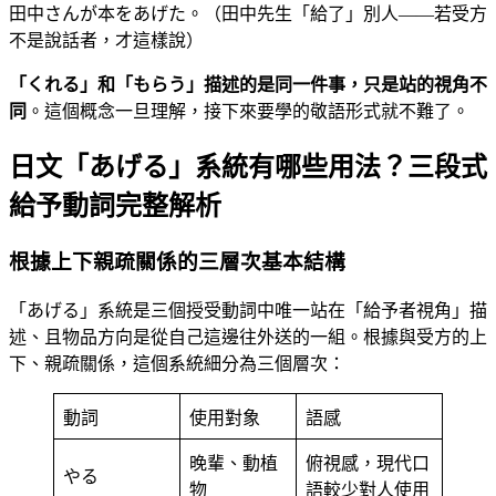
田中さんが本をあげた。（田中先生「給了」別人——若受方
不是說話者，才這樣說）
「くれる」和「もらう」描述的是同一件事，只是站的視角不
同
。這個概念一旦理解，接下來要學的敬語形式就不難了。
日文「あげる」系統有哪些用法？三段式
給予動詞完整解析
根據上下親疏關係的三層次基本結構
「あげる」系統是三個授受動詞中唯一站在「給予者視角」描
述、且物品方向是從自己這邊往外送的一組。根據與受方的上
下、親疏關係，這個系統細分為三個層次：
動詞
使用對象
語感
晚輩、動植
俯視感，現代口
やる
物
語較少對人使用