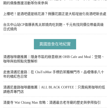
期的偶像應援活動等你來參與
上樓吧！是酒吧還是桃花源？微醺花園正是大稻埕迪化街酒吧新去處
台北中山站CP值爆表馬太郎燒肉吃到飽，千元有找同價位帶最高級
日式燒肉
異國旅食在地紀實
清邁咖啡廳推薦｜隱身市區的綠意綠洲 OHB Cafe and Meal：空間、
咖啡與拍照點完整解析
走進清邁尼曼路：在 ChaTraMue 手標奶茶獨棟門市，品嚐傳承八十
年的橘紅色日常
清邁尼曼路咖啡廳推薦｜ALL BLACK COFFEE：只賣純黑咖啡的低
調巷弄專門店
清曼寺 Wat Chiang Man 攻略：清邁最古老寺廟的歷史與參拜指引