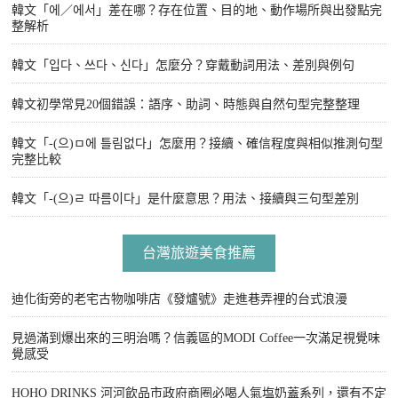
韓文「에／에서」差在哪？存在位置、目的地、動作場所與出發點完
整解析
韓文「입다、쓰다、신다」怎麼分？穿戴動詞用法、差別與例句
韓文初學常見20個錯誤：語序、助詞、時態與自然句型完整整理
韓文「-(으)ㅁ에 틀림없다」怎麼用？接續、確信程度與相似推測句型
完整比較
韓文「-(으)ㄹ 따름이다」是什麼意思？用法、接續與三句型差別
台灣旅遊美食推薦
迪化街旁的老宅古物咖啡店《發爐號》走進巷弄裡的台式浪漫
見過滿到爆出來的三明治嗎？信義區的MODI Coffee一次滿足視覺味
覺感受
HOHO DRINKS 河河飲品市政府商圈必喝人氣塩奶蓋系列，還有不定