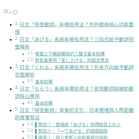
日文「授受動詞」有哪些用法？內外關係核心功能整
理
日文「あげる」系統有哪些用法？三段式給予動詞完
整解析
根據上下親疏關係的三層次基本結構
對長輩使用「差し上げる」的語言禁忌
日文「くれる」系統有哪些用法？外來方向給予動詞
完整解析
基本結構
日文「もらう」系統有哪些用法？收到動詞與補助動
詞核心應用
基本結構
日文「授受動詞」背後的文化：日本贈禮與人際距離
的真實禁忌
▌禁忌①｜直接說「あげる」送禮給目上の人
▌禁忌②｜「～てあげる」的語感陷阱
▌場景①｜辦公室新人向前輩提出協助