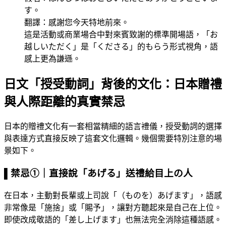
す。
翻譯：感謝您今天特地前來。
這是活動或商業場合中對來賓致謝的標準開場語，「お
越しいただく」是「くださる」的もらう形式視角，語
感上更為謙遜。
日文「授受動詞」背後的文化：日本贈禮
與人際距離的真實禁忌
日本的贈禮文化有一套相當精細的語言禮儀，授受動詞的選擇
與表達方式直接反映了這套文化邏輯。幾個需要特別注意的場
景如下。
▌
禁忌①｜直接說「あげる」送禮給目上の人
在日本，主動對長輩或上司說「（ものを）あげます」，語感
非常像是「施捨」或「賜予」，讓對方聽起來是自己在上位。
即使改成敬語的「差し上げます」也無法完全消除這種語感。