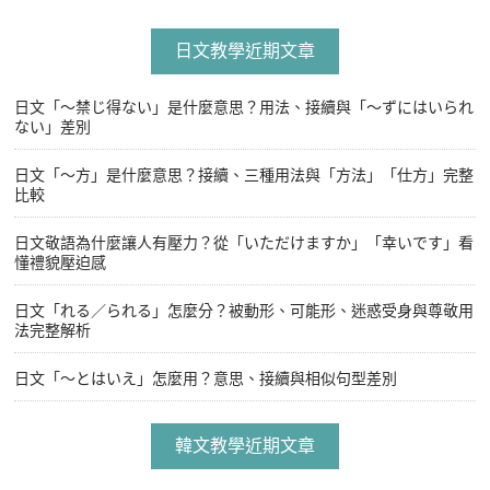
日文教學近期文章
日文「〜禁じ得ない」是什麼意思？用法、接續與「〜ずにはいられ
ない」差別
日文「〜方」是什麼意思？接續、三種用法與「方法」「仕方」完整
比較
日文敬語為什麼讓人有壓力？從「いただけますか」「幸いです」看
懂禮貌壓迫感
日文「れる／られる」怎麼分？被動形、可能形、迷惑受身與尊敬用
法完整解析
日文「〜とはいえ」怎麼用？意思、接續與相似句型差別
韓文教學近期文章