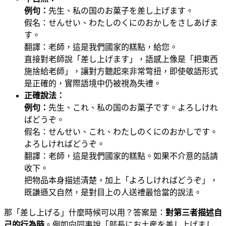
例句：
先生、私の国のお菓子を差し上げます。
假名：せんせい、わたしのくにのおかしをさしあげま
す。
翻譯：老師，這是我們國家的糕點，給您。
直接對老師說「差し上げます」，語感上像是「把東西
施捨給老師」，讓對方聽起來非常彆扭，即使敬語形式
是正確的，實際語境中仍被視為失禮。
正確說法：
例句：
先生、これ、私の国のお菓子です。よろしけれ
ばどうぞ。
假名：せんせい、これ、わたしのくにのおかしです。
よろしければどうぞ。
翻譯：老師，這是我們國家的糕點。如果不介意的話請
收下。
把物品本身描述清楚，加上「よろしければどうぞ」，
既謙遜又自然，是對目上の人送禮最恰當的說法。
那「差し上げる」什麼時候可以用？答案是：
對第三者描述自
己的行為時
。例如向同事說「部長にお土産を差し上げまし