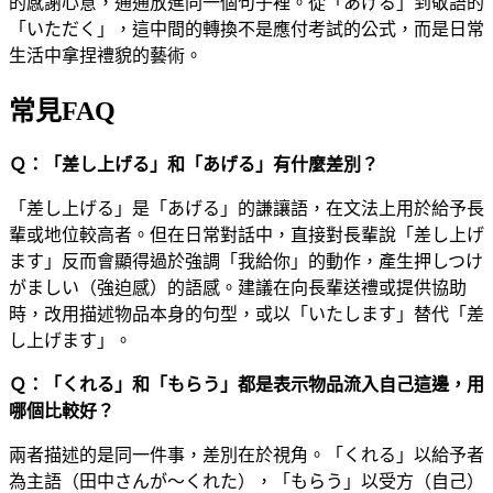
的感謝心意，通通放進同一個句子裡。從「あげる」到敬語的
「いただく」，這中間的轉換不是應付考試的公式，而是日常
生活中拿捏禮貌的藝術。
常見FAQ
Ｑ：「差し上げる」和「あげる」有什麼差別？
「差し上げる」是「あげる」的謙讓語，在文法上用於給予長
輩或地位較高者。但在日常對話中，直接對長輩說「差し上げ
ます」反而會顯得過於強調「我給你」的動作，產生押しつけ
がましい（強迫感）的語感。建議在向長輩送禮或提供協助
時，改用描述物品本身的句型，或以「いたします」替代「差
し上げます」。
Ｑ：「くれる」和「もらう」都是表示物品流入自己這邊，用
哪個比較好？
兩者描述的是同一件事，差別在於視角。「くれる」以給予者
為主語（田中さんが～くれた），「もらう」以受方（自己）