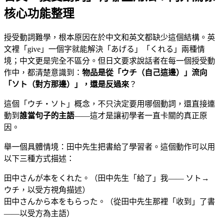
核心功能整理
授受動詞難學，根本原因在於中文和英文都缺少這個結構。英
文裡「give」一個字就能解決「あげる」「くれる」兩種情
境；中文更是完全不區分。但日文要求說話者在每一個授受動
作中，都清楚意識到：
物品是從「ウチ（自己這邊）」流向
「ソト（對方那邊）」，還是反過來
？
這個「ウチ・ソト」概念，不只決定要用哪個動詞，還直接連
動到
誰當句子的主語
——這才是讓初學者一直卡關的真正原
因。
舉一個具體情境：田中先生把書給了學習者。這個動作可以用
以下三種方式描述：
田中さんが本をくれた。（田中先生「給了」我—— ソト→
ウチ，以受方視角描述）
田中さんから本をもらった。（從田中先生那裡「收到」了書
——以受方為主語）