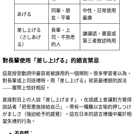
同輩、朋
中性，日常使用
あげる
友、平輩
最廣
差し上げる
長輩、上
謙讓語，書面或
（さしあげ
司、不熟悉
第三者敘述時用
る）
的人
對長輩使用「差し上げる」的語言禁忌
這是授受動詞中最容易被誤用的一個規則。很多學習者以為，
對長輩或上司送禮時，用「差し上げる」就是最禮貌的說法
——實際上恰好相反。
直接對目上の人說「差し上げます」，在語感上會讓對方覺得
說話者「把恩惠施捨給自己」，帶有一種難以言喻的押しつけ
がましさ（強迫給予的感覺）。這在日本的語言禮儀中屬於相
當失禮的行為。
不自然：