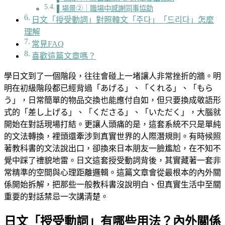
▌場景②｜職場中感謝同事協助
日文「授受動詞」對照韓文「주다」「드리다」怎麼
理解
常見FAQ
喜歡這篇文章嗎？
學日文到了一個階段，往往會碰上一堵讓人非常挫折的牆。明
明在初級階段都已經背過「あげる」、「くれる」、「もら
う」，日常簡單的物品交換也能應付自如，但只要換成敬語形
式的「差し上げる」、「くださる」、「いただく」，大腦就
開始在對話現場打結。更讓人頭痛的是，這套系統不只是單純
的文法轉換，裡頭還牽涉到真實世界的人際潛規則。有時候照
著教科書的文法說出口，卻換來日本朋友一臉尷尬，在不知不
覺中踩了禮貌地雷。日文這套授受動詞背後，其實藏著一套非
常精準的空間與心理距離邏輯。這篇文章會從最根本的內外關
係開始拆解，把那些一般教科書沒說明白、但真實生活中至關
重要的對話禁忌一次講清楚。
日文「授受動詞」有哪些用法？內外關係