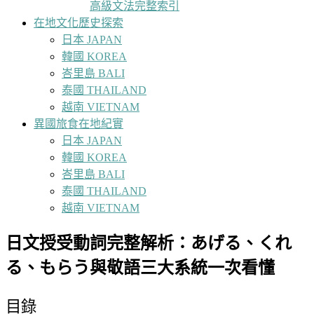
高級文法完整索引
在地文化歷史探索
日本 JAPAN
韓國 KOREA
峇里島 BALI
泰國 THAILAND
越南 VIETNAM
異國旅食在地紀實
日本 JAPAN
韓國 KOREA
峇里島 BALI
泰國 THAILAND
越南 VIETNAM
日文授受動詞完整解析：あげる、くれ
る、もらう與敬語三大系統一次看懂
目錄