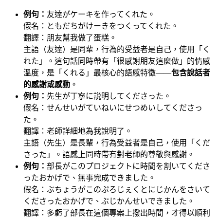
例句：
友達がケーキを作ってくれた。
假名：ともだちがけーきをつくってくれた。
翻譯：朋友幫我做了蛋糕。
主語（友達）是同輩，行為的受益者是自己，使用「く
れた」。這句話同時帶有「很感謝朋友這麼做」的情感
溫度，是「くれる」最核心的語感特徵——
包含說話者
的感謝或感動
。
例句：
先生が丁寧に説明してくださった。
假名：せんせいがていねいにせつめいしてくださっ
た。
翻譯：老師詳細地為我說明了。
主語（先生）是長輩，行為受益者是自己，使用「くだ
さった」。語感上同時帶有對老師的尊敬與感謝。
例句：
部長がこのプロジェクトに時間を割いてくださ
ったおかげで、無事完成できました。
假名：ぶちょうがこのぷろじぇくとにじかんをさいて
くださったおかげで、ぶじかんせいできました。
翻譯：多虧了部長在這個專案上撥出時間，才得以順利