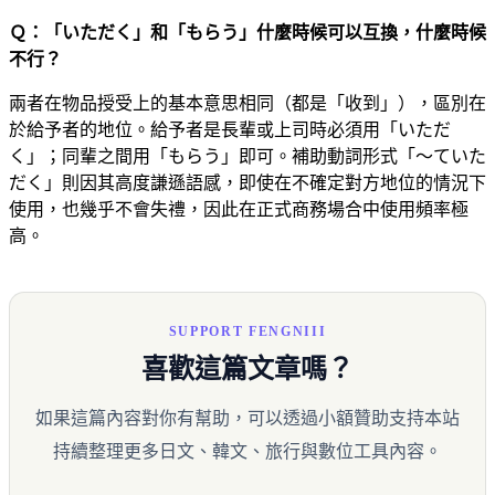
Ｑ：「いただく」和「もらう」什麼時候可以互換，什麼時候
不行？
兩者在物品授受上的基本意思相同（都是「收到」），區別在
於給予者的地位。給予者是長輩或上司時必須用「いただ
く」；同輩之間用「もらう」即可。補助動詞形式「～ていた
だく」則因其高度謙遜語感，即使在不確定對方地位的情況下
使用，也幾乎不會失禮，因此在正式商務場合中使用頻率極
高。
SUPPORT FENGNIII
喜歡這篇文章嗎？
如果這篇內容對你有幫助，可以透過小額贊助支持本站
持續整理更多日文、韓文、旅行與數位工具內容。