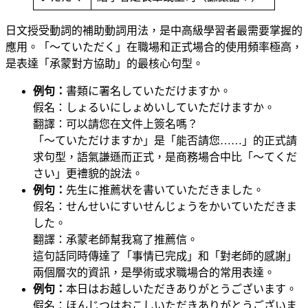
日文授受動詞的補助動詞用法，是中高級學習者最需要掌握的
應用。「～ていただく」在職場和正式場合的使用頻率極高，
是表達「承蒙對方協助」的最核心句型。
例句：
書類に署名していただけますか。
假名：しょるいにしょめいしていただけますか。
翻譯：可以請您在文件上簽名嗎？
「～ていただけますか」是「能否請您……」的正式請
求句型，語氣謙遜而正式，是商務場合中比「～てくだ
さい」更禮貌的說法。
例句：
先生に推薦状を書いていただきました。
假名：せんせいにすいせんじょうをかいていただきま
した。
翻譯：承蒙老師幫我寫了推薦信。
這句話同時傳達了「事情已完成」和「對老師的感謝」
兩個層次的資訊，是學術或求職場合的常用表達。
例句：
本日はお越しいただきありがとうございます。
假名：ほんじつはおこしいただきありがとうございま