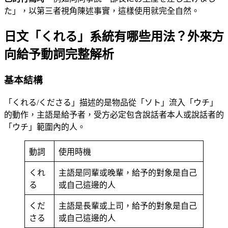
た」，以第三者視角陳述事實，這樣使用就完全自然。
日文「くれる」系統有哪些用法？外來方
向給予動詞完整解析
基本結構
「くれる/くださる」描述的是物品從「ソト」流入「ウチ」
的動作，主語是給予者，受方必定包含說話者本人或說話者的
「ウチ」範圍內的人。
動詞
使用時機
くれ
主語是同輩或晚輩，給予的對象是自己
る
或自己這邊的人
くだ
主語是長輩或上司，給予的對象是自己
さる
或自己這邊的人