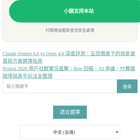
小額支持本站
付款將由藍新金流安全處理
Claude Sonnet 4.6 vs Opus 4.6 深度評測：五倍價差下的效能差
文
異與方案選擇指南
章
Notion 2026 用戶社群實況直擊：Bug 回報、AI 爭議、付費牆
導
困境與高手玩法全整理
搜
覽
搜尋
尋
文
章
語言選擇