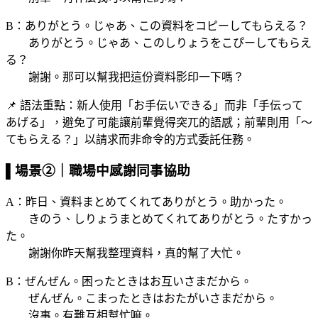
B：ありがとう。じゃあ、この資料をコピーしてもらえる？
ありがとう。じゃあ、このしりょうをこぴーしてもらえ
る？
謝謝。那可以幫我把這份資料影印一下嗎？
📌 語法重點：新人使用「お手伝いできる」而非「手伝って
あげる」，避免了可能讓前輩覺得突兀的語感；前輩則用「～
てもらえる？」以請求而非命令的方式委託任務。
▌場景②｜職場中感謝同事協助
A：昨日、資料まとめてくれてありがとう。助かった。
きのう、しりょうまとめてくれてありがとう。たすかっ
た。
謝謝你昨天幫我整理資料，真的幫了大忙。
B：ぜんぜん。困ったときはお互いさまだから。
ぜんぜん。こまったときはおたがいさまだから。
沒事。有難互相幫忙嘛。