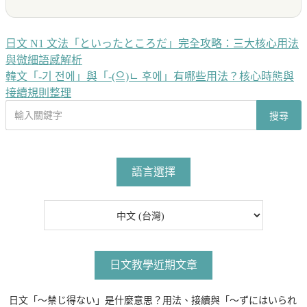
日文 N1 文法「といったところだ」完全攻略：三大核心用法
文
與微細語感解析
章
韓文「-기 전에」與「-(으)ㄴ 후에」有哪些用法？核心時態與
導
接續規則整理
搜
覽
搜尋
尋
文
章
語言選擇
日文教學近期文章
日文「〜禁じ得ない」是什麼意思？用法、接續與「〜ずにはいられ