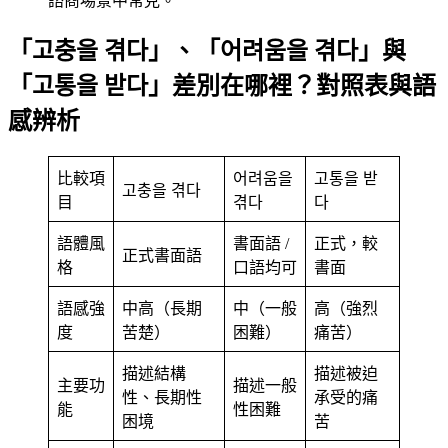
諮商場景中常見。
「고충을 겪다」、「어려움을 겪다」與
「고통을 받다」差別在哪裡？對照表與語
感辨析
比較項
어려움을
고통을 받
고충을 겪다
目
겪다
다
語體風
書面語 /
正式，較
正式書面語
格
口語均可
書面
語感強
中高（長期
中（一般
高（強烈
度
苦楚）
困難）
痛苦）
描述結構
描述被迫
主要功
描述一般
性、長期性
承受的痛
能
性困難
困境
苦