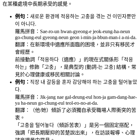
在某種處境中長期承受的感覺。
例句：
새로운 환경에 적응하는 고충을 겪는 건 이민자뿐만
이 아니다.
羅馬拼音：Sae-ro-un hwan-gyeong-e jeok-eung-ha-neun
go-chung-eul gyeong-neun geon i-min-ja-bbun-man-i a-ni-da.
翻譯：在新環境中適應所面臨的困境，並非只有移民才
會經歷。
前接動詞「적응하다（適應）」的現在式關係形「적응
하는」修飾「고충」，是典型的 [動詞-는 고충] 結構，常
見於心理健康或移民相關討論。
例句：
직장 내 갈등을 혼자 감당해야 하는 고충을 털어놓았
다.
羅馬拼音：Jik-jang nae gal-deung-eul hon-ja gam-dang-hae-
ya ha-neun go-chung-eul teol-eo-no-at-da.
翻譯：（他/她）傾訴了必須獨自承受職場人際衝突的苦
衷。
「고충을 털어놓다（傾訴苦衷）」是另一個固定搭配，
強調「把長期壓抑的苦楚說出來」，在訪談報導、心理