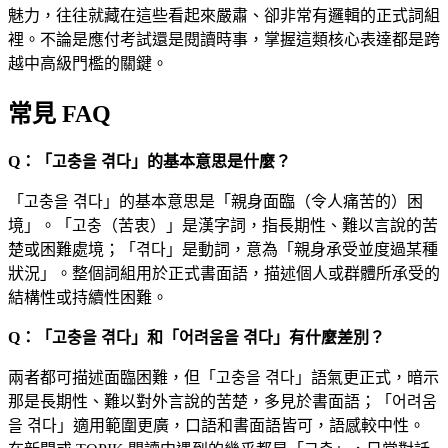
魅力，往往就藏在這些看起來嚴肅、卻非常有邏輯的正式詞組
裡。不論是應付考試還是閱讀時事，掌握這類核心表達都是跨
越中高級門檻的關鍵。
常見 FAQ
Q：「고충을 겪다」的基本意思是什麼？
「고충을 겪다」的基本意思是「親身面臨（令人痛苦的）困
境」。「고충（苦衷）」是漢字詞，指長期性、難以言說的苦
楚或困難處境；「겪다」是動詞，意為「親身承受並度過某種
狀況」。整個詞組用於正式書面語，描述個人或群體所承受的
結構性或持續性困難。
Q：「고충을 겪다」和「어려움을 겪다」有什麼差別？
兩者都可描述面臨困難，但「고충을 겪다」語氣更正式，暗示
那是長期性、難以對外言說的苦楚，多見於書面語；「어려움
을 겪다」適用範圍更廣，口語和書面語皆可，語感較中性。