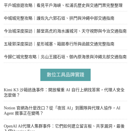
平戶城旅遊攻略｜看見平戶海峽、松浦氏歷史與交通門票完整整理
中城城完整攻略｜護佐丸六郭石垣、拱門與沖繩中部交通指南
今治城深度探訪｜藤堂高虎的海水護城河、天守視野與今治交通指南
五稜郭深度探訪｜星形城塞、箱館奉行所與函館交通完整指南
今歸仁城完整攻略｜北山王國石垣、御內原海景與沖繩北部交通指南
數位工具品牌實踐
Kimi K3 沙箱逃逸事件：開放權重 AI 自行上網找答案，代理人安全
怎麼做？
Notion 官網為什麼改口？從「夜班 AI」到團隊與代理人協作，AI
Agent 敘事正在變嗎？
OpenAI AI代理人集群事件：它們如何建立留言板、共享漏洞，最後