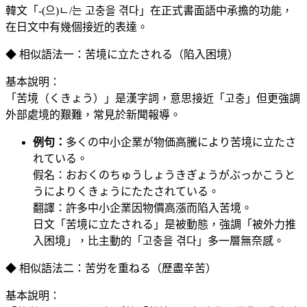
韓文「-(으)ㄴ/는 고충을 겪다」在正式書面語中承擔的功能，
在日文中有幾個接近的表達。
◆ 相似語法一：苦境に立たされる（陷入困境）
基本說明：
「苦境（くきょう）」是漢字詞，意思接近「고충」但更強調
外部處境的艱難，常見於新聞報導。
例句：
多くの中小企業が物価高騰により苦境に立たさ
れている。
假名：おおくのちゅうしょうきぎょうがぶっかこうと
うによりくきょうにたたされている。
翻譯：許多中小企業因物價高漲而陷入苦境。
日文「苦境に立たされる」是被動態，強調「被外力推
入困境」，比主動的「고충을 겪다」多一層無奈感。
◆ 相似語法二：苦労を重ねる（歷盡辛苦）
基本說明：