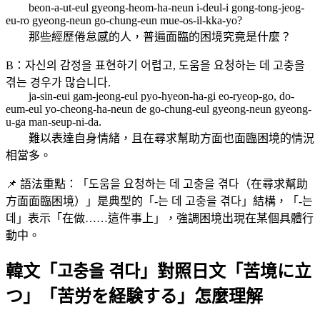
beon-a-ut-eul gyeong-heom-ha-neun i-deul-i gong-tong-jeog-
eu-ro gyeong-neun go-chung-eun mue-os-il-kka-yo?
那些經歷倦怠感的人，普遍面臨的困境究竟是什麼？
B：자신의 감정을 표현하기 어렵고, 도움을 요청하는 데 고충을
겪는 경우가 많습니다.
ja-sin-eui gam-jeong-eul pyo-hyeon-ha-gi eo-ryeop-go, do-
eum-eul yo-cheong-ha-neun de go-chung-eul gyeong-neun gyeong-
u-ga man-seup-ni-da.
難以表達自身情緒，且在尋求幫助方面也面臨困境的情況
相當多。
📌 語法重點：「도움을 요청하는 데 고충을 겪다（在尋求幫助
方面面臨困境）」是典型的「-는 데 고충을 겪다」結構，「-는
데」表示「在做……這件事上」，強調困境出現在某個具體行
動中。
韓文「고충을 겪다」對照日文「苦境に立
つ」「苦労を経験する」怎麼理解