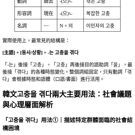
動詞
過去
-(으)ㄴ
겪은 고충
形容詞
現在
-(으)ㄴ
복잡한 고충
—
名詞
N + 의
이민자의 고충
實際使用上，最常見的結構是：
[主語] + [동사/상황] + -는 고충을 겪다
「-는」後接「고충」，「고충」再後接目的語助詞「을」，最
後接「겪다」的各種時態變化。整個詞組固定，只有動詞「겪
다」會根據時態和語體（口語/書面）進行活用。
韓文고충을 겪다兩大主要用法：社會議題
與心理層面解析
「고충을 겪다」用法①｜描述特定群體面臨的社會結
構困境