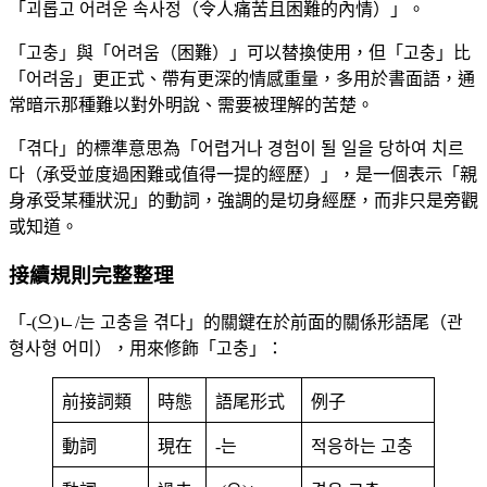
「괴롭고 어려운 속사정（令人痛苦且困難的內情）」。
「고충」與「어려움（困難）」可以替換使用，但「고충」比
「어려움」更正式、帶有更深的情感重量，多用於書面語，通
常暗示那種難以對外明說、需要被理解的苦楚。
「겪다」的標準意思為「어렵거나 경험이 될 일을 당하여 치르
다（承受並度過困難或值得一提的經歷）」，是一個表示「親
身承受某種狀況」的動詞，強調的是切身經歷，而非只是旁觀
或知道。
接續規則完整整理
「-(으)ㄴ/는 고충을 겪다」的關鍵在於前面的關係形語尾（관
형사형 어미），用來修飾「고충」：
前接詞類
時態
語尾形式
例子
動詞
現在
-는
적응하는 고충