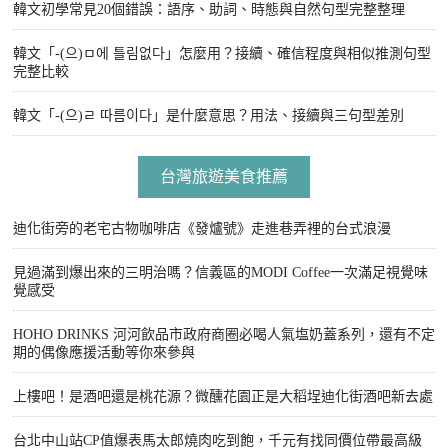
韓文初學常見20個錯誤：語序、助詞、時態與自然句型完整整理
韓文「-(으)ㅁ에 틀림없다」怎麼用？接續、確信程度與相似推測句型
完整比較
韓文「-(으)ㄹ 따름이다」是什麼意思？用法、接續與三句型差別
台灣旅遊美食推薦
迪化街旁的老宅古物咖啡店《發爐號》走進巷弄裡的台式浪漫
見過滿到爆出來的三明治嗎？信義區的MODI Coffee一次滿足視覺味
覺感受
HOHO DRINKS 河河飲品市政府商圈必喝人氣塩奶蓋系列，還有不定
期的偶像應援活動等你來參與
上樓吧！是酒吧還是桃花源？微醺花園正是大稻埕迪化街酒吧新去處
台北中山站CP值爆表馬太郎燒肉吃到飽，千元有找同價位帶最高級