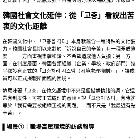
近比較辛苦」，語感太強，容易讓對方誤以為狀況非常嚴重。
韓國社會文化延伸：從「고충」看說出苦
衷的文化距離
在韓國文化中，「고충을 겪다」本身就蘊含一種特殊的文化張
力。韓國社會長期以來對於「訴說自己的辛苦」有一種矛盾態
度——一方面重視集體和諧、不希望造成他人負擔；另一方
面，在制度層面，韓國各類組織（企業、學校、政府部門）幾
乎都設有正式的「고충처리 시스템（困境處理機制）」，讓成
員可以正式提報所面臨的困境。
這意味著「고충」在韓文語境中不只是個描述情緒的詞，它還
帶有制度性、可被正式處理的意涵。說「고충이 있다」有時就
等於「我有需要被組織正視的問題」，而不只是「我最近有點
辛苦」。
▌場景①｜職場高壓環境的訪談報導