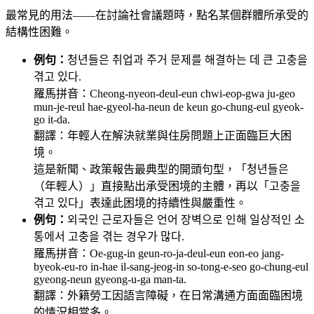
最常見的用法——在討論社會議題時，點名某個群體所承受的
結構性困難。
例句：
청년들은 취업과 주거 문제를 해결하는 데 큰 고충을
겪고 있다.
羅馬拼音：Cheong-nyeon-deul-eun chwi-eop-gwa ju-geo
mun-je-reul hae-gyeol-ha-neun de keun go-chung-eul gyeok-
go it-da.
翻譯：年輕人在解決就業與住房問題上正面臨巨大困
境。
這是新聞、政策報告最典型的開頭句型，「청년들은
（年輕人）」直接點出承受困境的主體，再以「고충을
겪고 있다」表達此困境的持續性與嚴重性。
例句：
외국인 근로자들은 언어 장벽으로 인해 일상적인 소
통에서 고충을 겪는 경우가 많다.
羅馬拼音：Oe-gug-in geun-ro-ja-deul-eun eon-eo jang-
byeok-eu-ro in-hae il-sang-jeog-in so-tong-e-seo go-chung-eul
gyeong-neun gyeong-u-ga man-ta.
翻譯：外籍勞工因語言障礙，在日常溝通方面面臨困境
的情況相當多。