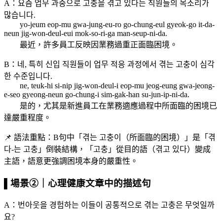
A：요즘 업무 과중으로 고충을 겪고 있다는 직원들의 목소리가
많습니다.
yo-jeum eop-mu gwa-jung-eu-ro go-chung-eul gyeok-go it-da-
neun jig-won-deul-eui mok-so-ri-ga man-seup-ni-da.
最近，許多員工反映因業務過重正面臨困境。
B：네, 특히 신입 직원들이 업무 적응 과정에서 겪는 고충이 심각
한 수준입니다.
ne, teuk-hi si-nip jig-won-deul-i eop-mu jeog-eung gwa-jeong-
e-seo gyeong-neun go-chung-i sim-gak-han su-jun-ip-ni-da.
是的，尤其是新進員工在業務適應過程中所面臨的困境已
達嚴重程度。
📌 語法重點：B句中「겪는 고충이（所面臨的困境）」是「겪
다-는 고충」倒裝結構，「고충」從目的語（겪고 있다）變成
主語，語意更強調困境本身的嚴重性。
▌場景②｜心理健康文章中的描述句
A：번아웃을 경험하는 이들이 공통적으로 겪는 고충은 무엇일까
요?