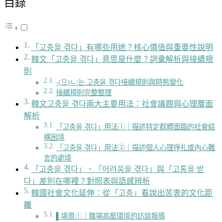
目錄
「고충을 겪다」有哪些用途？核心價值與重要性說明
韓文「고충을 겪다」意思是什麼？詞彙解析與接續規
則
-(으)ㄴ/는 고충을 겪다接續規則與時態變化
接續規則完整整理
韓文고충을 겪다兩大主要用法：社會議題與心理層面
解析
「고충을 겪다」用法①｜描述特定群體面臨的社會結
構困境
「고충을 겪다」用法②｜描述個人心理掙扎或內心難
言的處境
「고충을 겪다」、「어려움을 겪다」與「고통을 받
다」差別在哪裡？對照表與語感辨析
韓國社會文化延伸：從「고충」看說出苦衷的文化距
離
▌場景①｜職場高壓環境的訪談報導