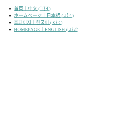
跳
首頁｜中文 (🇹🇼)
至
ホームページ｜日本語 (🇯🇵)
主
홈페이지｜한국어 (🇰🇷)
要
HOMEPAGE｜ENGLISH (🇺🇸)
內
容