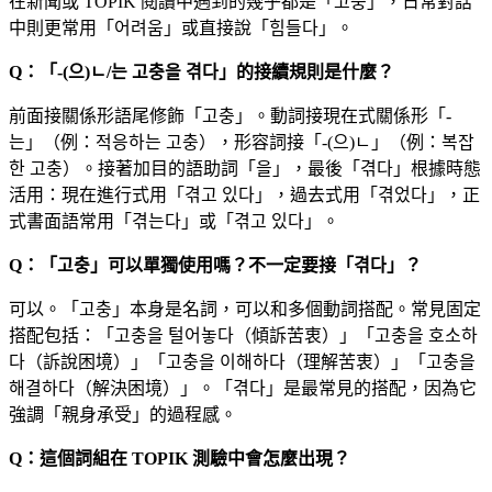
在新聞或 TOPIK 閱讀中遇到的幾乎都是「고충」，日常對話
中則更常用「어려움」或直接說「힘들다」。
Q：「-(으)ㄴ/는 고충을 겪다」的接續規則是什麼？
前面接關係形語尾修飾「고충」。動詞接現在式關係形「-
는」（例：적응하는 고충），形容詞接「-(으)ㄴ」（例：복잡
한 고충）。接著加目的語助詞「을」，最後「겪다」根據時態
活用：現在進行式用「겪고 있다」，過去式用「겪었다」，正
式書面語常用「겪는다」或「겪고 있다」。
Q：「고충」可以單獨使用嗎？不一定要接「겪다」？
可以。「고충」本身是名詞，可以和多個動詞搭配。常見固定
搭配包括：「고충을 털어놓다（傾訴苦衷）」「고충을 호소하
다（訴說困境）」「고충을 이해하다（理解苦衷）」「고충을
해결하다（解決困境）」。「겪다」是最常見的搭配，因為它
強調「親身承受」的過程感。
Q：這個詞組在 TOPIK 測驗中會怎麼出現？