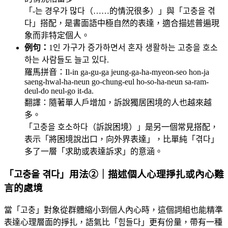
「-는 경우가 많다（……的情況很多）」與「고충을 겪
다」搭配，是書面語中極自然的表達，適合描述普遍現
象而非特定個人。
例句：
1인 가구가 증가하면서 혼자 생활하는 고충을 호소
하는 사람들도 늘고 있다.
羅馬拼音：Il-in ga-gu-ga jeung-ga-ha-myeon-seo hon-ja
saeng-hwal-ha-neun go-chung-eul ho-so-ha-neun sa-ram-
deul-do neul-go it-da.
翻譯：隨著單人戶增加，訴說獨居困境的人也越來越
多。
「고충을 호소하다（訴說困境）」是另一個常見搭配，
表示「將困境說出口，向外界表達」，比單純「겪다」
多了一層「求助或表達訴求」的意涵。
「고충을 겪다」用法②｜描述個人心理掙扎或內心難
言的處境
當「고충」對象從群體縮小到個人內心時，這個詞組也能精準
表達心理層面的掙扎，語氣比「힘들다」更有份量，帶有一種