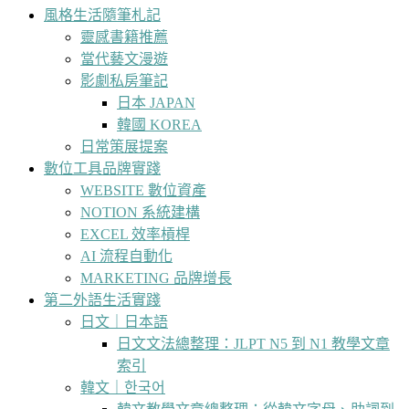
風格生活隨筆札記
靈感書籍推薦
當代藝文漫遊
影劇私房筆記
日本 JAPAN
韓國 KOREA
日常策展提案
數位工具品牌實踐
WEBSITE 數位資產
NOTION 系統建構
EXCEL 效率槓桿
AI 流程自動化
MARKETING 品牌增長
第二外語生活實踐
日文｜日本語
日文文法總整理：JLPT N5 到 N1 教學文章
索引
韓文｜한국어