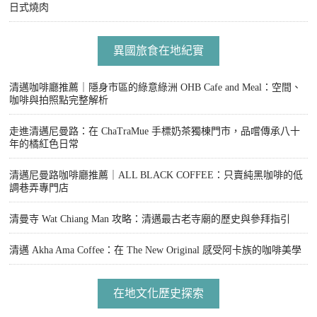
日式燒肉
異國旅食在地紀實
清邁咖啡廳推薦｜隱身市區的綠意綠洲 OHB Cafe and Meal：空間、
咖啡與拍照點完整解析
走進清邁尼曼路：在 ChaTraMue 手標奶茶獨棟門市，品嚐傳承八十
年的橘紅色日常
清邁尼曼路咖啡廳推薦｜ALL BLACK COFFEE：只賣純黑咖啡的低
調巷弄專門店
清曼寺 Wat Chiang Man 攻略：清邁最古老寺廟的歷史與參拜指引
清邁 Akha Ama Coffee：在 The New Original 感受阿卡族的咖啡美學
在地文化歷史探索