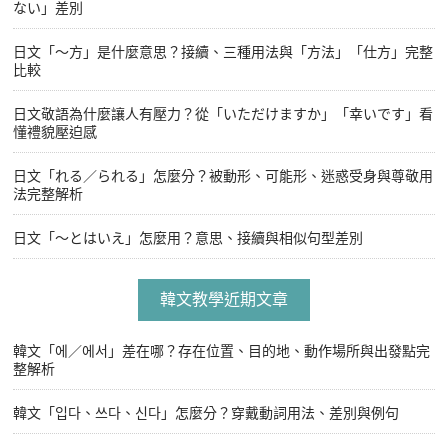
ない」差別
日文「〜方」是什麼意思？接續、三種用法與「方法」「仕方」完整
比較
日文敬語為什麼讓人有壓力？從「いただけますか」「幸いです」看
懂禮貌壓迫感
日文「れる／られる」怎麼分？被動形、可能形、迷惑受身與尊敬用
法完整解析
日文「〜とはいえ」怎麼用？意思、接續與相似句型差別
韓文教學近期文章
韓文「에／에서」差在哪？存在位置、目的地、動作場所與出發點完
整解析
韓文「입다、쓰다、신다」怎麼分？穿戴動詞用法、差別與例句