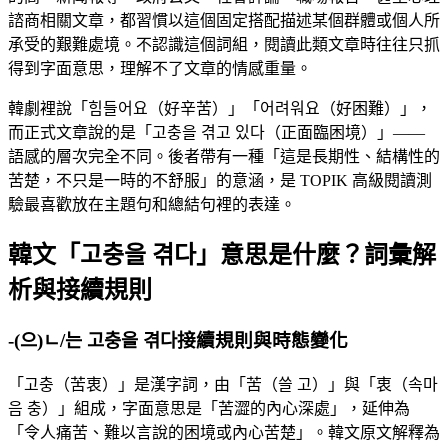
諮商相關文章，都習慣以這個固定搭配描述某個群體或個人所
承受的艱難處境。不認識這個詞組，閱讀此類文章時往往只抓
得到字面意思，理解不了文章的情感重量。
韓劇裡說「힘들어요（好辛苦）」「어려워요（好困難）」，
而正式文章說的是「고충을 겪고 있다（正面臨困境）」——
語感的層次完全不同。後者帶有一種「這是長期性、結構性的
苦楚，不只是一時的不舒服」的意涵，是 TOPIK 高級閱讀測
驗最喜歡放在主題句和總結句裡的表達。
韓文「고충을 겪다」意思是什麼？詞彙解
析與接續規則
-(으)ㄴ/는 고충을 겪다接續規則與時態變化
「고충（苦衷）」是漢字詞，由「苦（쓸 고）」與「衷（속마
음 충）」組成，字面意思是「苦澀的內心深處」，延伸為
「令人痛苦、難以言說的困境或內心苦楚」。韓文原文解釋為