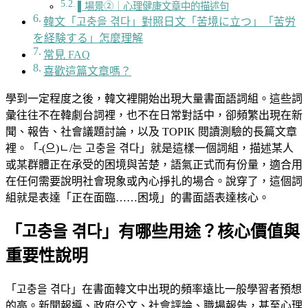
▌場景②｜心理健康文章中的描述句
韓文「고충을 겪다」對照日文「苦境に立つ」「苦労
を経験する」怎麼理解
常見 FAQ
喜歡這篇文章嗎？
學到一定程度之後，韓文裡開始出現大量書面語詞組。這些詞
彙往往不在韓劇台詞裡，也不在日常對話中，卻頻繁出現在新
聞、報告、社會議題討論，以及 TOPIK 閱讀測驗的長篇文章
裡。「-(으)ㄴ/는 고충을 겪다」就是這樣一個詞組，描述某人
或某群體正在承受的困境與苦楚，語氣正式而有份量，適合用
在任何需要說明社會現象或內心掙扎的場合。說穿了，這個詞
組就是表達「正在面臨……困境」的書面語表達核心。
「고충을 겪다」有哪些用途？核心價值與
重要性說明
「고충을 겪다」在書面韓文中出現的頻率遠比一般學習者預想
的高。新聞報導、政府公文、社會評論、職場報告，甚至心理