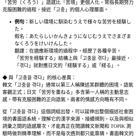
「苦労（くろう）」語感比「苦境」更個人化，常指長期努力
克服困難的過程，接近「고충」的個人心理層面。
例句：
新しい環境に馴染むうえで様々な苦労を経験し
た。
假名：あたらしいかんきょうになじむうえでさまざま
なくろうをけいけんした。
翻譯：在適應新環境的過程中，經歷了各種辛苦。
「苦労を経験する」結構上與「고충을 겪다」最接近，
「겪다」就對應日文的「経験する」或「経る」。
◆ 與「고충을 겪다」的核心差異：
韓文「고충을 겪다」通常以第三人稱陳述某群體的困境，語氣
客觀正式；日文「苦労を重ねる」多含第一人稱的主動意志
感，帶有克服困難的正向語氣，兩者的情感方向略有不同。
從「고충을 겪다」這個詞組出發，可以延伸出整個描述社會困
境的書面語系統。理解它的漢字來源、接續規則，以及與相似
詞彙之間的語感層次，才能真正在閱讀韓文新聞和 TOPIK 測
驗時做到精準理解，而不是每次遇到都只能靠猜。書面韓文的