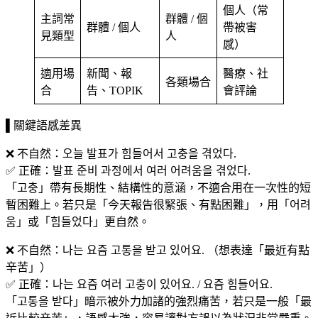
個人（常
主詞常
群體 / 個
群體 / 個人
帶被害
見類型
人
感）
適用場
新聞、報
醫療、社
各類場合
合
告、TOPIK
會評論
▌關鍵語感差異
❌ 不自然：오늘 발표가 힘들어서 고충을 겪었다.
✅ 正確：발표 준비 과정에서 여러 어려움을 겪었다.
「고충」帶有長期性、結構性的意涵，不適合用在一次性的短
暫困難上。若只是「今天報告很緊張、有點困難」，用「어려
움」或「힘들었다」更自然。
❌ 不自然：나는 요즘 고통을 받고 있어요. （想表達「最近有點
辛苦」）
✅ 正確：나는 요즘 여러 고충이 있어요. / 요즘 힘들어요.
「고통을 받다」暗示被外力加諸的強烈痛苦，若只是一般「最