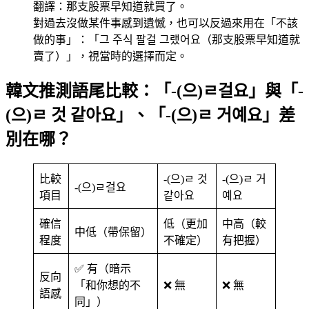
翻譯：那支股票早知道就買了。
對過去沒做某件事感到遺憾，也可以反過來用在「不該
做的事」：「그 주식 팔걸 그랬어요（那支股票早知道就
賣了）」，視當時的選擇而定。
韓文推測語尾比較：「-(으)ㄹ걸요」與「-
(으)ㄹ 것 같아요」、「-(으)ㄹ 거예요」差
別在哪？
比較
-(으)ㄹ 것
-(으)ㄹ 거
-(으)ㄹ걸요
項目
같아요
예요
確信
低（更加
中高（較
中低（帶保留）
程度
不確定）
有把握）
✅ 有（暗示
反向
「和你想的不
❌ 無
❌ 無
語感
同」）