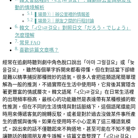
韓文會話裡的「-(으)ㄹ걸요」：韓劇辦公室與朋友互
動的情境解析
▌場景①｜辦公室裡的情報差
▌場景②｜朋友之間的行程討論
韓文「-(으)ㄹ걸요」對照日文「だろう・でしょう」
怎麼理解
常見 FAQ
喜歡這篇文章嗎？
經常在追劇時聽到劇中角色脫口說出「아마 그럴걸요」或「늦
을걸요」，雖然每個單字拆開來都看得懂，但在對話當下卻總
是難以精準捕捉那種微妙的語氣。很多人會把這類語尾簡單理
解為一般的推測，不過實際在生活中使用時，它背後其實隱含
著更豐富的情感層次。韓文語尾「-(으)ㄹ걸요」在日常生活裡
的出現頻率極高，最核心的功能雖然是表達帶有某種根據的軟
性推測，但在不同的生活情境與對話脈絡下，這個語尾還能同
時用來傳遞客氣的婉轉反駁，或者是對於過去沒做某件事所產
生的遺憾與後悔。如果在使用時不小心混淆了這三種語氣模
式，說出來的話不僅聽起來不夠道地，甚至可能在不知不覺中
讓聽話的韓國朋友產生誤解。這篇文章整理了「-(으)ㄹ걸요」