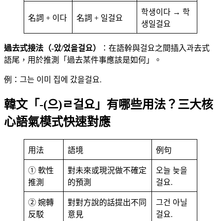
학생이다 → 학
名詞 + 이다
名詞 + 일걸요
생일걸요
過去式接法（-았/었을걸요）
：在語幹與걸요之間插入과去式
語尾，用於推測「過去某件事應該是如何」。
例：그는 이미 집에 갔을걸요.
韓文「-(으)ㄹ걸요」有哪些用法？三大核
心語氣模式快速對應
用法
語境
例句
① 軟性
對未來或現況做不確定
오늘 늦을
推測
的預測
걸요.
② 婉轉
對對方說的話提出不同
그건 아닐
反駁
意見
걸요.