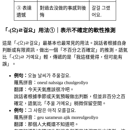
③ 表達
對過去沒做的事感到後
갈걸 그랬
遺憾
悔
어요.
「-(으)ㄹ걸요」用法①｜表示不確定的軟性推測
這是「-(으)ㄹ걸요」最基本也最常見的用法。說話者根據自身
判斷或有限資訊，做出一個「不百分之百確定」的推測，語氣
比「-(으)ㄹ 거예요」輕，傳遞的是「我這樣覺得，但可能有
誤」。
例句：
오늘 날씨가 추울걸요.
羅馬拼音：oneul nalssiga chuulgeollyo
翻譯：今天天氣應該很冷吧。
說話者根據季節或天氣預報做出判斷，但並非百分之百
確定，語氣比「추울 거예요」稍微保留空間。
例句：
그 사람은 아직 모를걸요.
羅馬拼音：geu sarameun ajik moreuIgeollyo
翻譯：那個人大概還不知道吧。