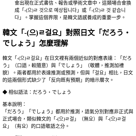
會出現在正式書信、報告或學術文章中，這類場合會換
成「-(으)ㄹ 것으로 예상됩니다」或「-(으)ㄹ 것 같습니
다」。掌握這個界限，是韓文語感養成的重要一步。
韓文「-(으)ㄹ걸요」對照日文「だろう・
でしょう」怎麼理解
韓文「-(으)ㄹ걸요」在日文裡有兩個近似的對應表達：「だろ
う」（口語，較隨意）與「でしょう」（敬體，推測加禮
貌）。兩者都用於表達推測或預測，但與「걸요」相比，日文
的這兩個形式缺少了「反向既有預期」的暗示層次。
◆ 相似語法：だろう・でしょう
基本說明：
「だろう」「でしょう」都用於推測，語氣分別對應非正式與
正式場合，類似韓文的「-(으)ㄹ걸」（無요）與「-(으)ㄹ걸
요」（有요）的口語敬語之分。