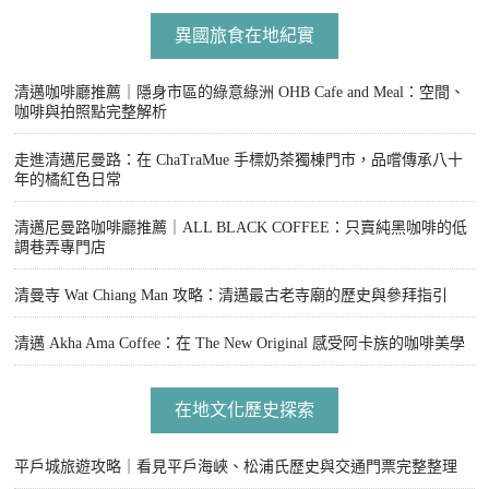
異國旅食在地紀實
清邁咖啡廳推薦｜隱身市區的綠意綠洲 OHB Cafe and Meal：空間、
咖啡與拍照點完整解析
走進清邁尼曼路：在 ChaTraMue 手標奶茶獨棟門市，品嚐傳承八十
年的橘紅色日常
清邁尼曼路咖啡廳推薦｜ALL BLACK COFFEE：只賣純黑咖啡的低
調巷弄專門店
清曼寺 Wat Chiang Man 攻略：清邁最古老寺廟的歷史與參拜指引
清邁 Akha Ama Coffee：在 The New Original 感受阿卡族的咖啡美學
在地文化歷史探索
平戶城旅遊攻略｜看見平戶海峽、松浦氏歷史與交通門票完整整理