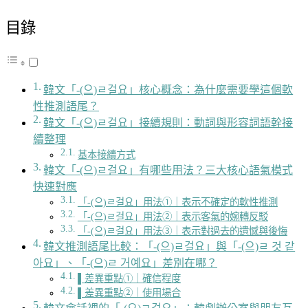
目錄
韓文「-(으)ㄹ걸요」核心概念：為什麼需要學這個軟
性推測語尾？
韓文「-(으)ㄹ걸요」接續規則：動詞與形容詞語幹接
續整理
基本接續方式
韓文「-(으)ㄹ걸요」有哪些用法？三大核心語氣模式
快速對應
「-(으)ㄹ걸요」用法①｜表示不確定的軟性推測
「-(으)ㄹ걸요」用法②｜表示客氣的婉轉反駁
「-(으)ㄹ걸요」用法③｜表示對過去的遺憾與後悔
韓文推測語尾比較：「-(으)ㄹ걸요」與「-(으)ㄹ 것 같
아요」、「-(으)ㄹ 거예요」差別在哪？
▌差異重點①｜確信程度
▌差異重點②｜使用場合