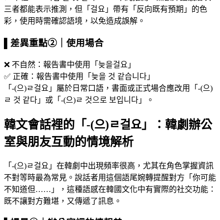
三者都能表示推測，但「걸요」帶有「反向既有預期」的色
彩，使用時需確認語境，以免造成誤解。
▌差異重點②｜使用場合
❌ 不自然：報告書中使用「늦을걸요」
✅ 正確：報告書中使用「늦을 것 같습니다」
「-(으)ㄹ걸요」屬於日常口語，書面或正式場合應改用「-(으)
ㄹ 것 같다」或「-(으)ㄹ 것으로 보입니다」。
韓文會話裡的「-(으)ㄹ걸요」：韓劇辦公
室與朋友互動的情境解析
「-(으)ㄹ걸요」在韓劇中出現頻率很高，尤其在角色掌握資訊
不對等時最為常見。說話者用這個語尾婉轉提醒對方「你可能
不知道但……」，這種語感在韓國文化中有實際的社交功能：
既不讓對方難堪，又傳遞了訊息。