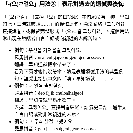
「-(으)ㄹ걸요」用法③｜表示對過去的遺憾與後悔
「-(으)ㄹ걸」（去掉「요」的口語版）在句尾帶有一種「早知
如此，當時就應該……」的後悔語氣，通常省略「그랬어요」
直接說걸，或保留完整形式「-(으)ㄹ걸 그랬어요」。這個用法
常出現在說話者自言自語或向親近的人訴苦時。
例句：
우산을 가져올걸 그랬어요.
羅馬拼音：usaneul gajyeoolgeol geuraesseoyo
翻譯：早知道就把傘帶來了。
看到下雨才後悔沒帶傘，這是表達遺憾用法的典型例
句，語感上接近中文的「唉，早知道就……」。
例句：
더 일찍 출발할걸.
羅馬拼音：deo iljjik chulbalhalgeol
翻譯：早知道就早點出發了。
去掉「그랬어요」直接用걸結尾，語氣更口語，通常是
自言自語或對非常親近的人說。
例句：
그 주식 살걸 그랬어요.
羅馬拼音：geu jusik salgeol geuraesseoyo