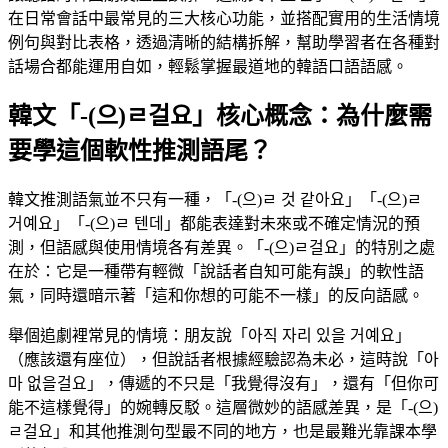
在日常會話中最常見的三大核心功能，並搭配實用的生活情境
例句與對比表格，透過清晰的結構拆解，幫助學習者在各種對
話場合都能運用自如，輕鬆掌握最道地的韓語口語語感。
韓文「-(으)ㄹ걸요」核心概念：為什麼需
要學這個軟性推測語尾？
韓文推測語氣並不只有一種，「-(으)ㄹ 것 같아요」「-(으)ㄹ
거예요」「-(으)ㄹ 텐데」都能表達對未來或不確定情況的預
測，但語感與使用情境各有差異。「-(으)ㄹ걸요」的特別之處
在於：它是一種帶有輕微「說話者自知可能有誤」的軟性語
氣，同時還暗示著「這和你想的可能不一樣」的反向語感。
舉個追劇裡常見的情境：朋友說「아직 자리 있을 거예요」
（應該還有座位），但說話者根據經驗認為未必，這時說「아
마 없을걸요」，傳遞的不只是「我覺得沒有」，還有「但你可
能不這樣覺得」的婉轉反駁。這層微妙的語感差異，是「-(으)
ㄹ걸요」和其他推測句型最不同的地方，也是最難光靠課本學