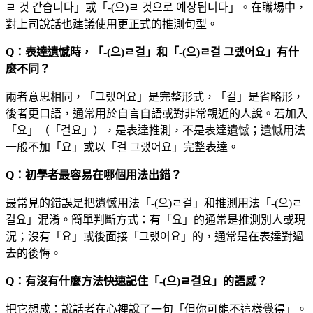
ㄹ 것 같습니다」或「-(으)ㄹ 것으로 예상됩니다」。在職場中，
對上司說話也建議使用更正式的推測句型。
Q：表達遺憾時，「-(으)ㄹ걸」和「-(으)ㄹ걸 그랬어요」有什
麼不同？
兩者意思相同，「그랬어요」是完整形式，「걸」是省略形，
後者更口語，通常用於自言自語或對非常親近的人說。若加入
「요」（「걸요」），是表達推測，不是表達遺憾；遺憾用法
一般不加「요」或以「걸 그랬어요」完整表達。
Q：初學者最容易在哪個用法出錯？
最常見的錯誤是把遺憾用法「-(으)ㄹ걸」和推測用法「-(으)ㄹ
걸요」混淆。簡單判斷方式：有「요」的通常是推測別人或現
況；沒有「요」或後面接「그랬어요」的，通常是在表達對過
去的後悔。
Q：有沒有什麼方法快速記住「-(으)ㄹ걸요」的語感？
把它想成：說話者在心裡說了一句「但你可能不這樣覺得」。