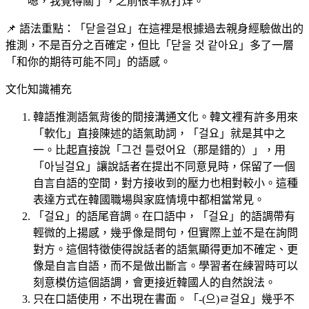
嗯，我覺得關了，之前很早就打烊。
📌 語法重點：「닫을걸요」在這裡是根據過去親身經驗做出的
推測，不是百分之百確定，但比「닫을 것 같아요」多了一層
「和你的期待可能不同」的語感。
文化知識補充
韓語推測語氣背後的間接溝通文化。韓文裡有許多用來
「軟化」直接陳述的語氣助詞，「걸요」就是其中之
一。比起直接說「그건 틀렸어요（那是錯的）」，用
「아닐걸요」讓說話者在提出不同意見時，保留了一個
自言自語的空間，對方接收到的壓力也相對較小。這種
表達方式在韓國職場與家庭情境中都相當常見。
「걸요」的語尾音調。在口語中，「걸요」的語調帶有
輕微的上揚感，幾乎像是問句，但實際上並不是在詢問
對方。這個特徵使得說話者的語氣顯得更加不確定、更
像是自言自語，而不是做出斷言。學習者在練習時可以
刻意模仿這個語調，會更接近韓國人的自然說法。
只在口語使用，不出現在書面。「-(으)ㄹ걸요」幾乎不