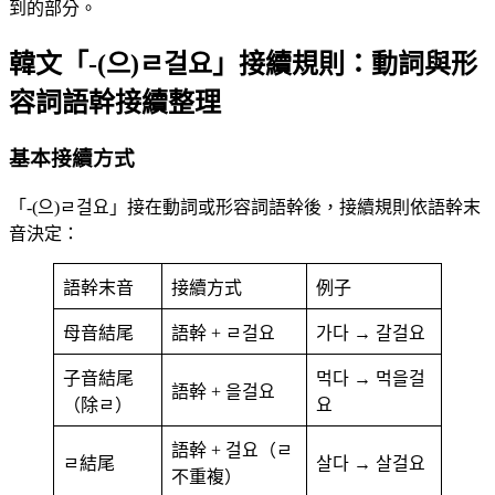
到的部分。
韓文「-(으)ㄹ걸요」接續規則：動詞與形
容詞語幹接續整理
基本接續方式
「-(으)ㄹ걸요」接在動詞或形容詞語幹後，接續規則依語幹末
音決定：
語幹末音
接續方式
例子
母音結尾
語幹 + ㄹ걸요
가다 → 갈걸요
子音結尾
먹다 → 먹을걸
語幹 + 을걸요
（除ㄹ）
요
語幹 + 걸요（ㄹ
ㄹ結尾
살다 → 살걸요
不重複）