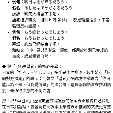
例句：
明日は雨が降るだろう。
假名：あしたはあめがふるだろう
翻譯：明天大概會下雨吧。
語氣接近韓文「내일 비가 올걸」，都是輕量推測，不帶
強烈反向語感。
例句：
もう終わったでしょう。
假名：もうおわったでしょう
翻譯：應該已經結束了吧。
和韓文「이미 끝났을걸요」類似，都用於推測已完成的
事態，語感相對自然。
◆ 與「-(으)ㄹ걸요」的核心差異：
日文的「だろう・でしょう」多半是中性推測，較少帶有「反
向對方預期」的暗示；而韓文「걸요」在語境中常暗含「你可
能以為不是，但我覺得是」的潛台詞，這是兩個語言在推測語
氣上最值得注意的不同之處。
把「-(으)ㄹ걸요」這類充滿豐富語感的語尾真正融會貫通並用
在日常對話裡，會發現它比課本上單純表示推測的文法更有重
量，說話時也更能傳遞出體貼對方的細膩心思。這種看似不確