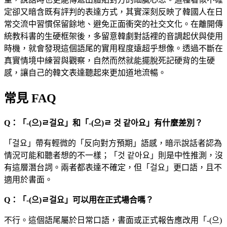
定卻又暗含既有評判的表達方式，其實深刻反映了韓國人在日
常交流中習慣保留餘地、避免正面衝突的社交文化。在離開傳
統教科書的生硬框架後，多留意韓劇對話裡的音調起伏與使用
時機，就會發現這個語尾的實用程度遠超乎想像。透過不斷在
真實情境中練習與觀察，自然而然就能擺脫死記硬背的生硬
感，讓自己的韓文表達聽起來更加道地流暢。
常見 FAQ
Q：「-(으)ㄹ걸요」和「-(으)ㄹ 것 같아요」有什麼差別？
「걸요」帶有輕微的「反向對方預期」語感，暗示說話者認為
情況可能和聽者想的不一樣；「것 같아요」則是中性推測，沒
有這層潛台詞。兩者都表達不確定，但「걸요」更口語，且不
適用於書面。
Q：「-(으)ㄹ걸요」可以用在正式場合嗎？
不行。這個語尾屬於日常口語，書面或正式報告應改用「-(으)