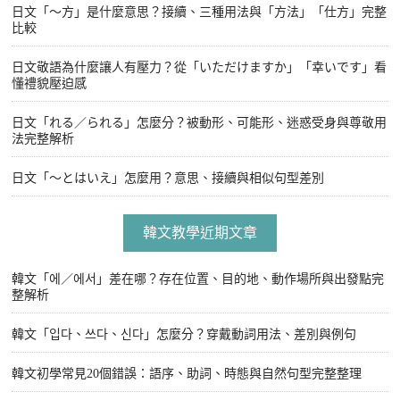
日文「〜方」是什麼意思？接續、三種用法與「方法」「仕方」完整
比較
日文敬語為什麼讓人有壓力？從「いただけますか」「幸いです」看
懂禮貌壓迫感
日文「れる／られる」怎麼分？被動形、可能形、迷惑受身與尊敬用
法完整解析
日文「〜とはいえ」怎麼用？意思、接續與相似句型差別
韓文教學近期文章
韓文「에／에서」差在哪？存在位置、目的地、動作場所與出發點完
整解析
韓文「입다、쓰다、신다」怎麼分？穿戴動詞用法、差別與例句
韓文初學常見20個錯誤：語序、助詞、時態與自然句型完整整理