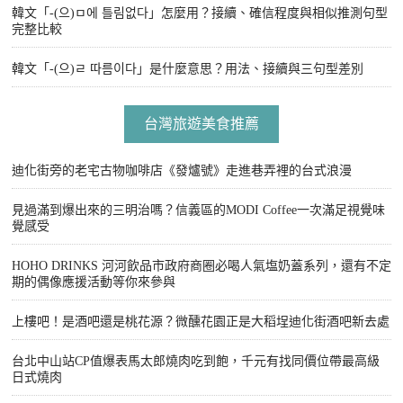
韓文「-(으)ㅁ에 틀림없다」怎麼用？接續、確信程度與相似推測句型
完整比較
韓文「-(으)ㄹ 따름이다」是什麼意思？用法、接續與三句型差別
台灣旅遊美食推薦
迪化街旁的老宅古物咖啡店《發爐號》走進巷弄裡的台式浪漫
見過滿到爆出來的三明治嗎？信義區的MODI Coffee一次滿足視覺味
覺感受
HOHO DRINKS 河河飲品市政府商圈必喝人氣塩奶蓋系列，還有不定
期的偶像應援活動等你來參與
上樓吧！是酒吧還是桃花源？微醺花園正是大稻埕迪化街酒吧新去處
台北中山站CP值爆表馬太郎燒肉吃到飽，千元有找同價位帶最高級
日式燒肉