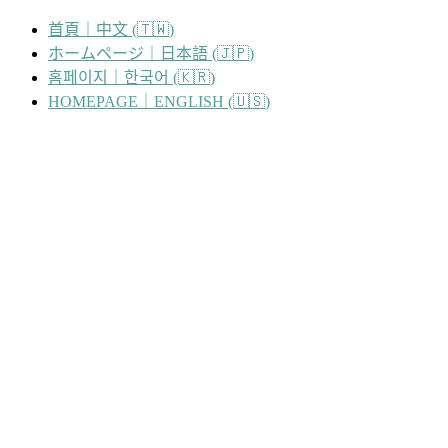
跳
首頁｜中文 (🇹🇼)
至
ホームページ｜日本語 (🇯🇵)
主
홈페이지｜한국어 (🇰🇷)
要
HOMEPAGE｜ENGLISH (🇺🇸)
內
容