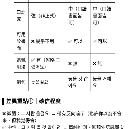
中（口語
中（口語
口語
強（非正式）
書面皆
書面皆
感
可）
可）
可用
於書
❌ 幾乎不用
✅ 可以
✅ 可以
面
遺憾
✅ 有（省略 그
❌ 無
❌ 無
用法
랬어요）
늦을 것 같
늦을 거예
例句
늦을걸요.
아요.
요.
▌差異重點①｜確信程度
❌ 微弱：그 사람 올걸요. → 帶有反向暗示（也許你以為不會
來，但我覺得會）
✅ 中性：그 사람 올 것 같아요. → 單純推測，無額外語感層次