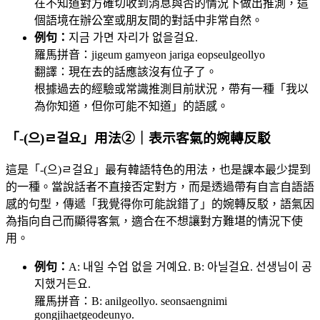
在不知道對方確切收到消息與否的情況下做出推測，這
個語境在辦公室或朋友間的對話中非常自然。
例句：
지금 가면 자리가 없을걸요.
羅馬拼音：jigeum gamyeon jariga eopseulgeollyo
翻譯：現在去的話應該沒有位子了。
根據過去的經驗或常識推測目前狀況，帶有一種「我以
為你知道，但你可能不知道」的語感。
「-(으)ㄹ걸요」用法②｜表示客氣的婉轉反駁
這是「-(으)ㄹ걸요」最有韓語特色的用法，也是課本最少提到
的一種。當說話者不直接否定對方，而是透過帶有自言自語語
感的句型，傳遞「我覺得你可能說錯了」的婉轉反駁，語氣因
為指向自己而顯得客氣，適合在不想讓對方難堪的情況下使
用。
例句：
A: 내일 수업 없을 거예요. B: 아닐걸요. 선생님이 공
지했거든요.
羅馬拼音：B: anilgeollyo. seonsaengnimi
gongjihaetgeodeunyo.