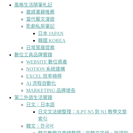
風格生活隨筆札記
靈感書籍推薦
當代藝文漫遊
影劇私房筆記
日本 JAPAN
韓國 KOREA
日常策展提案
數位工具品牌實踐
WEBSITE 數位資產
NOTION 系統建構
EXCEL 效率槓桿
AI 流程自動化
MARKETING 品牌增長
第二外語生活實踐
日文｜日本語
日文文法總整理：JLPT N5 到 N1 教學文章
索引
韓文｜한국어