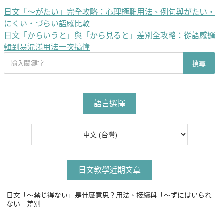
日文「〜がたい」完全攻略：心理極難用法、例句與がたい・
文
にくい・づらい語感比較
章
日文「からいうと」與「から見ると」差別全攻略：從語感邏
導
輯到易混淆用法一次搞懂
搜
覽
搜尋
尋
文
章
語言選擇
日文教學近期文章
日文「〜禁じ得ない」是什麼意思？用法、接續與「〜ずにはいられ
ない」差別