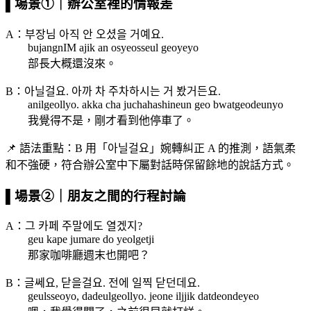
▌場景①｜辦公室裡的情報差
A：부장님 아직 안 오셨을 거예요.
bujangnIM ajik an osyeosseul geoyeyo
部長大概還沒來。
B：아닐걸요. 아까 차 주차하시는 거 봤거든요.
anilgeollyo. akka cha juchahashineun geo bwatgeodeunyo
我覺得不是，剛才看到他停車了。
📌 語法重點：B 用「아닐걸요」婉轉糾正 A 的推測，語氣柔
和不強硬，符合辦公室中下屬對話時保留餘地的說話方式。
▌場景②｜朋友之間的行程討論
A：그 카페 주말에도 열겠지?
geu kape jumare do yeolgetji
那家咖啡廳週末也開吧？
B：글쎄요, 닫을걸요. 전에 일찍 닫던데요.
geulsseoyo, dadeulgeollyo. jeone iljjik datdeondeyeo