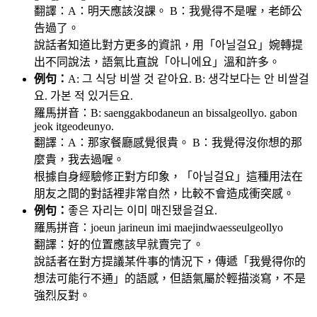
翻譯：A：明天應該沒課。 B：我覺得不是喔，老師公
告過了。
說話者知道比對方更多的資訊，用「아닐걸요」婉轉提
出不同說法，語氣比直說「아니에요」溫和許多。
例句：
A: 그 식당 비쌀 것 같아요. B: 생각보다는 안 비쌀걸
요. 가본 적 있거든요.
羅馬拼音：B: saenggakbodaneun an bissalgeollyo. gabon
jeok itgeodeunyo.
翻譯：A：那家餐廳感覺很貴。 B：我覺得沒你想的那
麼貴，我去過喔。
根據自身經驗修正對方印象，「아닐걸요」這種用法在
朋友之間的對話裡非常自然，比較不會造成衝突感。
例句：
좋은 자리는 이미 매진됐을걸요.
羅馬拼音：joeun jarineun imi maejindwaesseulgeollyo
翻譯：好的位置應該早就賣完了。
說話者在對方提議某件事的情況下，傳遞「我覺得你的
想法可能行不通」的語感，但語氣屬於輕描淡寫，不是
強烈反對。