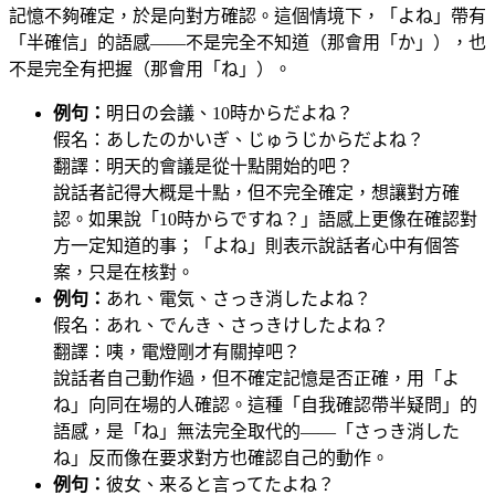
記憶不夠確定，於是向對方確認。這個情境下，「よね」帶有
「半確信」的語感——不是完全不知道（那會用「か」），也
不是完全有把握（那會用「ね」）。
例句：
明日の会議、10時からだよね？
假名：あしたのかいぎ、じゅうじからだよね？
翻譯：明天的會議是從十點開始的吧？
說話者記得大概是十點，但不完全確定，想讓對方確
認。如果說「10時からですね？」語感上更像在確認對
方一定知道的事；「よね」則表示說話者心中有個答
案，只是在核對。
例句：
あれ、電気、さっき消したよね？
假名：あれ、でんき、さっきけしたよね？
翻譯：咦，電燈剛才有關掉吧？
說話者自己動作過，但不確定記憶是否正確，用「よ
ね」向同在場的人確認。這種「自我確認帶半疑問」的
語感，是「ね」無法完全取代的——「さっき消した
ね」反而像在要求對方也確認自己的動作。
例句：
彼女、来ると言ってたよね？