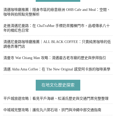
清邁咖啡廳推薦｜隱身市區的綠意綠洲 OHB Cafe and Meal：空間、
咖啡與拍照點完整解析
走進清邁尼曼路：在 ChaTraMue 手標奶茶獨棟門市，品嚐傳承八十
年的橘紅色日常
清邁尼曼路咖啡廳推薦｜ALL BLACK COFFEE：只賣純黑咖啡的低
調巷弄專門店
清曼寺 Wat Chiang Man 攻略：清邁最古老寺廟的歷史與參拜指引
清邁 Akha Ama Coffee：在 The New Original 感受阿卡族的咖啡美學
在地文化歷史探索
平戶城旅遊攻略｜看見平戶海峽、松浦氏歷史與交通門票完整整理
中城城完整攻略｜護佐丸六郭石垣、拱門與沖繩中部交通指南