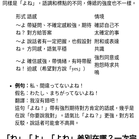
同樣是「よね」，語調和標點的不同，傳遞的強度也不一樣。
形式
語感
情境
～よ
帶疑問、不確定感較強，期待
確認自己不
ね？
對方給答案
太確定的事
～よ
說話者有一定把握，也假設對
附和或表達
ね。
方同感，語氣平穩
共識
強烈同意或
～よ
確信感強，帶情緒，有時帶壓
抱怨時求共
ね！
迫感（希望對方說「yes」）
鳴
例句：
私、間違ってないよね！
假名：わたし、まちがってないよね！
翻譯：我沒有錯吧！
這句「よね！」帶有強烈期待對方肯定的語感，幾乎是
在說「你要說我對」。語氣比「よね？」更強，對方若
反駁，說話者可能會不高興。
「ね」「よ」「よね」差別在哪？一次完