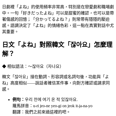
日劇裡「よね」的使用頻率非常高，特別是在戀愛劇和職場劇
中。一句「好きだったよね」可以是甜蜜的確認，也可以是帶
著傷感的回憶；「分かってるよね？」則常帶有隱隱的壓迫
感。語調決定了「よね」的情緒色彩，這一點在真實對話中尤
其重要。
日文「よね」對照韓文「잖아요」怎麼理
解？
◆ 相似語法：～잖아요（자나요）
韓文「잖아요」接在動詞、形容詞或名詞句後，功能與「よ
ね」高度相似——說話者確信某件事，向對方確認或請求同
感。
例句：
우리 전에 여기 온 적 있잖아요.
羅馬拼音：u-ri jeo-ne yeo-gi on jeok it-ja-na-yo
翻譯：我們之前來過這裡的吧。