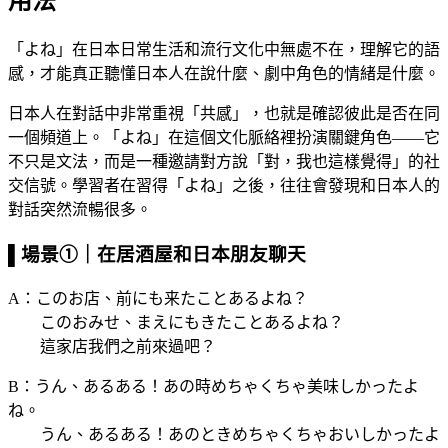
用法
「よね」在日本日常生活和流行文化中無處不在，理解它的語
感，才能真正聽懂日本人在說什麼、劇中角色的情緒是什麼。
日本人在對話中非常重視「共感」，也就是確認彼此是否在同
一個頻道上。「よね」在這個文化脈絡裡扮演關鍵角色——它
不只是文法，而是一種邀請對方說「對，我也這樣覺得」的社
交信號。學習者在習得「よね」之後，往往會發現和日本人的
對話突然流暢很多。
▌場景①｜在居酒屋和日本朋友聊天
A：このお店、前にも来たことあるよね？
このおみせ、まえにもきたことあるよね？
這家店我們之前來過吧？
B：うん、あるある！あの時めちゃくちゃ美味しかったよ
ね。
うん、あるある！あのときめちゃくちゃおいしかったよ