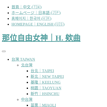
跳
首頁｜中文 (🇹🇼)
至
ホームページ｜日本語 (🇯🇵)
主
홈페이지｜한국어 (🇰🇷)
要
HOMEPAGE｜ENGLISH (🇺🇸)
內
容
那位自由女神｜H. 欸曲
台灣 TAIWAN
北台灣
台北｜TAIPEI
新北｜NEW TAIPEI
基隆｜KEELUNG
桃園｜TAOYUAN
新竹｜HSINCHU
中台灣
苗栗｜MIAOLI