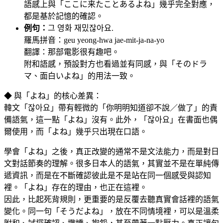
語感上與「ここに来たことあるよね」幾乎完全對應，
都是基於記憶的確認。
例句：
그 영화 재밌잖아요.
羅馬拼音：geu yeong-hwa jae-mit-ja-na-yo
翻譯：那部電影很有趣吧。
附和語感，預設對方也看過並有同感，與「そのドラ
マ、面白いよね」的用法一致。
◆ 與「よね」的核心差異：
韓文「잖아요」帶有輕微的「你明明知道卻不說／做了」的責
備語氣，這一點「よね」沒有。此外，「잖아요」在書面也偶
爾使用，而「よね」幾乎只出現在口語。
學會「よね」之後，真正改變的通常不是文法能力，而是對日
文對話節奏的理解。很多日本人的語氣，其實並不是在單純傳
遞資訊，而是在不斷確認彼此是不是站在同一個感受與認知
裡。「よね」存在的理由，也正在這裡。
因此，比起死背規則，更重要的是反覆去聽真實會話裡的語氣
變化。同一句「そうだよね」，放在不同情境裡，可以是溫柔