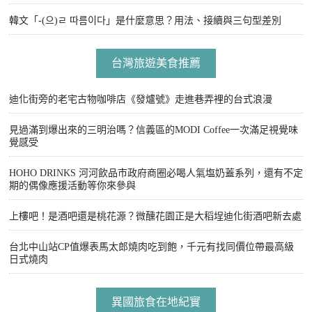
韓文「-(으)ㄹ 따름이다」是什麼意思？用法、接續與三句型差別
台灣旅遊美食推薦
迪化街旁的老宅古物咖啡店《發爐號》走進巷弄裡的台式浪漫
見過滿到爆出來的三明治嗎？信義區的MODI Coffee一次滿足視覺味
覺感受
HOHO DRINKS 河河飲品市政府商圈必喝人氣塩奶蓋系列，還有不定
期的偶像應援活動等你來參與
上樓吧！是酒吧還是桃花源？微醺花園正是大稻埕迪化街酒吧新去處
台北中山站CP值爆表馬太郎燒肉吃到飽，千元有找同價位帶最高級
日式燒肉
異國旅食在地紀實