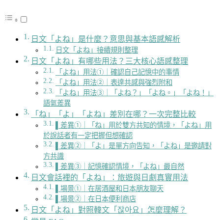
日文「よね」是什麼？意思與基本語感解析
日文「よね」接續規則整理
日文「よね」有哪些用法？三大核心語感整理
「よね」用法①｜確認自己記憶中的事情
「よね」用法②｜表達共感與強烈附和
「よね」用法③｜「よね？」「よね。」「よね！」
語氣差異
「ね」「よ」「よね」差別在哪？一次完整比較
▌差異①｜「ね」用於雙方共知的情境，「よね」用
於說話者有一定把握但想確認
▌差異②｜「よ」是單方向告知，「よね」是邀請對
方共識
▌差異③｜記憶確認情境，「よね」最自然
日文會話裡的「よね」：旅遊與日劇真實用法
▌場景①｜在居酒屋和日本朋友聊天
▌場景②｜在日本便利商店
日文「よね」對照韓文「잖아요」怎麼理解？