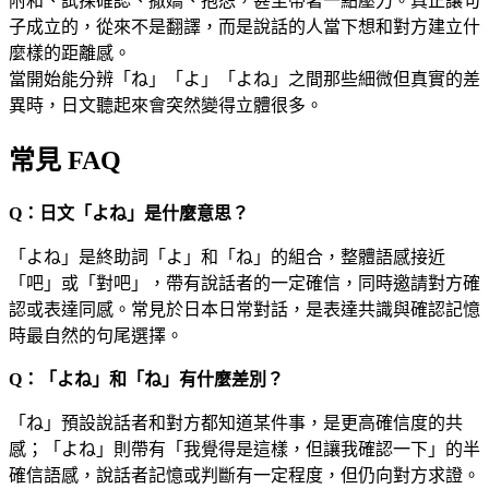
附和、試探確認、撒嬌、抱怨，甚至帶著一點壓力。真正讓句
子成立的，從來不是翻譯，而是說話的人當下想和對方建立什
麼樣的距離感。
當開始能分辨「ね」「よ」「よね」之間那些細微但真實的差
異時，日文聽起來會突然變得立體很多。
常見 FAQ
Q：日文「よね」是什麼意思？
「よね」是終助詞「よ」和「ね」的組合，整體語感接近
「吧」或「對吧」，帶有說話者的一定確信，同時邀請對方確
認或表達同感。常見於日本日常對話，是表達共識與確認記憶
時最自然的句尾選擇。
Q：「よね」和「ね」有什麼差別？
「ね」預設說話者和對方都知道某件事，是更高確信度的共
感；「よね」則帶有「我覺得是這樣，但讓我確認一下」的半
確信語感，說話者記憶或判斷有一定程度，但仍向對方求證。