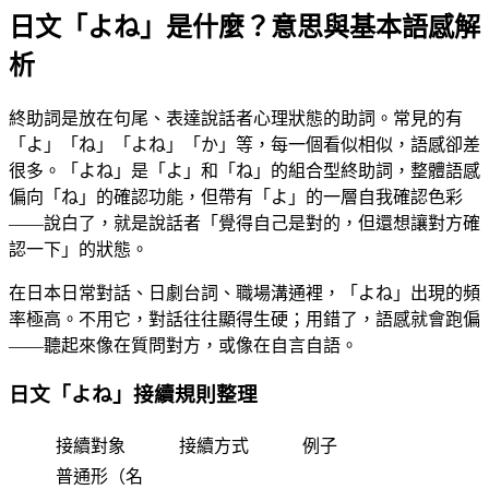
日文「よね」是什麼？意思與基本語感解
析
終助詞是放在句尾、表達說話者心理狀態的助詞。常見的有
「よ」「ね」「よね」「か」等，每一個看似相似，語感卻差
很多。「よね」是「よ」和「ね」的組合型終助詞，整體語感
偏向「ね」的確認功能，但帶有「よ」的一層自我確認色彩
——說白了，就是說話者「覺得自己是對的，但還想讓對方確
認一下」的狀態。
在日本日常對話、日劇台詞、職場溝通裡，「よね」出現的頻
率極高。不用它，對話往往顯得生硬；用錯了，語感就會跑偏
——聽起來像在質問對方，或像在自言自語。
日文「よね」接續規則整理
接續對象
接續方式
例子
普通形（名