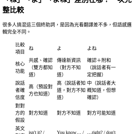
整比較
很多人搞混這三個終助詞，是因為光看翻譯差不多，但語感邏
輯完全不同。
比較
ね
よ
よね
項目
共感、確認
傳達新資訊
確認＋附和
核心
（雙方都知
（對方不知
（說話者有一
功能
道）
道）
定把握）
說話
高（說話者知
中（說話者大
高（預設對
者確
道，對方不知
概知道，但想
方也知道）
信度
道）
確認）
對對
方的
對方知道
對方不知道
對方可能知道
假設
英文
isn't it? /
You know… /
…right? / don't