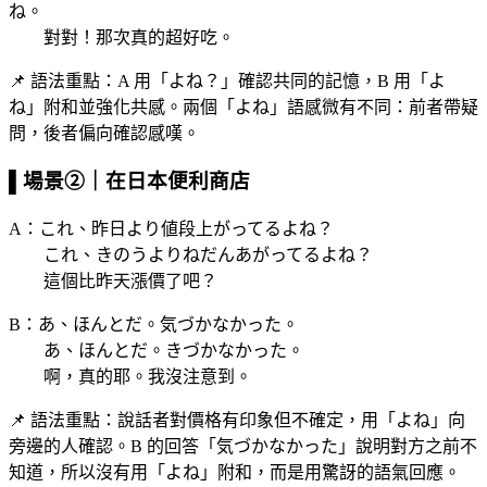
ね。
對對！那次真的超好吃。
📌 語法重點：A 用「よね？」確認共同的記憶，B 用「よ
ね」附和並強化共感。兩個「よね」語感微有不同：前者帶疑
問，後者偏向確認感嘆。
▌場景②｜在日本便利商店
A：これ、昨日より値段上がってるよね？
これ、きのうよりねだんあがってるよね？
這個比昨天漲價了吧？
B：あ、ほんとだ。気づかなかった。
あ、ほんとだ。きづかなかった。
啊，真的耶。我沒注意到。
📌 語法重點：說話者對價格有印象但不確定，用「よね」向
旁邊的人確認。B 的回答「気づかなかった」說明對方之前不
知道，所以沒有用「よね」附和，而是用驚訝的語氣回應。