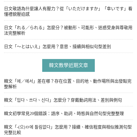
日文敬語為什麼讓人有壓力？從「いただけますか」「幸いです」看
懂禮貌壓迫感
日文「れる／られる」怎麼分？被動形、可能形、迷惑受身與尊敬用
法完整解析
日文「〜とはいえ」怎麼用？意思、接續與相似句型差別
韓文教學近期文章
韓文「에／에서」差在哪？存在位置、目的地、動作場所與出發點完
整解析
韓文「입다、쓰다、신다」怎麼分？穿戴動詞用法、差別與例句
韓文初學常見20個錯誤：語序、助詞、時態與自然句型完整整理
韓文「-(으)ㅁ에 틀림없다」怎麼用？接續、確信程度與相似推測句型
完整比較