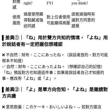
對應
right?
FYI
you think?
感
過度使用顯
語氣過強時有
使用
對上位者使用
得黏膩或強
逼對方同意的
風險
可能顯得高壓
迫同感
感覺
▌差異①｜「ね」用於雙方共知的情境，「よね」用
於說話者有一定把握但想確認
❌ 不自然：財布、ここにあったね。（說話者放的，對方可能
根本不知道）
✅ 自然：財布、ここにあったよね。（想確認自己的記憶）
「ね」預設對方也知道這件事；如果是說話者自己才知道的
事，應改用「よね」或「よ」。
▌差異②｜「よ」是單方向告知，「よね」是邀請對
方共識
❌ 意思跑偏：このケーキ、おいしいよね。→ 若對方還沒