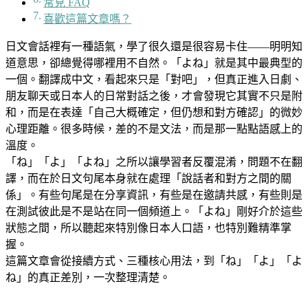
常見 FAQ
喜歡這篇文章嗎？
日文會話裡有一種語氣，學了很久還是很容易卡住——明明知
道意思，卻總覺得哪裡用不自然。「よね」就是其中最典型的
一個。翻譯成中文，看起來只是「對吧」，但真正進入日劇、
朋友聊天或日本人的日常對話之後，才會發現它其實不只是附
和，而是在表達「自己大概確定，但仍想和對方確認」的微妙
心理距離。很多時候，差的不是文法，而是那一點點語感上的
溫度。
「ね」「よ」「よね」之所以讓學習者反覆混淆，問題不在翻
譯，而在於日文句尾本身就在處理「說話者和對方之間的關
係」。有些句尾是在分享資訊，有些是在邀請共感，有些則是
在測試彼此是不是站在同一個頻道上。「よね」剛好介於這些
狀態之間，所以聽起來特別像日本人口語，也特別難精準掌
握。
這篇文章會從接續方式、三種核心用法，到「ね」「よ」「よ
ね」的真正差別，一次整理清楚。