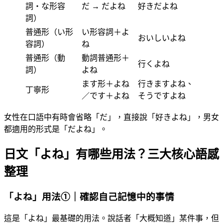
詞・な形容
だ → だよね
好きだよね
詞）
普通形（い形
い形容詞＋よ
おいしいよね
容詞）
ね
普通形（動
動詞普通形＋
行くよね
詞）
よね
ます形＋よね
行きますよね、
丁寧形
／です＋よね
そうですよね
女性在口語中有時會省略「だ」，直接說「好きよね」，男女
都適用的形式是「だよね」。
日文「よね」有哪些用法？三大核心語感
整理
「よね」用法①｜確認自己記憶中的事情
這是「よね」最基礎的用法。說話者「大概知道」某件事，但