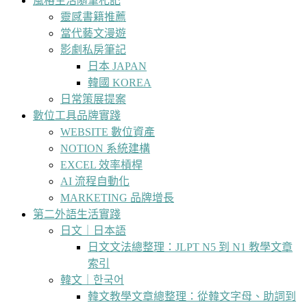
風格生活隨筆札記
靈感書籍推薦
當代藝文漫遊
影劇私房筆記
日本 JAPAN
韓國 KOREA
日常策展提案
數位工具品牌實踐
WEBSITE 數位資產
NOTION 系統建構
EXCEL 效率槓桿
AI 流程自動化
MARKETING 品牌增長
第二外語生活實踐
日文｜日本語
日文文法總整理：JLPT N5 到 N1 教學文章
索引
韓文｜한국어
韓文教學文章總整理：從韓文字母、助詞到