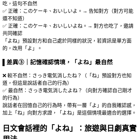
吃，這句不自然
✅ 正確：このケーキ、おいしいよ。→ 告知對方（對方可能
還不知道）
✅ 正確：このケーキ、おいしいよね。→ 對方也吃了，邀請
共同確認
「よね」預設對方和自己處於同樣的狀況，若資訊是單方面
的，改用「よ」。
▌差異③｜記憶確認情境，「よね」最自然
❌ 較不自然：さっき電気消したね？（「ね」預設對方也知
道，但這是說話者自己的行為）
✅ 最自然：さっき電気消したよね？（向對方確認自己剛才
的行為）
說話者在回憶自己的行為時，帶有一層「よ」的自我確認感，
加上「ね」向對方求證，「よね」是這個情境最適合的選擇。
日文會話裡的「よね」：旅遊與日劇真實