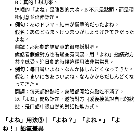
B：真的！想再來。
這裡的「よね」是強烈的共鳴，B 不只是點頭，而是積
極同意並延伸話題。
例句：
あのドラマ、結末が衝撃的だったよね。
假名：あのどらま、けつまつがしょうげきてきだった
よね。
翻譯：那部劇的結局真的很震撼對吧。
說話者假設對方也看過並有同感，用「よね」邀請對方
共享感受。追日劇的時候這種用法非常常見。
例句：
毎日暑いよね、なんか体しんどくなってきた。
假名：まいにちあついよね、なんかからだしんどくな
ってきた。
翻譯：每天都好熱吧，身體都開始有點吃不消了。
以「よね」開啟話題，邀請對方同感後接著說自己的狀
態，是口語中很自然的對話推進方式。
「よね」用法③｜「よね？」「よね。」「よ
ね！」語氣差異