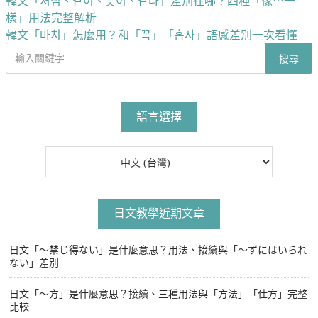
韓文「처럼、같이、듯이、같다」差別在哪？四種「像⋯一
文
樣」用法完整解析
章
韓文「마치」怎麼用？和「꼭」「흡사」語感差別一次看懂
導
搜
搜尋
尋
覽
文
章
語言選擇
日文教學近期文章
日文「〜禁じ得ない」是什麼意思？用法、接續與「〜ずにはいられ
ない」差別
日文「〜方」是什麼意思？接續、三種用法與「方法」「仕方」完整
比較