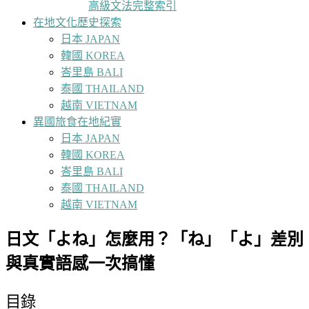
高級文法完整索引
在地文化歷史探索
日本 JAPAN
韓國 KOREA
峇里島 BALI
泰國 THAILAND
越南 VIETNAM
異國旅食在地紀實
日本 JAPAN
韓國 KOREA
峇里島 BALI
泰國 THAILAND
越南 VIETNAM
日文「よね」怎麼用？「ね」「よ」差別
與真實語感一次搞懂
目錄