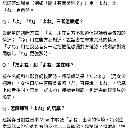
記憶確認場景（例如「剛才有關燈吧？」）用「よね」比
「ね」更自然。
Q：「よ」「ね」「よね」三者怎麼選？
最簡單的判斷方式：「よ」用在對方不知道但說話者要告知的
情況；「ね」用在雙方都知道、說話者在尋求共感的情況；
「よね」用在說話者有一定把握但想讓對方確認、或邀請對方
同感比「ね」更強烈時。
Q：「だよね」和「よね」差在哪？
接在名詞和な形容詞後面時，標準說法是「だよね」（男女皆
適用）。女性口語中有時會省略「だ」直接說「よね」。語感
上兩者相同，只是「だよね」接續更規範，也是書面較常見的
形式。
Q：怎麼練習「よね」的語感？
建議從日劇或日本 Vlog 中聆聽「よね」出現的情境，特別注
意說話者說完後對方的反應——是確認？是驚訝？是附和？這