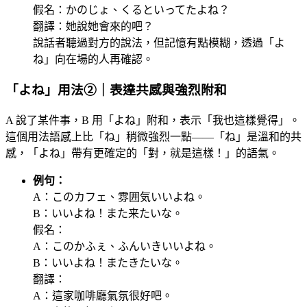
假名：かのじょ、くるといってたよね？
翻譯：她說她會來的吧？
說話者聽過對方的說法，但記憶有點模糊，透過「よ
ね」向在場的人再確認。
「よね」用法②｜表達共感與強烈附和
A 說了某件事，B 用「よね」附和，表示「我也這樣覺得」。
這個用法語感上比「ね」稍微強烈一點——「ね」是溫和的共
感，「よね」帶有更確定的「對，就是這樣！」的語氣。
例句：
A：このカフェ、雰囲気いいよね。
B：いいよね！また来たいな。
假名：
A：このかふぇ、ふんいきいいよね。
B：いいよね！またきたいな。
翻譯：
A：這家咖啡廳氣氛很好吧。