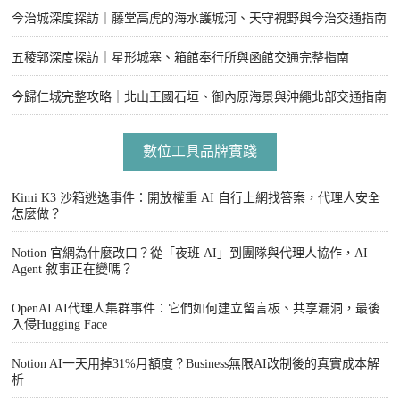
今治城深度探訪｜藤堂高虎的海水護城河、天守視野與今治交通指南
五稜郭深度探訪｜星形城塞、箱館奉行所與函館交通完整指南
今歸仁城完整攻略｜北山王國石垣、御內原海景與沖繩北部交通指南
數位工具品牌實踐
Kimi K3 沙箱逃逸事件：開放權重 AI 自行上網找答案，代理人安全
怎麼做？
Notion 官網為什麼改口？從「夜班 AI」到團隊與代理人協作，AI
Agent 敘事正在變嗎？
OpenAI AI代理人集群事件：它們如何建立留言板、共享漏洞，最後
入侵Hugging Face
Notion AI一天用掉31%月額度？Business無限AI改制後的真實成本解
析