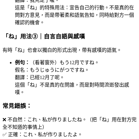
翻譯：我先走了喔。
這是「ね」的特殊用法：宣告自己的行動。不是真的在
問對方意見，而是帶著柔和語氣告知，同時給對方一個
確認的機會。
「ね」用法③｜自言自語與感嘆
有時「ね」也會以獨白的形式出現，帶有感嘆的語氣。
例句：
（看著窗外）もう12月ですね。
假名：もうじゅうにがつですね。
翻譯：已經12月了呢。
這個「ね」不是真的在問誰，而是對時間流逝發出感
嘆。
常見錯誤：
❌ 不自然：これ、私が作りましたね。（把「ね」用在對方完
全不知道的事情上）
✅ 正確：これ、私が作りましたよ。