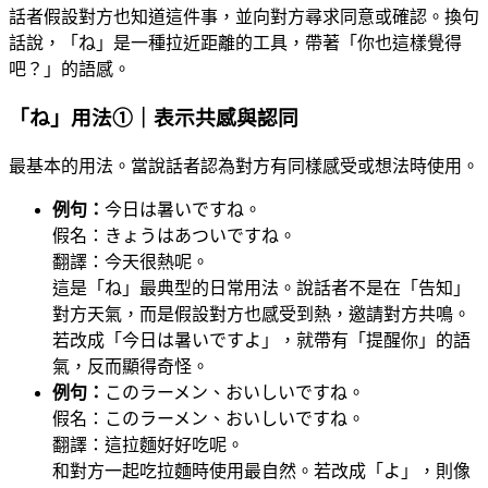
話者假設對方也知道這件事，並向對方尋求同意或確認。換句
話說，「ね」是一種拉近距離的工具，帶著「你也這樣覺得
吧？」的語感。
「ね」用法①｜表示共感與認同
最基本的用法。當說話者認為對方有同樣感受或想法時使用。
例句：
今日は暑いですね。
假名：きょうはあついですね。
翻譯：今天很熱呢。
這是「ね」最典型的日常用法。說話者不是在「告知」
對方天氣，而是假設對方也感受到熱，邀請對方共鳴。
若改成「今日は暑いですよ」，就帶有「提醒你」的語
氣，反而顯得奇怪。
例句：
このラーメン、おいしいですね。
假名：このラーメン、おいしいですね。
翻譯：這拉麵好好吃呢。
和對方一起吃拉麵時使用最自然。若改成「よ」，則像