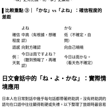
▌比較重點 ③｜「かな」vs「よね」：確信程度的
差距
よね
かな
確信
中高（有根據，想確
低（不確定，自
程度
認）
問）
語感
向對方確認
向自己喃喃
今日は雨ですよね？
例：
今日は雨かな。
（聽到預報了，再確
天氣
（看天色不確定）
認）
日文會話中的「ね・よ・かな」：實際情
境應用
日本人在日常對話中幾乎每句話都帶著終助詞，沒有終助詞的
語句在口語中往往顯得乾硬或失禮。以下整理了旅遊時最容易