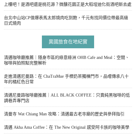
上樓吧！是酒吧還是桃花源？微醺花園正是大稻埕迪化街酒吧新去處
台北中山站CP值爆表馬太郎燒肉吃到飽，千元有找同價位帶最高級
日式燒肉
異國旅食在地紀實
清邁咖啡廳推薦｜隱身市區的綠意綠洲 OHB Cafe and Meal：空間、
咖啡與拍照點完整解析
走進清邁尼曼路：在 ChaTraMue 手標奶茶獨棟門市，品嚐傳承八十
年的橘紅色日常
清邁尼曼路咖啡廳推薦｜ALL BLACK COFFEE：只賣純黑咖啡的低
調巷弄專門店
清曼寺 Wat Chiang Man 攻略：清邁最古老寺廟的歷史與參拜指引
清邁 Akha Ama Coffee：在 The New Original 感受阿卡族的咖啡美學