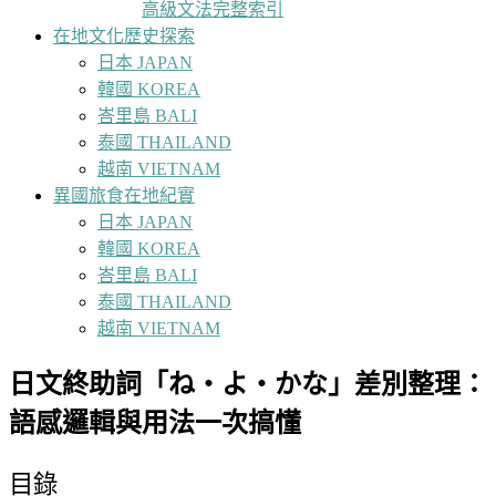
高級文法完整索引
在地文化歷史探索
日本 JAPAN
韓國 KOREA
峇里島 BALI
泰國 THAILAND
越南 VIETNAM
異國旅食在地紀實
日本 JAPAN
韓國 KOREA
峇里島 BALI
泰國 THAILAND
越南 VIETNAM
日文終助詞「ね・よ・かな」差別整理：
語感邏輯與用法一次搞懂
目錄