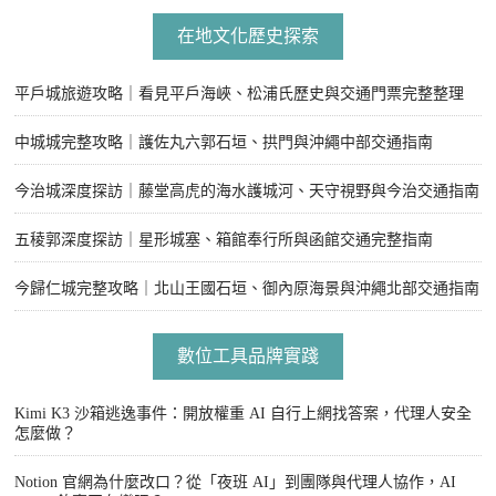
在地文化歷史探索
平戶城旅遊攻略｜看見平戶海峽、松浦氏歷史與交通門票完整整理
中城城完整攻略｜護佐丸六郭石垣、拱門與沖繩中部交通指南
今治城深度探訪｜藤堂高虎的海水護城河、天守視野與今治交通指南
五稜郭深度探訪｜星形城塞、箱館奉行所與函館交通完整指南
今歸仁城完整攻略｜北山王國石垣、御內原海景與沖繩北部交通指南
數位工具品牌實踐
Kimi K3 沙箱逃逸事件：開放權重 AI 自行上網找答案，代理人安全
怎麼做？
Notion 官網為什麼改口？從「夜班 AI」到團隊與代理人協作，AI