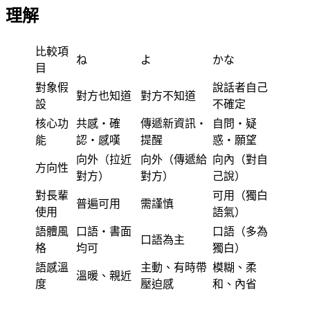
理解
比較項
ね
よ
かな
目
對象假
說話者自己
對方也知道
對方不知道
設
不確定
核心功
共感・確
傳遞新資訊・
自問・疑
能
認・感嘆
提醒
惑・願望
向外（拉近
向外（傳遞給
向內（對自
方向性
對方）
對方）
己說）
對長輩
可用（獨白
普遍可用
需謹慎
使用
語氣）
語體風
口語・書面
口語（多為
口語為主
格
均可
獨白）
語感溫
主動、有時帶
模糊、柔
溫暖、親近
度
壓迫感
和、內省