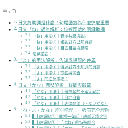
日文終助詞是什麼？句尾語氣為什麼這麼重要
日文「ね」語氣解析：拉近距離的關鍵助詞
「ね」用法①｜表示共感與認同
「ね」用法②｜確認對方已知資訊
「ね」用法③｜自言自語與感嘆
常見錯誤：
「よ」的用法解析：告知與提醒的差異
「よ」用法①｜傳遞對方不知道的資訊
「よ」用法②｜提醒與警告
「よ」的注意事項：
日文「かな」完整解析：疑問與願望
「かな」用法①｜帶情緒的不確定疑問
「かな」用法②｜自問自答
「かな」用法③｜表達願望（～ないかな）
「ね・よ・かな」差別整理：一張表完全理解
▌比較重點①｜同樣一句話，語感天壤之別
▌比較重點②｜「よね」的特殊組合