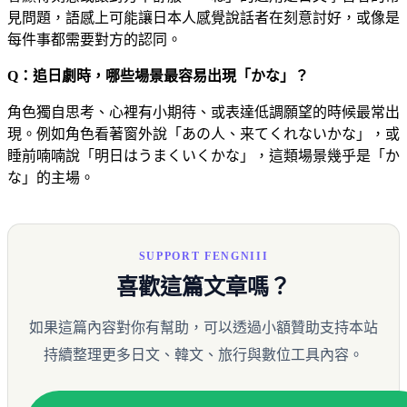
見問題，語感上可能讓日本人感覺說話者在刻意討好，或像是
每件事都需要對方的認同。
Q：追日劇時，哪些場景最容易出現「かな」？
角色獨自思考、心裡有小期待、或表達低調願望的時候最常出
現。例如角色看著窗外說「あの人、来てくれないかな」，或
睡前喃喃說「明日はうまくいくかな」，這類場景幾乎是「か
な」的主場。
SUPPORT FENGNIII
喜歡這篇文章嗎？
如果這篇內容對你有幫助，可以透過小額贊助支持本站
持續整理更多日文、韓文、旅行與數位工具內容。