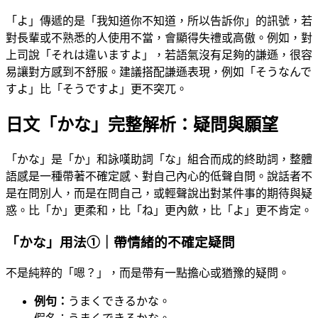
「よ」傳遞的是「我知道你不知道，所以告訴你」的訊號，若
對長輩或不熟悉的人使用不當，會顯得失禮或高傲。例如，對
上司說「それは違いますよ」，若語氣沒有足夠的謙遜，很容
易讓對方感到不舒服。建議搭配謙遜表現，例如「そうなんで
すよ」比「そうですよ」更不突兀。
日文「かな」完整解析：疑問與願望
「かな」是「か」和詠嘆助詞「な」組合而成的終助詞，整體
語感是一種帶著不確定感、對自己內心的低聲自問。說話者不
是在問別人，而是在問自己，或輕聲說出對某件事的期待與疑
惑。比「か」更柔和，比「ね」更內斂，比「よ」更不肯定。
「かな」用法①｜帶情緒的不確定疑問
不是純粹的「嗯？」，而是帶有一點擔心或猶豫的疑問。
例句：
うまくできるかな。