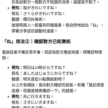
在告訴對方一個對方不知道的消息，語感就不對了。
例句：
桜がきれいですね。
假名：さくらがきれいですね。
翻譯：櫻花好美呢。
旅遊時兩人一起看到同樣風景，很自然地說出「ね」，
帶著分享這份感動的溫度。
「ね」用法②｜確認對方已知資訊
當說話者不確定某件事，但認為對方應該知道，想確認時使
用。
例句：
明日は10時からですね？
假名：あしたはじゅうじからですね？
翻譯：明天是從10點開始對吧？
以上升音調說，是向對方確認的語氣。有種「我記得是
這樣，但還是想再確認一下」的感覺。
例句：
先に行きますね。
假名：さきにいきますね。