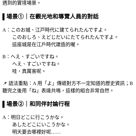
遇到的實境場景。
▌場景①｜在觀光地和導覽人員的對話
A：このお城、江戸時代に建てられたんですよ。
このおしろ、えどじだいにたてられたんですよ。
這座城是在江戶時代建造的喔。
B：へえ、すごいですね。
へえ、すごいですね。
哇，真厲害呢。
📌 語法重點：A 用「よ」傳遞對方不一定知道的歷史資訊；B
聽完之後用「ね」表達共鳴，這樣的組合非常自然。
▌場景②｜和同伴討論行程
A：明日どこに行こうかな。
あしたどこにいこうかな。
明天要去哪裡好呢……