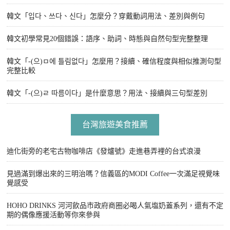
韓文「입다、쓰다、신다」怎麼分？穿戴動詞用法、差別與例句
韓文初學常見20個錯誤：語序、助詞、時態與自然句型完整整理
韓文「-(으)ㅁ에 틀림없다」怎麼用？接續、確信程度與相似推測句型
完整比較
韓文「-(으)ㄹ 따름이다」是什麼意思？用法、接續與三句型差別
台灣旅遊美食推薦
迪化街旁的老宅古物咖啡店《發爐號》走進巷弄裡的台式浪漫
見過滿到爆出來的三明治嗎？信義區的MODI Coffee一次滿足視覺味
覺感受
HOHO DRINKS 河河飲品市政府商圈必喝人氣塩奶蓋系列，還有不定
期的偶像應援活動等你來參與