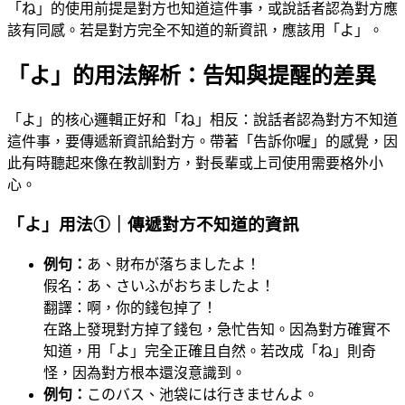
「ね」的使用前提是對方也知道這件事，或說話者認為對方應
該有同感。若是對方完全不知道的新資訊，應該用「よ」。
「よ」的用法解析：告知與提醒的差異
「よ」的核心邏輯正好和「ね」相反：說話者認為對方不知道
這件事，要傳遞新資訊給對方。帶著「告訴你喔」的感覺，因
此有時聽起來像在教訓對方，對長輩或上司使用需要格外小
心。
「よ」用法①｜傳遞對方不知道的資訊
例句：
あ、財布が落ちましたよ！
假名：あ、さいふがおちましたよ！
翻譯：啊，你的錢包掉了！
在路上發現對方掉了錢包，急忙告知。因為對方確實不
知道，用「よ」完全正確且自然。若改成「ね」則奇
怪，因為對方根本還沒意識到。
例句：
このバス、池袋には行きませんよ。