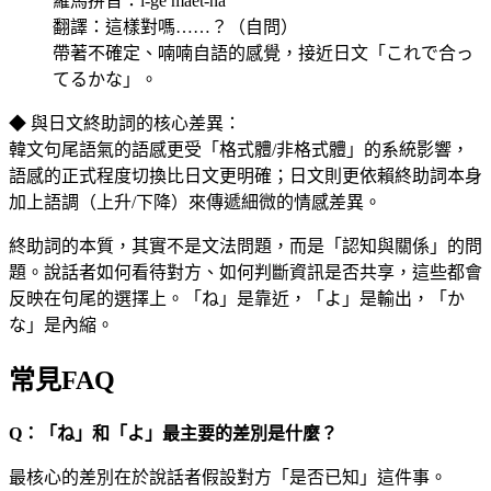
羅馬拼音：i-ge maet-na
翻譯：這樣對嗎……？（自問）
帶著不確定、喃喃自語的感覺，接近日文「これで合っ
てるかな」。
◆ 與日文終助詞的核心差異：
韓文句尾語氣的語感更受「格式體/非格式體」的系統影響，
語感的正式程度切換比日文更明確；日文則更依賴終助詞本身
加上語調（上升/下降）來傳遞細微的情感差異。
終助詞的本質，其實不是文法問題，而是「認知與關係」的問
題。說話者如何看待對方、如何判斷資訊是否共享，這些都會
反映在句尾的選擇上。「ね」是靠近，「よ」是輸出，「か
な」是內縮。
常見FAQ
Q：「ね」和「よ」最主要的差別是什麼？
最核心的差別在於說話者假設對方「是否已知」這件事。