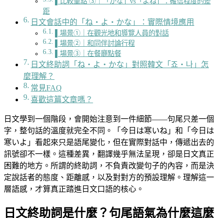
▌比較重點 ③｜「かな」vs「よね」：確信程度的差
距
日文會話中的「ね・よ・かな」：實際情境應用
▌場景①｜在觀光地和導覽人員的對話
▌場景②｜和同伴討論行程
▌場景③｜在餐廳點餐
日文終助詞「ね・よ・かな」對照韓文「죠・나」怎
麼理解？
常見FAQ
喜歡這篇文章嗎？
日文學到一個階段，會開始注意到一件細節——句尾只差一個
字，整句話的溫度就完全不同。「今日は寒いね」和「今日は
寒いよ」看起來只是語尾變化，但在實際對話中，傳遞出去的
訊號卻不一樣。這種差異，翻譯幾乎無法呈現，卻是日文真正
困難的地方。所謂的終助詞，不負責改變句子的內容，而是決
定說話者的態度、距離感，以及對對方的預設理解。理解這一
層語感，才算真正踏進日文口語的核心。
日文終助詞是什麼？句尾語氣為什麼這麼