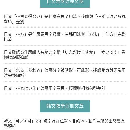
日文教學近期文章
日文「〜禁じ得ない」是什麼意思？用法、接續與「〜ずにはいられ
ない」差別
日文「〜方」是什麼意思？接續、三種用法與「方法」「仕方」完整
比較
日文敬語為什麼讓人有壓力？從「いただけますか」「幸いです」看
懂禮貌壓迫感
日文「れる／られる」怎麼分？被動形、可能形、迷惑受身與尊敬用
法完整解析
日文「〜とはいえ」怎麼用？意思、接續與相似句型差別
韓文教學近期文章
韓文「에／에서」差在哪？存在位置、目的地、動作場所與出發點完
整解析