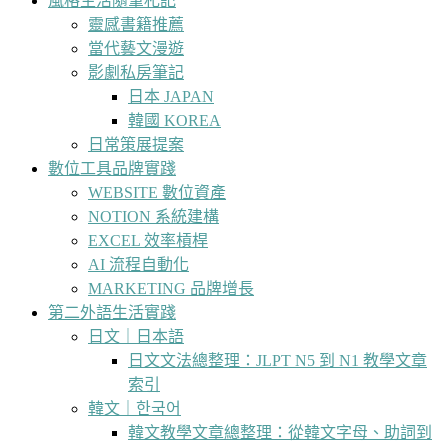
風格生活隨筆札記
靈感書籍推薦
當代藝文漫遊
影劇私房筆記
日本 JAPAN
韓國 KOREA
日常策展提案
數位工具品牌實踐
WEBSITE 數位資產
NOTION 系統建構
EXCEL 效率槓桿
AI 流程自動化
MARKETING 品牌增長
第二外語生活實踐
日文｜日本語
日文文法總整理：JLPT N5 到 N1 教學文章
索引
韓文｜한국어
韓文教學文章總整理：從韓文字母、助詞到