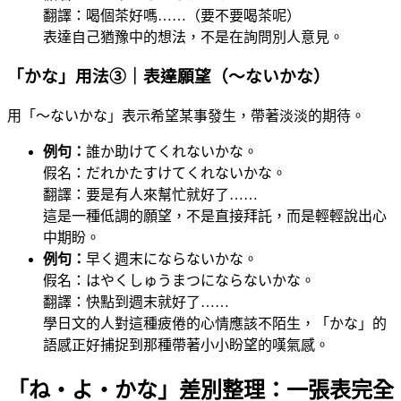
翻譯：喝個茶好嗎……（要不要喝茶呢）
表達自己猶豫中的想法，不是在詢問別人意見。
「かな」用法③｜表達願望（～ないかな）
用「～ないかな」表示希望某事發生，帶著淡淡的期待。
例句：
誰か助けてくれないかな。
假名：だれかたすけてくれないかな。
翻譯：要是有人來幫忙就好了……
這是一種低調的願望，不是直接拜託，而是輕輕說出心
中期盼。
例句：
早く週末にならないかな。
假名：はやくしゅうまつにならないかな。
翻譯：快點到週末就好了……
學日文的人對這種疲倦的心情應該不陌生，「かな」的
語感正好捕捉到那種帶著小小盼望的嘆氣感。
「ね・よ・かな」差別整理：一張表完全