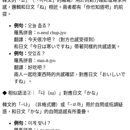
韓文的「죠」（「이지요」的縮寫）用於向對方確認或尋求共
感，邏輯和日文「ね」相近。兩者都有「你也知道吧」的前
提。
例句：
오늘 춥죠？
羅馬拼音：o-neul chup-jyo
翻譯：今天很冷吧？（對方也感受得到）
和日文「今日は寒いですね」帶著同樣的共感語氣。
例句：
맛있죠？
羅馬拼音：mas-it-jyo
翻譯：好吃吧？
兩人一起吃東西時的共感確認，對應日文「おいしいで
すね」。
◆ 相似語法②｜「나（na）」對應日文「かな」
韓文的「~나」（非格式體）或「~ㄹ까」用於自問或低調疑
惑，和日文「かな」的自問語感有所重疊。
例句：
이게 맞나？