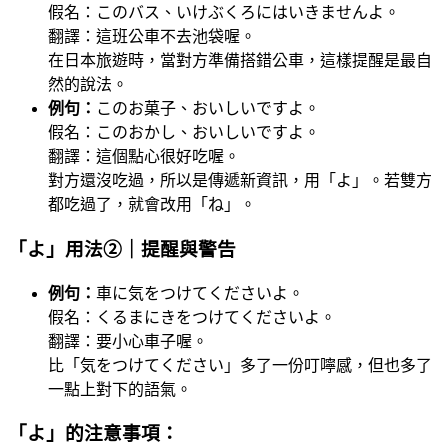
假名：このバス、いけぶくろにはいきませんよ。
翻譯：這班公車不去池袋喔。
在日本旅遊時，當對方準備搭錯公車，這樣提醒是最自
然的說法。
例句：
このお菓子、おいしいですよ。
假名：このおかし、おいしいですよ。
翻譯：這個點心很好吃喔。
對方還沒吃過，所以是傳遞新資訊，用「よ」。若雙方
都吃過了，就會改用「ね」。
「よ」用法②｜提醒與警告
例句：
車に気をつけてくださいよ。
假名：くるまにきをつけてくださいよ。
翻譯：要小心車子喔。
比「気をつけてください」多了一份叮嚀感，但也多了
一點上對下的語氣。
「よ」的注意事項：