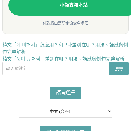
小額支持本站
付款將由藍新金流安全處理
韓文「에 비해서」怎麼用？和보다差別在哪？用法、語感與例
文
句完整解析
章
韓文「듯이 vs 처럼」差別在哪？用法、語感與例句完整解析
導
搜
搜尋
尋
覽
文
章
語言選擇