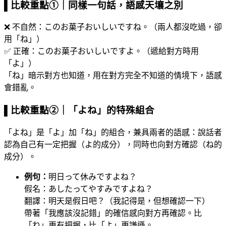
▌比較重點①｜同樣一句話，語感天壤之別
❌ 不自然：このお菓子おいしいですね。（兩人都沒吃過，卻
用「ね」）
✅ 正確：このお菓子おいしいですよ。（遞給對方時用
「よ」）
「ね」暗示對方也知道，用在對方完全不知道的情境下，語感
會錯亂。
▌比較重點②｜「よね」的特殊組合
「よね」是「よ」加「ね」的組合，兼具兩者的語感：說話者
認為自己有一定把握（よ的成分），同時也向對方確認（ね的
成分）。
例句：
明日って休みですよね？
假名：あしたってやすみですよね？
翻譯：明天是假日吧？（我記得是，但想確認一下）
帶著「我應該沒記錯」的確信感向對方再確認。比
「ね」更有把握，比「よ」更謙遜。