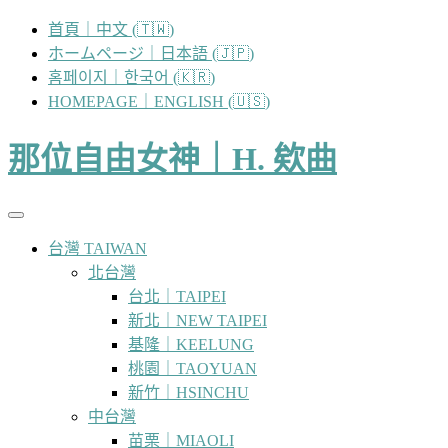
跳
首頁｜中文 (🇹🇼)
至
ホームページ｜日本語 (🇯🇵)
主
홈페이지｜한국어 (🇰🇷)
要
HOMEPAGE｜ENGLISH (🇺🇸)
內
容
那位自由女神｜H. 欸曲
台灣 TAIWAN
北台灣
台北｜TAIPEI
新北｜NEW TAIPEI
基隆｜KEELUNG
桃園｜TAOYUAN
新竹｜HSINCHU
中台灣
苗栗｜MIAOLI