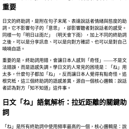
重要
日文的終助詞，是附在句子末尾、表達說話者情緒與態度的助
詞。它不影響句子的「意思」，卻影響聽者對說話者的感受。
同樣一句「明日は雨だ」（明天會下雨），加上不同的終助詞
之後，可以是分享訊息、可以是向對方確認、也可以是對自己
喃喃自語。
重要的是，終助詞用錯，會讓日本人感到「奇怪」——不是文
法錯誤，而是語感失調。學日文的人常見的困境是：「ね」用
太多，什麼句子都加「ね」，反而讓日本人覺得有點奇怪。追
根究柢，這三個終助詞的語感差異，源自一個核心邏輯：說話
者認為對方「知不知道」這件事。
日文「ね」語氣解析：拉近距離的關鍵助
詞
「ね」是所有終助詞中使用頻率最高的一個，核心邏輯是：說