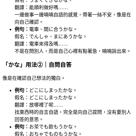
假名：うまくできるかな。
翻譯：能順利做好嗎……
一邊做事一邊喃喃自語的感覺，帶著一絲不安，像是在
向自己確認。
例句：
電車、間に合うかな。
假名：でんしゃ、まにあうかな。
翻譯：電車來得及嗎……
不是在問別人，而是自己心裡有點著急，喃喃說出來。
「かな」用法②｜自問自答
像是在確認自己想法的獨白。
例句：
どこにしまったかな。
假名：どこにしまったかな。
翻譯：放哪裡了呢……
找東西時的自言自語，完全是向自己提問，沒有要別人
回答的意思。
例句：
お茶でも飲もうかな。
假名：おちゃでものもうかな。