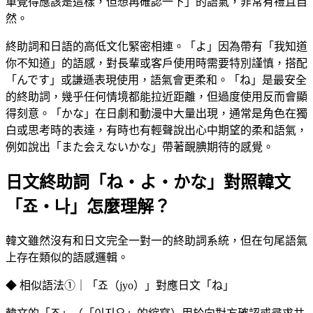
單覺得應該是這樣，但想再確認一下」的語氣，非常有禮且自
然。
終助詞和日語的高低文化緊密相連。「よ」因為帶有「我知道
你不知道」的語感，對長輩或客戶使用時需要特別謹慎，搭配
「んです」或謙遜表現使用，語氣會更柔和。「ね」是最安全
的終助詞，幾乎任何情境都能拉近距離，但過度使用反而會顯
得刻意。「かな」在日劇和動漫中大量出現，通常是角色在獨
白或思考時的表達，有時也有輕聲說出心中期望的柔和語氣，
例如說出「また会えないかな」帶著靦腆期待的感覺。
日文終助詞「ね・よ・かな」對照韓文
「죠・나」怎麼理解？
韓文雖然沒有和日文完全一對一的終助詞系統，但在句尾語氣
上存在類似的語感邏輯。
◆ 相似語法①｜「죠（jyo）」對應日文「ね」