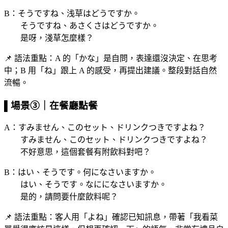
B：そうですね、浅草はどうですか。
そうですね、あさくさはどうですか。
是呀，淺草怎麼樣？
📌 語法重點：A 的「かな」是自問，表達還沒決定、在思考
中；B 用「ね」跟上 A 的感受，再提出建議。整段對話自然
流暢。
▌場景③｜在餐廳點餐
A：すみません、このセット、ドリンクつきですよね？
すみません、このセット、ドリンクつきですよね？
不好意思，這個套餐有附飲料對吧？
B：はい、そうです。何になさいますか。
はい、そうです。なにになさいますか。
是的，請問要什麼飲料呢？
📌 語法重點：客人用「よね」確認已知訊息，帶著「我看菜