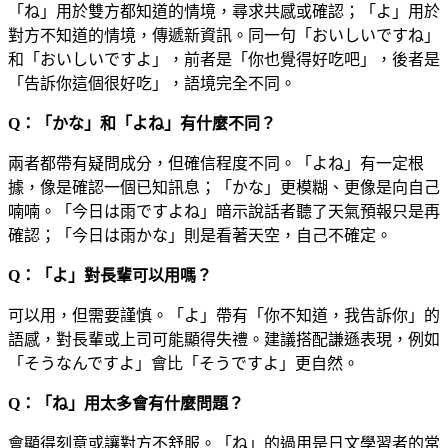
「ね」用於雙方都知道的情境，尋求共感或確認；「よ」用於
對方不知道的情境，傳遞新資訊。同一句「おいしいですね」
和「おいしいですよ」，前者是「你也覺得好吃吧」，後者是
「告訴你這個很好吃」，語境完全不同。
Q：「かな」和「よね」有什麼不同？
兩者都帶有疑問成分，但確信程度不同。「よね」有一定根
據，像是確認一個已知訊息；「かな」更模糊、更像是向自己
喃喃。「今日は雨ですよね」暗示說話者聽了天氣預報只是再
確認；「今日は雨かな」則是看著天空，自己不確定。
Q：「よ」對長輩可以用嗎？
可以用，但需要謹慎。「よ」帶有「你不知道，我告訴你」的
語感，對長輩或上司可能顯得失禮。建議搭配謙遜表現，例如
「そうなんですよ」會比「そうですよ」更自然。
Q：「ね」用太多會有什麼問題？
會顯得刻意或讓對方不舒服。「ね」的過用是日文學習者的常