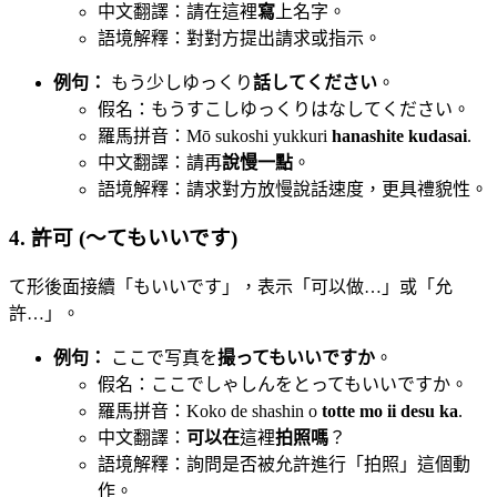
中文翻譯：請在這裡
寫
上名字。
語境解釋：對對方提出請求或指示。
例句：
もう少しゆっくり
話してください
。
假名：もうすこしゆっくりはなしてください。
羅馬拼音：Mō sukoshi yukkuri
hanashite kudasai
.
中文翻譯：請再
說慢一點
。
語境解釋：請求對方放慢說話速度，更具禮貌性。
4. 許可 (〜てもいいです)
て形後面接續「もいいです」，表示「可以做…」或「允
許…」。
例句：
ここで写真を
撮ってもいいですか
。
假名：ここでしゃしんをとってもいいですか。
羅馬拼音：Koko de shashin o
totte mo ii desu ka
.
中文翻譯：
可以在
這裡
拍照嗎
？
語境解釋：詢問是否被允許進行「拍照」這個動
作。