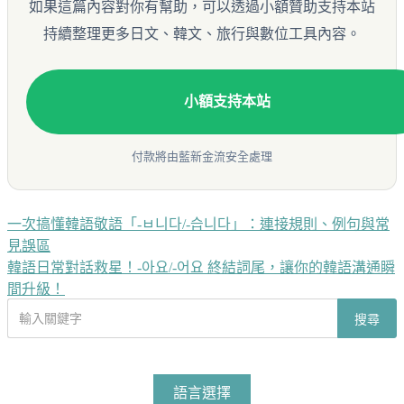
如果這篇內容對你有幫助，可以透過小額贊助支持本站
持續整理更多日文、韓文、旅行與數位工具內容。
小額支持本站
付款將由藍新金流安全處理
一次搞懂韓語敬語「-ㅂ니다/-습니다」：連接規則、例句與常
文
見誤區
章
韓語日常對話救星！-아요/-어요 終結詞尾，讓你的韓語溝通瞬
導
間升級！
搜
覽
搜尋
尋
文
章
語言選擇