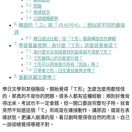
問路
表達狀況
口語縮略範例
韓語的「-고」與「-아서/어서」：相似卻不同的連接
詞
韓日語法比較：從「て形」看兩種語言的邏輯
學習者最常問：為什麼「て形」這麼容易搞混？
為什麼中文母語者特別容易搞不清楚て形？
て形最核心的功能是什麼？
て形可以用來表示所有「因為」嗎？
只學會て形，日文會話會進步嗎？
喜歡這篇文章嗎？
學日文學到某個階段，開始覺得「て形」怎麼怎麼用都怪怪
的，那真的不是你的問題。很多人都有這種經驗：規則好像背
得出來，考試也不一定會錯，但一開口要說完整句子時，就會
突然不知道這個「て」到底是在連接動作、講原因，還是在表
達狀態。更讓人崩潰的是，看日劇時覺得很自然的用法，自己
一說卻總覺得哪裡不對。