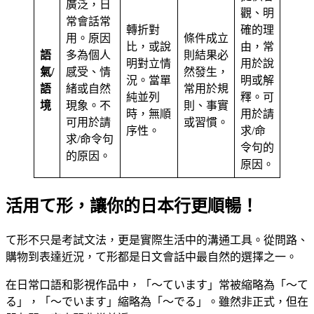
廣泛，日
觀、明
常會話常
轉折對
確的理
用。原因
條件成立
比，或說
由，常
語
多為個人
則結果必
明對立情
用於說
氣/
感受、情
然發生，
況。當單
明或解
語
緒或自然
常用於規
純並列
釋。可
境
現象。不
則、事實
時，無順
用於請
可用於請
或習慣。
序性。
求/命
求/命令句
令句的
的原因。
原因。
活用て形，讓你的日本行更順暢！
て形不只是考試文法，更是實際生活中的溝通工具。從問路、
購物到表達近況，て形都是日文會話中最自然的選擇之一。
在日常口語和影視作品中，「〜ています」常被縮略為「〜て
る」，「〜でいます」縮略為「〜でる」。雖然非正式，但在