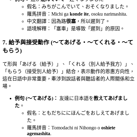
假名：みちがこんでいて、おそくなりました。
羅馬拼音：Michi ga
konde ite
, osoku narimashita.
中文翻譯：因為路
很塞
，所以遲到了。
語境解釋：「塞車」是導致「遲到」的原因。
7. 給予與接受動作 (〜てあげる・〜てくれる・〜て
もらう)
て形與「あげる（給予）」、「くれる（別人給予我方）」、
「もらう（接受別人給予）」結合，表示動作的恩惠方向性，
這在日語中非常重要，牽涉到說話者與聽話者的人際關係和立
場。
例句 (〜てあげる)：
友達に日本語を
教えてあげまし
た
。
假名：ともだちににほんごをおしえてあげまし
た。
羅馬拼音：Tomodachi ni Nihongo o
oshiete
agemashita
.