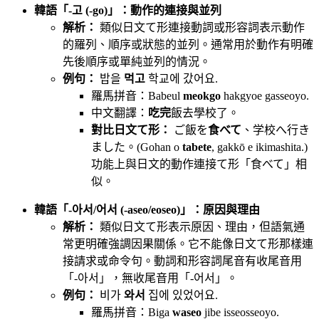
韓語「-고 (-go)」：動作的連接與並列
解析：
類似日文て形連接動詞或形容詞表示動作
的羅列、順序或狀態的並列。通常用於動作有明確
先後順序或單純並列的情況。
例句：
밥을
먹고
학교에 갔어요.
羅馬拼音：Babeul
meokgo
hakgyoe gasseoyo.
中文翻譯：
吃完
飯去學校了。
對比日文て形：
ご飯を
食べて
、学校へ行き
ました。(Gohan o
tabete
, gakkō e ikimashita.)
功能上與日文的動作連接て形「食べて」相
似。
韓語「-아서/어서 (-aseo/eoseo)」：原因與理由
解析：
類似日文て形表示原因、理由，但語氣通
常更明確強調因果關係。它不能像日文て形那樣連
接請求或命令句。動詞和形容詞尾音有收尾音用
「-아서」，無收尾音用「-어서」。
例句：
비가
와서
집에 있었어요.
羅馬拼音：Biga
waseo
jibe isseosseoyo.