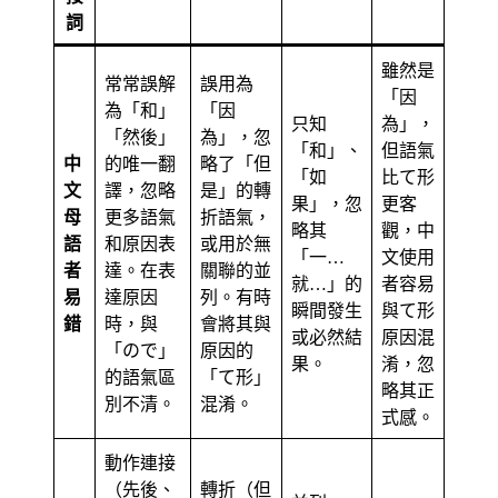
詞
雖然是
常常誤解
誤用為
「因
為「和」
「因
只知
為」，
「然後」
為」，忽
「和」、
但語氣
中
的唯一翻
略了「但
「如
比て形
文
譯，忽略
是」的轉
果」，忽
更客
母
更多語氣
折語氣，
略其
觀，中
語
和原因表
或用於無
「一…
文使用
者
達。在表
關聯的並
就…」的
者容易
易
達原因
列。有時
瞬間發生
與て形
錯
時，與
會將其與
或必然結
原因混
「ので」
原因的
果。
淆，忽
的語氣區
「て形」
略其正
別不清。
混淆。
式感。
動作連接
（先後、
轉折（但