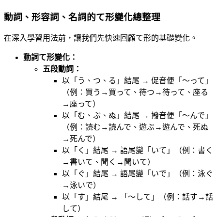
動詞、形容詞、名詞的て形變化總整理
在深入學習用法前，讓我們先快速回顧て形的基礎變化。
動詞て形變化：
五段動詞：
以「う、つ、る」結尾 → 促音便「〜って」
（例：買う→買って、待つ→待って、座る
→座って）
以「む、ぶ、ぬ」結尾 → 撥音便「〜んで」
（例：読む→読んで、遊ぶ→遊んで、死ぬ
→死んで）
以「く」結尾 → 語尾變「いて」（例：書く
→書いて、聞く→聞いて）
以「ぐ」結尾 → 語尾變「いで」（例：泳ぐ
→泳いで）
以「す」結尾 → 「〜して」（例：話す→話
して）