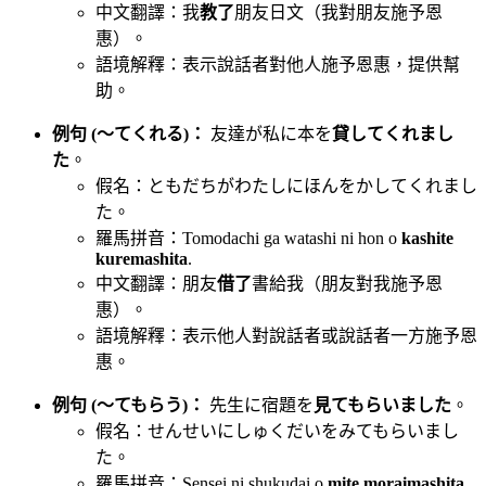
中文翻譯：我
教了
朋友日文（我對朋友施予恩
惠）。
語境解釋：表示說話者對他人施予恩惠，提供幫
助。
例句 (〜てくれる)：
友達が私に本を
貸してくれまし
た
。
假名：ともだちがわたしにほんをかしてくれまし
た。
羅馬拼音：Tomodachi ga watashi ni hon o
kashite
kuremashita
.
中文翻譯：朋友
借了
書給我（朋友對我施予恩
惠）。
語境解釋：表示他人對說話者或說話者一方施予恩
惠。
例句 (〜てもらう)：
先生に宿題を
見てもらいました
。
假名：せんせいにしゅくだいをみてもらいまし
た。
羅馬拼音：Sensei ni shukudai o
mite moraimashita
.