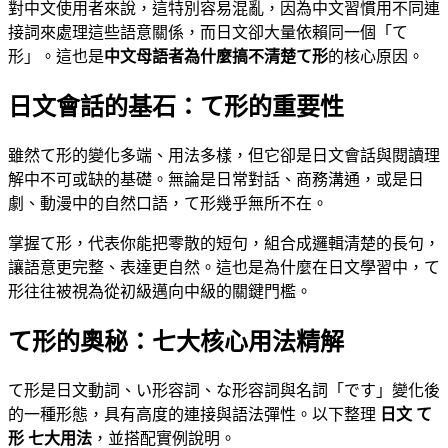
對中文使用者來說，這特別容易混亂，因為中文習慣用不同連
接詞來處理這些語意關係，而日文卻大量依賴同一個「て
形」。這也是
中文母語者為什麼搞不清楚て形
的核心原因。
日文會話的基石：て形的重要性
雖然て形的變化多端、用法多樣，但它卻是日文會話與閱讀理
解中不可或缺的基礎。無論是日常對話、商務溝通，或是日
劇、動漫中的自然口語，て形幾乎無所不在。
掌握て形，代表你能把零散的短句，組合成邏輯清楚的長句，
讓語意更完整、表達更自然。這也是為什麼在日文學習中，て
形往往被視為從初級邁向中級的關鍵門檻。
て形的奧秘：七大核心用法精解
て形是日文動詞、い形容詞、な形容詞與名詞「です」變化後
的一種形態，具有高度的連接與語法彈性。以下整理
日文 て
形 七大用法
，並搭配實例說明。