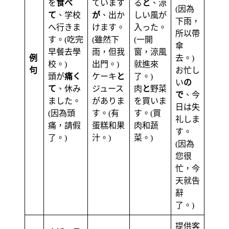
を
食べ
ています
る
と
、涼
(因為
て
、学校
が
、出か
しい風が
下雨，
へ行きま
けます。
入った。
所以帶
す。(吃完
(雖然下
(一開
傘
早餐去學
雨，但我
窗，涼風
例
去。)
校。)
出門。)
就進來
句
お忙し
頭が
痛く
ケーキ
と
了。)
い
の
て
、休み
ジュース
肉
と
野菜
で
、今
ました。
がありま
を買いま
日は失
(因為頭
す。(有
す。(買
礼しま
痛，請假
蛋糕和果
肉和蔬
す。
了。)
汁。)
菜。)
(因為
您很
忙，今
天就告
辭
了。)
提供客