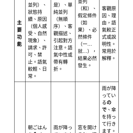
並列
並列）、
是）、單
（和）、
客觀原
狀態持
純並列
假定條件
因、理
續、原因
（無順
主
（如
由，語
（個人感
序）、客
要
果）、必
氣較正
受、自然
觀描述、
功
然條件
式或說
現象）、
引起對方
能
（一…
明性。
請求、許
注意。語
就…），
常用於
可、禁
氣中性或
結果必然
解釋。
止。語氣
帶有轉
發生。
較輕、日
折。
常。
雨が降
ってい
る
の
で
、傘
を持っ
て行き
朝ごはん
雨が降っ
窓を開け
ます。