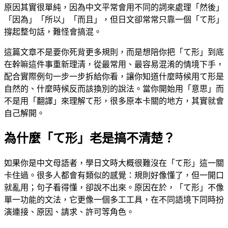
原因其實很單純，因為中文平常會用不同的詞來處理「然後」
「因為」「所以」「而且」，但日文卻常常只靠一個「て形」
撐起整句話，難怪會搞混。
這篇文章不是要你死背更多規則，而是想陪你把「て形」到底
在幹嘛這件事重新理清，從最常用、最容易混淆的情境下手，
配合實際例句一步一步拆給你看，讓你知道什麼時候用て形是
自然的、什麼時候反而該換別的說法。當你開始用「意思」而
不是用「翻譯」來理解て形，很多原本卡關的地方，其實就會
自己解開。
為什麼「て形」老是搞不清楚？
如果你是中文母語者，學日文時大概很難沒在「て形」這一關
卡住過。很多人都會有類似的感覺：規則好像懂了，但一開口
就亂用；句子看得懂，卻說不出來。原因在於，「て形」不像
單一功能的文法，它更像一個多工工具，在不同語境下同時扮
演連接、原因、請求、許可等角色。