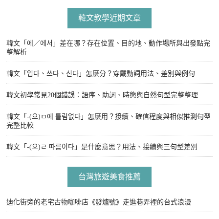
韓文教學近期文章
韓文「에／에서」差在哪？存在位置、目的地、動作場所與出發點完
整解析
韓文「입다、쓰다、신다」怎麼分？穿戴動詞用法、差別與例句
韓文初學常見20個錯誤：語序、助詞、時態與自然句型完整整理
韓文「-(으)ㅁ에 틀림없다」怎麼用？接續、確信程度與相似推測句型
完整比較
韓文「-(으)ㄹ 따름이다」是什麼意思？用法、接續與三句型差別
台灣旅遊美食推薦
迪化街旁的老宅古物咖啡店《發爐號》走進巷弄裡的台式浪漫