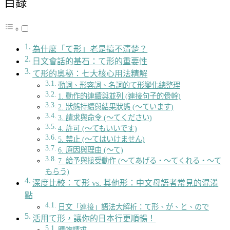
目錄
為什麼「て形」老是搞不清楚？
日文會話的基石：て形的重要性
て形的奧秘：七大核心用法精解
動詞、形容詞、名詞的て形變化總整理
1. 動作的連續與並列 (連接句子的骨幹)
2. 狀態持續與結果狀態 (〜ています)
3. 請求與命令 (〜てください)
4. 許可 (〜てもいいです)
5. 禁止 (〜てはいけません)
6. 原因與理由 (〜て)
7. 給予與接受動作 (〜てあげる・〜てくれる・〜て
もらう)
深度比較：て形 vs. 其他形：中文母語者常見的混淆
點
日文「連接」語法大解析：て形、が、と、ので
活用て形，讓你的日本行更順暢！
購物請求