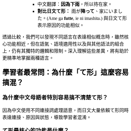
中文翻譯：
因為下雨
，所以待在家。
對比日文て形：
雨が
降って
、家にいまし
た。(Ame ga
futte
, ie ni imashita.) 與日文て形
表示原因的功能相似。
透過比較，我們可以發現不同語言在表達相似概念時，雖然核
心功能相近，但在語氣、語境適用性以及與其他語法的組合
上，仍有其獨特的邏輯和限制。深入理解這些差異，將有助於
更精準地掌握兩種語言。
學習者最常問：為什麼「て形」這麼容易
搞混？
為什麼中文母語者特別容易搞不清楚て形？
因為中文使用不同連接詞處理語意，而日文大量依賴て形同時
表達連接、原因與狀態，導致學習者混淆。
て形最核心的功能是什麼？