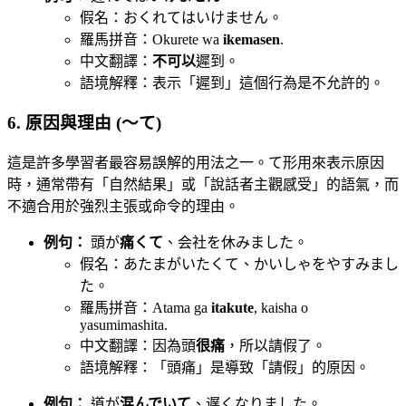
假名：おくれてはいけません。
羅馬拼音：Okurete wa
ikemasen
.
中文翻譯：
不可以
遲到。
語境解釋：表示「遲到」這個行為是不允許的。
6. 原因與理由 (〜て)
這是許多學習者最容易誤解的用法之一。て形用來表示原因
時，通常帶有「自然結果」或「說話者主觀感受」的語氣，而
不適合用於強烈主張或命令的理由。
例句：
頭が
痛くて
、会社を休みました。
假名：あたまがいたくて、かいしゃをやすみまし
た。
羅馬拼音：Atama ga
itakute
, kaisha o
yasumimashita.
中文翻譯：因為頭
很痛
，所以請假了。
語境解釋：「頭痛」是導致「請假」的原因。
例句：
道が
混んでいて
、遅くなりました。