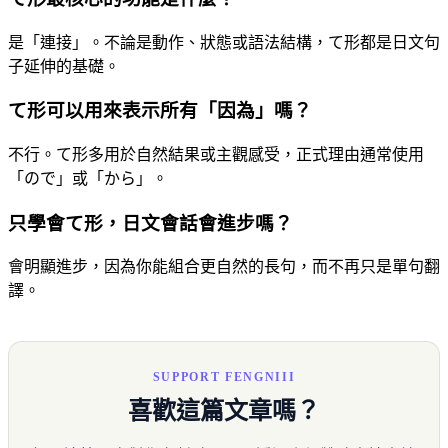
是「連接」。不論是動作、狀態或語法結構，て形都是日文句
子延伸的基礎。
て形可以用來表示所有「因為」嗎？
不行。て形多用於自然結果或主觀感受，正式理由通常使用
「ので」或「から」。
只學會て形，日文會話會進步嗎？
會明顯進步，因為你能組合更自然的長句，而不再只是單句翻
譯。
SUPPORT FENGNIII
喜歡這篇文章嗎？