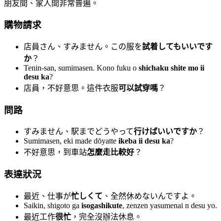
朋友間、家人間非常普遍。
購物請求
店員さん、すみません。この服を
試着してもいいです
か
？
Tenin-san, sumimasen. Kono fuku o
shichaku shite mo ii
desu ka
?
店員，不好意思。這件衣服
可以試穿嗎
？
問路
すみません、駅までどうやって
行けばいいですか
？
Sumimasen, eki made dōyatte
ikeba ii desu ka
?
不好意思，到車站
怎麼走比較好
？
表達狀況
最近、仕事が
忙しくて
、全然休めないんですよ。
Saikin, shigoto ga
isogashikute
, zenzen yasumenai n desu yo.
最近工作
很忙
，完全沒辦法休息。