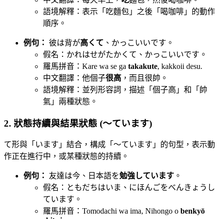
語境解釋：表示「吃麵包」之後「喝咖啡」的動作
順序。
例句：
彼は背が
高くて
、かっこいいです。
假名：かれはせがたかくて、かっこいいです。
羅馬拼音：Kare wa se ga
takakute
, kakkoii desu.
中文翻譯：他個子
很高
，而且很帥。
語境解釋：並列形容詞，描述「個子高」和「帥
氣」兩種狀態。
2. 狀態持續與結果狀態 (〜ています)
て形與「います」結合，構成「〜ています」的句型，表示動
作正在進行中，或某種狀態的持續。
例句：
友達は今、日本語を
勉強しています
。
假名：ともだちはいま、にほんごをべんきょうし
ています。
羅馬拼音：Tomodachi wa ima, Nihongo o
benkyō