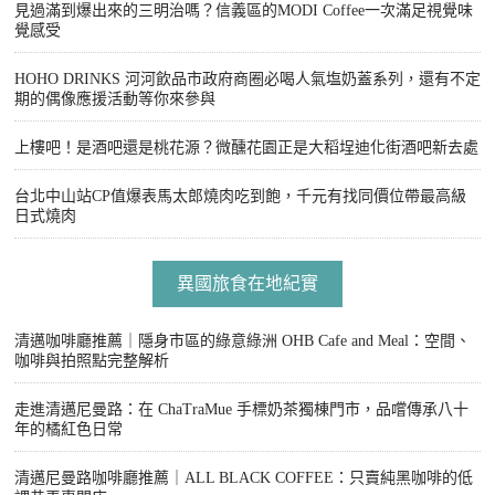
見過滿到爆出來的三明治嗎？信義區的MODI Coffee一次滿足視覺味
覺感受
HOHO DRINKS 河河飲品市政府商圈必喝人氣塩奶蓋系列，還有不定
期的偶像應援活動等你來參與
上樓吧！是酒吧還是桃花源？微醺花園正是大稻埕迪化街酒吧新去處
台北中山站CP值爆表馬太郎燒肉吃到飽，千元有找同價位帶最高級
日式燒肉
異國旅食在地紀實
清邁咖啡廳推薦｜隱身市區的綠意綠洲 OHB Cafe and Meal：空間、
咖啡與拍照點完整解析
走進清邁尼曼路：在 ChaTraMue 手標奶茶獨棟門市，品嚐傳承八十
年的橘紅色日常
清邁尼曼路咖啡廳推薦｜ALL BLACK COFFEE：只賣純黑咖啡的低