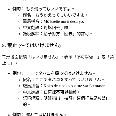
例句：
もう帰ってもいいですよ。
假名：もうかえってもいいですよ。
羅馬拼音：Mō kaette mo ii desu yo.
中文翻譯：
可以
回去了喔。
語境解釋：給予對方「回去」的許可。
5. 禁止 (〜てはいけません)
て形後面接續「はいけません」，表示「不可以做…」或「禁
止…」。
例句：
ここでタバコを
吸ってはいけません
。
假名：ここでタバコをすってはいけません。
羅馬拼音：Koko de tabako o
sutte wa ikemasen
.
中文翻譯：在這裡
不可以抽菸
。
語境解釋：明確指出「抽菸」這個行為是被禁止
的。
例句：
遅れては
いけません
。