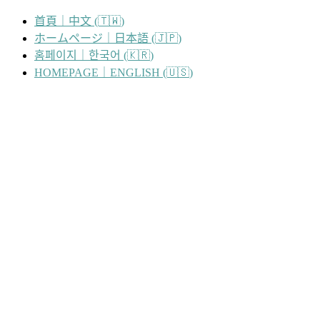
跳
首頁｜中文 (🇹🇼)
至
ホームページ｜日本語 (🇯🇵)
主
홈페이지｜한국어 (🇰🇷)
要
HOMEPAGE｜ENGLISH (🇺🇸)
內
容