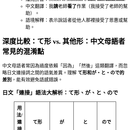
中文翻譯：我
請
老師
看了
作業（我接受了老師的幫
助）。
語境解釋：表示說話者從他人那裡接受了恩惠或幫
助。
深度比較：て形 vs. 其他形：中文母語者
常見的混淆點
中文母語者常因為過度依賴「因為」「然後」這類翻譯，而忽
略日文連接詞之間的語氣差異。理解
て形和が・と・ので的
差別
，能有效避免語感錯誤。
日文「連接」語法大解析：て形、が、と、ので
用
法/
連
て形
が
と
ので
接