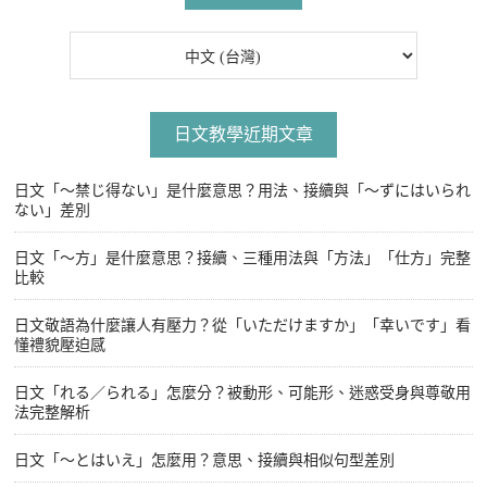
日文教學近期文章
日文「〜禁じ得ない」是什麼意思？用法、接續與「〜ずにはいられ
ない」差別
日文「〜方」是什麼意思？接續、三種用法與「方法」「仕方」完整
比較
日文敬語為什麼讓人有壓力？從「いただけますか」「幸いです」看
懂禮貌壓迫感
日文「れる／られる」怎麼分？被動形、可能形、迷惑受身與尊敬用
法完整解析
日文「〜とはいえ」怎麼用？意思、接續與相似句型差別