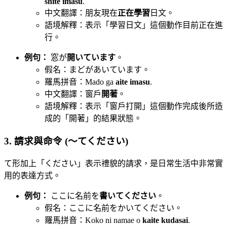
shite imasu
.
中文翻譯：朋友現在
正在學習
日文。
語境解釋：表示「學習日文」這個動作目前正在進
行。
例句：
窓が
開いています
。
假名：まどがあいています。
羅馬拼音：Mado ga
aite imasu
.
中文翻譯：窗戶
開著
。
語境解釋：表示「窗戶打開」這個動作完成後所造
成的「開著」的結果狀態。
3. 請求與命令 (〜てください)
て形加上「ください」表示禮貌的請求，是日常生活中非常實
用的表達方式。
例句：
ここに名前を
書いてください
。
假名：ここに名前をかいてください。
羅馬拼音：Koko ni namae o
kaite kudasai
.