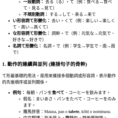
一段動詞：
去る（る）+ て（例：食べる→食べ
て、見る→見て）
不規則動詞：
する→して、来る→来て
い形容詞て形變化：
去い + くて（例：楽しい→楽しく
て、高い→高くて）
な形容詞て形變化：
詞幹 + で（例：元気な→元気で、
好きな→好きで）
名詞て形變化：
名詞 + で（例：学生→学生で、雨→雨
で）
1. 動作的連續與並列 (連接句子的骨幹)
て形最基礎的用法，是用來連接多個動詞或形容詞，表示動作
的先後順序或並列關係。
例句：
毎朝、パンを
食べて
、コーヒーを飲みます。
假名：まいあさ、パンをたべて、コーヒーをのみ
ます。
羅馬拼音：Maiasa, pan o
tabete
, kōhī o nomimasu.
中文翻譯：每天早上，
吃
麵包，然後喝咖啡。