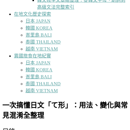
韓文教學文章總整理：從韓文字母、助詞到
高級文法完整索引
在地文化歷史探索
日本 JAPAN
韓國 KOREA
峇里島 BALI
泰國 THAILAND
越南 VIETNAM
異國旅食在地紀實
日本 JAPAN
韓國 KOREA
峇里島 BALI
泰國 THAILAND
越南 VIETNAM
一次搞懂日文「て形」：用法、變化與常
見混淆全整理