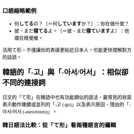
口語縮略範例
何
してる
の？（＝何
しています
か？）：你在做什麼？
彼、まだ
寝てる
よ。（＝彼、まだ
寝ています
よ）：他
還在睡覺喔。
活用て形，不僅讓你的表達更貼近日本人，也能更快理解對方
的話語。
韓語的「-고」與「-아서/어서」：相似卻
不同的連接詞
日文的「て形」在韓語中也有功能類似的語法，最常見的就是
表示動作連續或並列的「-고 (-go)」以及表示原因、理由的「-
아서/어서 (-aseo/eoseo)」。
韓日語法比較：從「て形」看兩種語言的邏輯